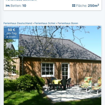
2
Betten:
10
Fläche:
250m
Ferienhaus Deutschland
Ferienhaus Schlei
Ferienhaus Boren
50 €
pro Tag
je Objekt