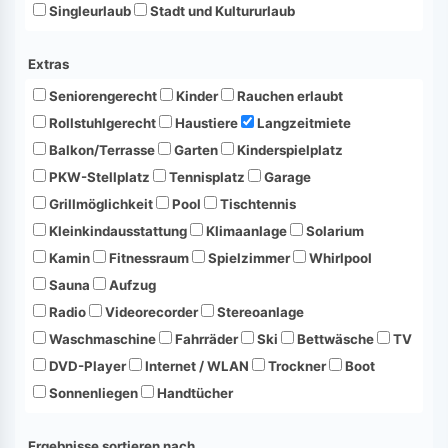
Singleurlaub
Stadt und Kultururlaub
Extras
Seniorengerecht
Kinder
Rauchen erlaubt
Rollstuhlgerecht
Haustiere
Langzeitmiete
Balkon/Terrasse
Garten
Kinderspielplatz
PKW-Stellplatz
Tennisplatz
Garage
Grillmöglichkeit
Pool
Tischtennis
Kleinkindausstattung
Klimaanlage
Solarium
Kamin
Fitnessraum
Spielzimmer
Whirlpool
Sauna
Aufzug
Radio
Videorecorder
Stereoanlage
Waschmaschine
Fahrräder
Ski
Bettwäsche
TV
DVD-Player
Internet / WLAN
Trockner
Boot
Sonnenliegen
Handtücher
Ergebnisse sortieren nach