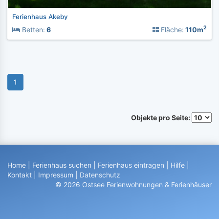
Ferienhaus Akeby
2
Betten:
6
Fläche:
110m
1
Objekte pro Seite:
Home
|
Ferienhaus suchen
|
Ferienhaus eintragen
|
Hilfe
|
Kontakt
|
Impressum
|
Datenschutz
© 2026 Ostsee Ferienwohnungen & Ferienhäuser