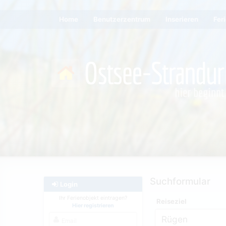
Home
Benutzerzentrum
Inserieren
Fer
Suchformular
Login
Ihr Ferienobjekt eintragen?
Reiseziel
Hier registrieren