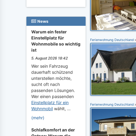
News
Warum ein fester
Einstellplatz für
Ferienwohnung Deutschland
Wohnmobile so wichtig
ist
5. August 2026 18:42
Wer sein Fahrzeug
dauerhaft schützend
unterstellen möchte,
sucht oft nach
passenden Lösungen.
Wer einen passenden
Einstellplatz für ein
Ferienwohnung Deutschland
Wohnmobil
wählt, …
(mehr)
Schlafkomfort an der
Ostsee: Warum die