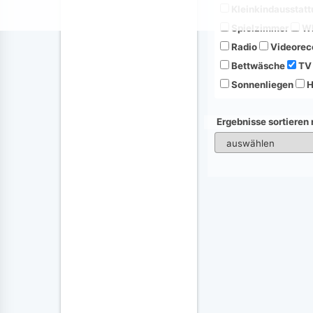
Kleinkindausstatt
Spielzimmer
Wh
Radio
Videorec
Bettwäsche
TV
Sonnenliegen
H
Ergebnisse sortieren