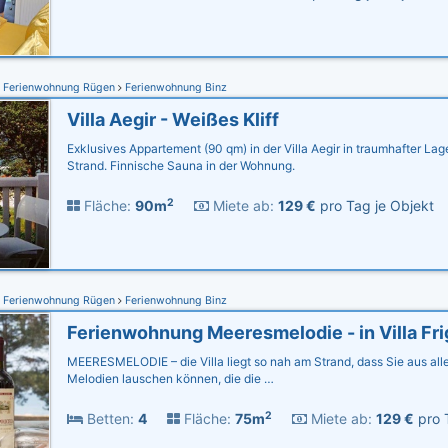
Ferienwohnung Rügen
Ferienwohnung Binz
Villa Aegir - Weißes Kliff
Exklusives Appartement (90 qm) in der Villa Aegir in traumhafter La
Strand. Finnische Sauna in der Wohnung.
2
Fläche:
90m
Miete ab:
129 €
pro Tag je Objekt
Ferienwohnung Rügen
Ferienwohnung Binz
Ferienwohnung Meeresmelodie - in Villa Fr
MEERESMELODIE – die Villa liegt so nah am Strand, dass Sie aus al
Melodien lauschen können, die die …
2
Betten:
4
Fläche:
75m
Miete ab:
129 €
pro 