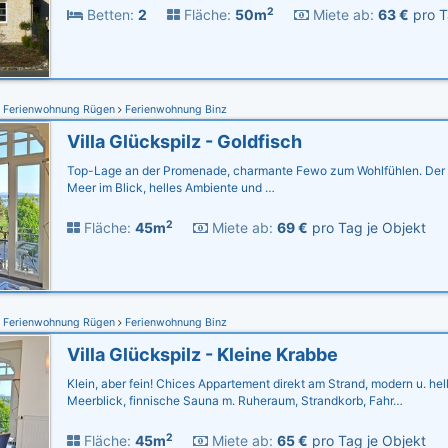
2
Betten:
2
Fläche:
50m
Miete ab:
63 €
pro T
Ferienwohnung Rügen
Ferienwohnung Binz
Villa Glückspilz - Goldfisch
Top-Lage an der Promenade, charmante Fewo zum Wohlfühlen. Der St
Meer im Blick, helles Ambiente und …
2
Fläche:
45m
Miete ab:
69 €
pro Tag je Objekt
Ferienwohnung Rügen
Ferienwohnung Binz
Villa Glückspilz - Kleine Krabbe
Klein, aber fein! Chices Appartement direkt am Strand, modern u. hel
Meerblick, finnische Sauna m. Ruheraum, Strandkorb, Fahr…
2
Fläche:
45m
Miete ab:
65 €
pro Tag je Objekt