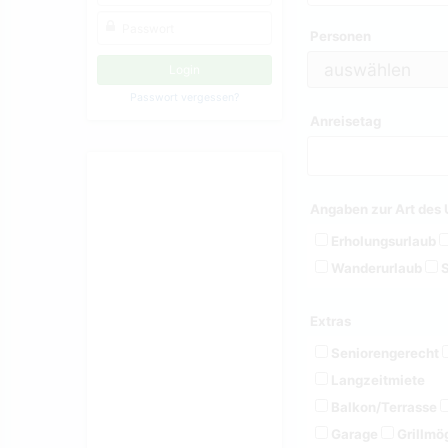
Personen
Passwort vergessen?
Anreisetag
Angaben zur Art des 
Erholungsurlaub
Wanderurlaub
S
Extras
Seniorengerecht
Langzeitmiete
Balkon/Terrasse
Garage
Grillmög