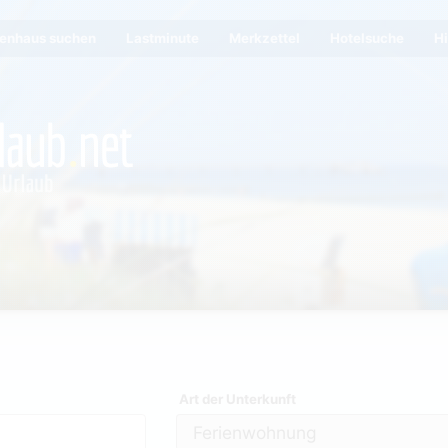
ienhaus suchen
Lastminute
Merkzettel
Hotelsuche
Hi
Art der Unterkunft