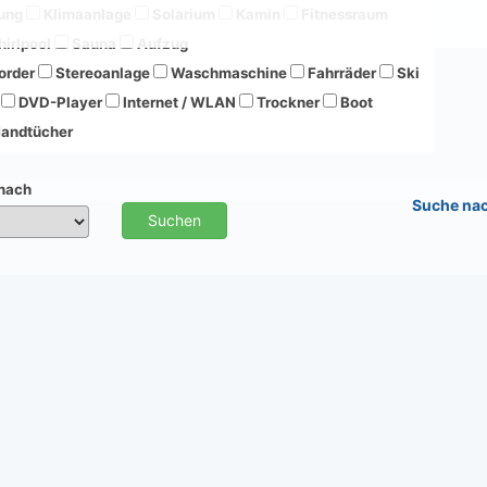
ung
Klimaanlage
Solarium
Kamin
Fitnessraum
irlpool
Sauna
Aufzug
order
Stereoanlage
Waschmaschine
Fahrräder
Ski
DVD-Player
Internet / WLAN
Trockner
Boot
andtücher
 nach
Suche na
Suchen