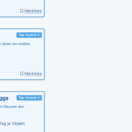
Merkliste
Top-Inserat
ge direkt am weißen
Merkliste
igga
Top-Inserat
len Räumen den
Tag je Objekt