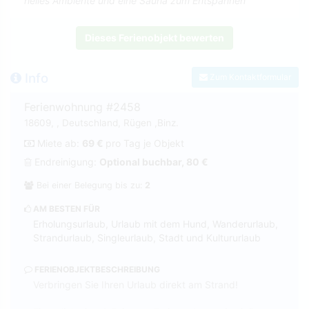
helles Ambiente und eine Sauna zum Entspannen
Dieses Ferienobjekt bewerten
Info
Zum Kontaktformular
Ferienwohnung #2458
18609, , Deutschland, Rügen ,Binz.
Miete ab:
69 €
pro Tag je Objekt
Endreinigung:
Optional buchbar, 80 €
Bei einer Belegung bis zu:
2
AM BESTEN FÜR
Erholungsurlaub, Urlaub mit dem Hund, Wanderurlaub,
Strandurlaub, Singleurlaub, Stadt und Kultururlaub
FERIENOBJEKTBESCHREIBUNG
Verbringen Sie Ihren Urlaub direkt am Strand!