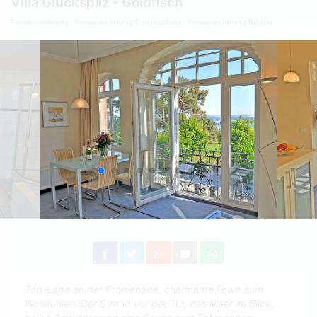
Villa Glückspilz - Goldfisch
Ferienwohnung
Ferienwohnung Deutschland
Ferienwohnung Rügen
Top-Lage an der Promenade, charmante Fewo zum
Wohlfühlen. Der Strand vor der Tür, das Meer im Blick,