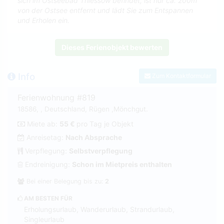
sich im Ostseebad Thiessow befindet, ist nur ca. 200m
von der Ostsee entfernt und lädt Sie zum Entspannen
und Erholen ein.
Dieses Ferienobjekt bewerten
Info
Zum Kontaktformular
Ferienwohnung #819
18586, , Deutschland, Rügen ,Mönchgut.
Miete ab:
55 €
pro Tag je Objekt
Anreisetag:
Nach Absprache
Verpflegung:
Selbstverpflegung
Endreinigung:
Schon im Mietpreis enthalten
Bei einer Belegung bis zu:
2
AM BESTEN FÜR
Erholungsurlaub, Wanderurlaub, Strandurlaub,
Singleurlaub