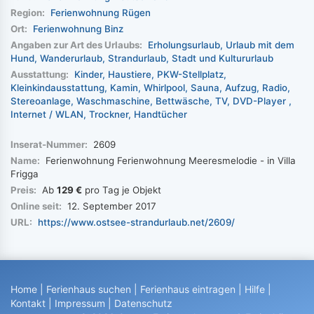
Region:
Ferienwohnung Rügen
Ort:
Ferienwohnung Binz
Angaben zur Art des Urlaubs:
Erholungsurlaub
Urlaub mit dem
Hund
Wanderurlaub
Strandurlaub
Stadt und Kultururlaub
Ausstattung:
Kinder
Haustiere
PKW-Stellplatz
Kleinkindausstattung
Kamin
Whirlpool
Sauna
Aufzug
Radio
Stereoanlage
Waschmaschine
Bettwäsche
TV
DVD-Player
Internet / WLAN
Trockner
Handtücher
Inserat-Nummer:
2609
Name:
Ferienwohnung Ferienwohnung Meeresmelodie - in Villa
Frigga
Preis:
Ab
129 €
pro Tag je Objekt
Online seit:
12. September 2017
URL:
https://www.ostsee-strandurlaub.net/2609/
Home
|
Ferienhaus suchen
|
Ferienhaus eintragen
|
Hilfe
|
Kontakt
|
Impressum
|
Datenschutz