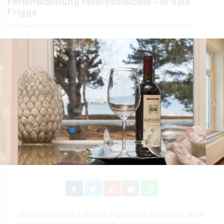
Ferienwohnung Meeresmelodie - in Villa
Frigga
Ferienwohnung
Ferienwohnung Deutschland
Ferienwohnung Rügen
MEERESMELODIE – die Villa liegt so nah am Strand, dass