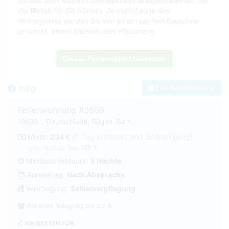
Sie aus allen Räumen den Melodien lauschen können, die
die Wellen für Sie flüstern. Je nach Laune des
Wettergottes werden Sie von einem sanften Rauschen
geweckt, einem Säuseln oder Plätschern.
Dieses Ferienobjekt bewerten
Info
Zum Kontaktformular
Ferienwohnung #2609
18609, , Deutschland, Rügen ,Binz.
Miete:
234 €
(1. Tag je Objekt, inkl. Endreinigung)
jeder weitere Tag:
129 €
Mindestmietdauer:
5 Nächte
Anreisetag:
Nach Absprache
Verpflegung:
Selbstverpflegung
Bei einer Belegung bis zu:
4
AM BESTEN FÜR