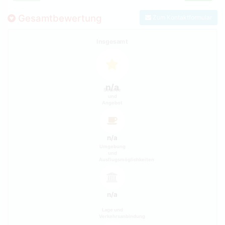
Gesamtbewertung
Zum Kontaktformular
Insgesamt
n/a
Service
und
Angebot
n/a
Umgebung
und
Ausflugsmöglichkeiten
n/a
Lage und
Verkehrsanbindung