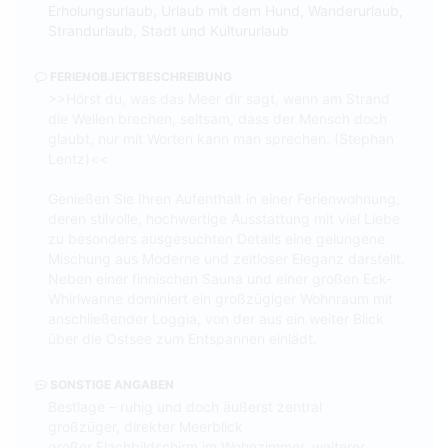
Erholungsurlaub, Urlaub mit dem Hund, Wanderurlaub,
Strandurlaub, Stadt und Kultururlaub
FERIENOBJEKTBESCHREIBUNG
>>Hörst du, was das Meer dir sagt, wenn am Strand
die Wellen brechen, seltsam, dass der Mensch doch
glaubt, nur mit Worten kann man sprechen. (Stephan
Lentz)<<
Genießen Sie Ihren Aufenthalt in einer Ferienwohnung,
deren stilvolle, hochwertige Ausstattung mit viel Liebe
zu besonders ausgesuchten Details eine gelungene
Mischung aus Moderne und zeitloser Eleganz darstellt.
Neben einer finnischen Sauna und einer großen Eck-
Whirlwanne dominiert ein großzügiger Wohnraum mit
anschließender Loggia, von der aus ein weiter Blick
über die Ostsee zum Entspannen einlädt.
SONSTIGE ANGABEN
Bestlage – ruhig und doch äußerst zentral
großzüger, direkter Meerblick
großer Flachbildschirm im Wohnzimmer, weiterer