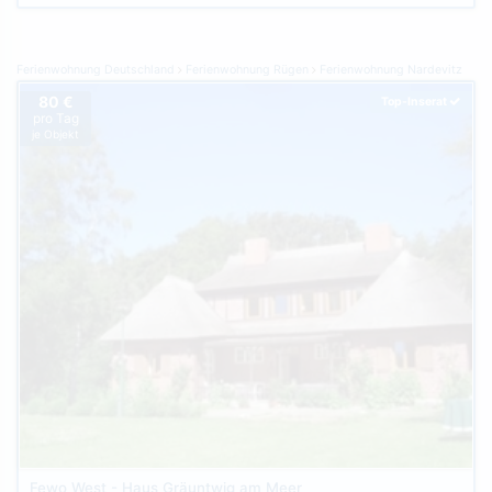
Ferienwohnung Deutschland
Ferienwohnung Rügen
Ferienwohnung Nardevitz
80 €
Top-Inserat
pro Tag
je Objekt
Fewo West - Haus Gräuntwig am Meer