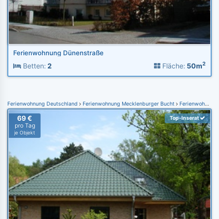
Ferienwohnung Dünenstraße
2
Betten:
2
Fläche:
50m
Ferienwohnung Deutschland
Ferienwohnung Mecklenburger Bucht
Ferienwohnung Kühlungsborn
69 €
Top-Inserat
pro Tag
je Objekt