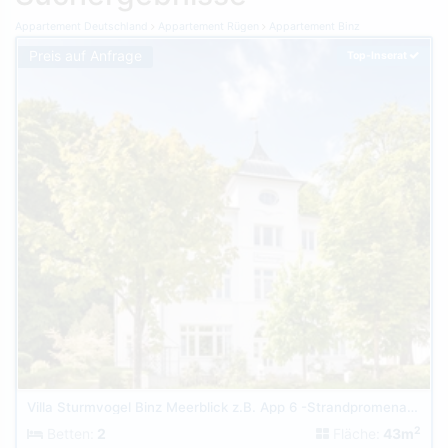
Appartement Deutschland
Appartement Rügen
Appartement Binz
Preis auf Anfrage
Top-Inserat
Villa Sturmvogel Binz Meerblick z.B. App 6 -Strandpromenade
2
Betten:
2
Fläche:
43m