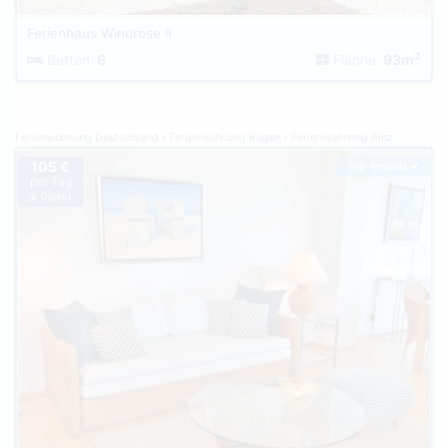
Ferienhaus Windrose ll
2
Betten:
6
Fläche:
93m
Ferienwohnung Deutschland
Ferienwohnung Rügen
Ferienwohnung Binz
105 €
Top-Inserat
pro Tag
je Objekt