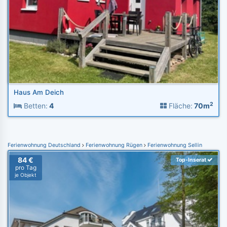
Haus Am Deich
2
Betten:
4
Fläche:
70m
Ferienwohnung Deutschland
Ferienwohnung Rügen
Ferienwohnung Sellin
84 €
Top-Inserat
pro Tag
je Objekt