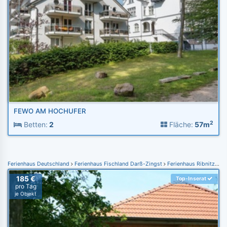
FEWO AM HOCHUFER
2
Betten:
2
Fläche:
57m
Ferienhaus Deutschland
Ferienhaus Fischland Darß-Zingst
Ferienhaus Ribnitz- Damgarten
185 €
Top-Inserat
pro Tag
je Objekt