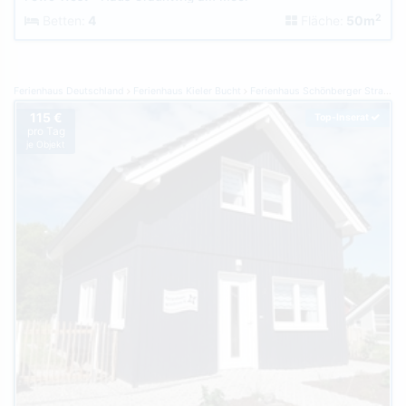
2
Betten:
4
Fläche:
50m
Ferienhaus Deutschland
Ferienhaus Kieler Bucht
Ferienhaus Schönberger Strand / Holm
115 €
Top-Inserat
pro Tag
je Objekt