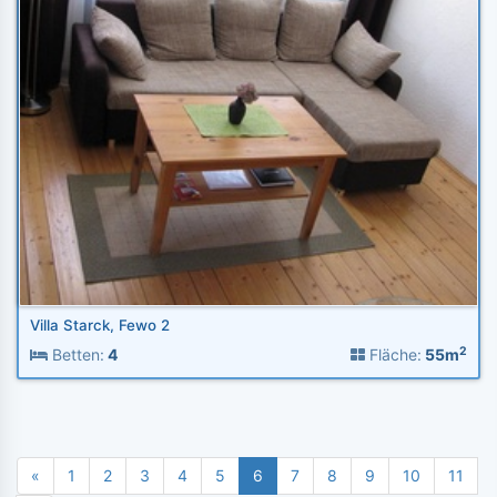
Villa Starck, Fewo 2
2
Betten:
4
Fläche:
55m
«
1
2
3
4
5
6
7
8
9
10
11