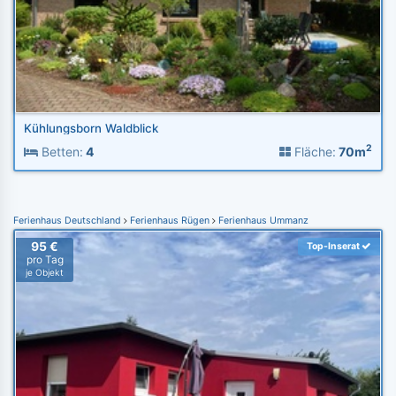
Kühlungsborn Waldblick
2
Betten:
4
Fläche:
70m
Ferienhaus Deutschland
Ferienhaus Rügen
Ferienhaus Ummanz
95 €
Top-Inserat
pro Tag
je Objekt