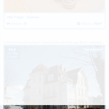
Villa Frigga - Seenixe
2
Betten:
Fläche:
70m
Ferienwohnung Deutschland
Ferienwohnung Mecklenburger Bucht
Ferienwohnung Kühlungsborn
55 €
Top-Inserat
pro Tag
je Objekt