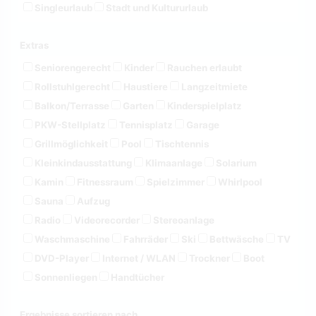
Singleurlaub
Stadt und Kultururlaub
Extras
Seniorengerecht
Kinder
Rauchen erlaubt
Rollstuhlgerecht
Haustiere
Langzeitmiete
Balkon/Terrasse
Garten
Kinderspielplatz
PKW-Stellplatz
Tennisplatz
Garage
Grillmöglichkeit
Pool
Tischtennis
Kleinkindausstattung
Klimaanlage
Solarium
Kamin
Fitnessraum
Spielzimmer
Whirlpool
Sauna
Aufzug
Radio
Videorecorder
Stereoanlage
Waschmaschine
Fahrräder
Ski
Bettwäsche
TV
DVD-Player
Internet / WLAN
Trockner
Boot
Sonnenliegen
Handtücher
Ergebnisse sortieren nach