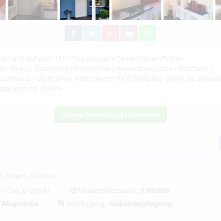
ndet sich auf dem *****Regenbogen Camp Göhren/Rügen
 Strand. Gaststätte / Kleinbühne / Kinderspielplätze / Kaufhalle /
Tischtennis / Badminton. Kostenfreier PKW Stellplatz direkt am Bunga
rpavillon ca. 800m.
Dieses Ferienobjekt bewerten
d, Rügen ,Göhren.
ro Tag je Objekt
Mindestmietdauer:
5 Nächte
 Absprache
Verpflegung:
Selbstverpflegung