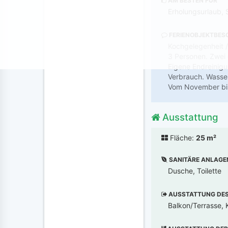
AM BESTEN FÜR
Erholungsurlaub, 
FERIENOBJEKTBES
Kochgelegenheit /
3 Personen. Zwei
Eigene Endreinigu
Verbrauch. Wasse
Vom November bis 
Ausstattung
Fläche:
25 m²
SANITÄRE ANLAGE
Dusche, Toilette
AUSSTATTUNG DES 
Balkon/Terrasse, K