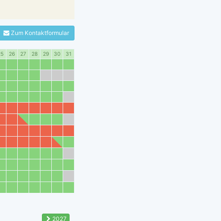
Zum Kontaktformular
25
26
27
28
29
30
31
2027