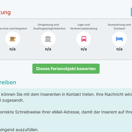
tung
Umgebung und
Lage und
Ausstattung und
ervice und Angebot
Ausflugsmöglichkeiten
Verkehrsanbindung
Zustand
n/a
n/a
n/a
n/a
Dieses Ferienobjekt bewerten
reiben
 können Sie mit dem Inserenten in Kontakt treten. Ihre Nachricht wi
l zugesandt.
korrekte Schreibweise Ihrer eMail-Adresse, damit der Inserent auf Ih
ingend auszufüllen.