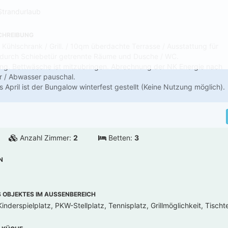
Strandurlaub
CHREIBUNG
 Kühlschrank / Grill. / 10qm überdachte Terrasse / Ausstattung für
 durch Schiebetür getrennte Räume und Dusche / WC.
ng. Bettwäsche ist mitzubringen. Abrechnung der NK Energie nach
r / Abwasser pauschal.
April ist der Bungalow winterfest gestellt (Keine Nutzung möglich).
Anzahl Zimmer:
2
Betten:
3
N
OBJEKTES IM AUSSENBEREICH
inderspielplatz, PKW-Stellplatz, Tennisplatz, Grillmöglichkeit, Tischt