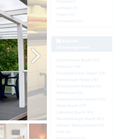
Estland (1)
Lettland (1)
Polen (12)
Schweden (3)
Beliebte
Urlaubsregionen
Eckernförder Bucht (12)
Fehmarn (10)
Fischland Darß-Zingst (74)
Flensburger Förde (18)
Greifswalder Bodden (4)
Hiddensee (3)
Kappeln/Schlei Angeln (13)
Kieler Bucht (77)
Lübecker Bucht (64)
Mecklenburger Bucht (67)
Ostsee-Westpommern (5)
Poel (4)
Rigaer Bucht (1)