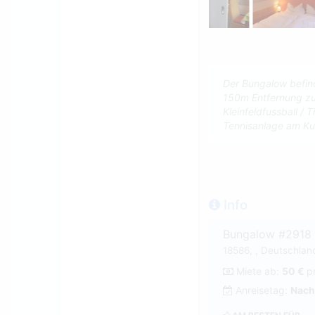
Der Bungalow befi
150m Entfernung zum
Kleinfeldfussball / 
Tennisanlage am Ku
Info
Bungalow #2918
18586, , Deutschlan
Miete ab:
50 €
p
Anreisetag:
Nach