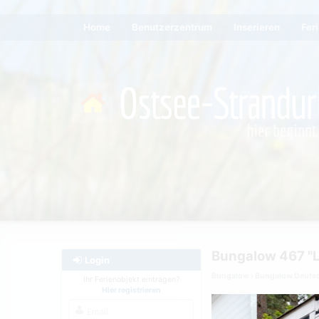
Home
Benutzerzentrum
Inserieren
Fer
Bungalow 467 "L
Login
Bungalow
Bungalow Deuts
Ihr Ferienobjekt eintragen?
Hier registrieren