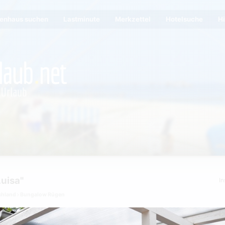
ienhaus suchen
Lastminute
Merkzettel
Hotelsuche
Hi
uisa"
In
chland
Bungalow Rügen