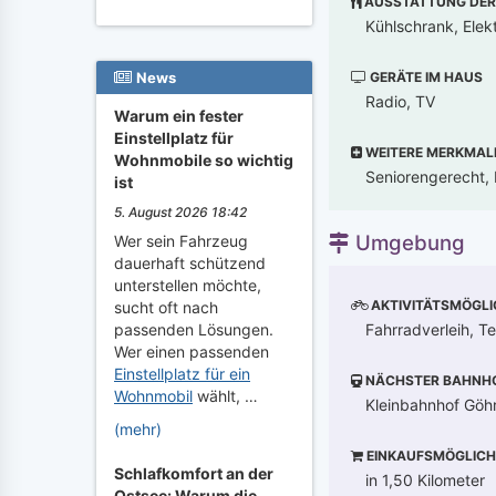
AUSSTATTUNG DER
Kühlschrank, Elek
GERÄTE IM HAUS
News
Radio, TV
Warum ein fester
Einstellplatz für
WEITERE MERKMAL
Wohnmobile so wichtig
Seniorengerecht, 
ist
5. August 2026 18:42
Umgebung
Wer sein Fahrzeug
dauerhaft schützend
unterstellen möchte,
AKTIVITÄTSMÖGLI
sucht oft nach
Fahrradverleih, Te
passenden Lösungen.
Wer einen passenden
Einstellplatz für ein
NÄCHSTER BAHNH
Wohnmobil
wählt, …
Kleinbahnhof Göhr
(mehr)
EINKAUFSMÖGLICH
Schlafkomfort an der
in 1,50 Kilometer
Ostsee: Warum die