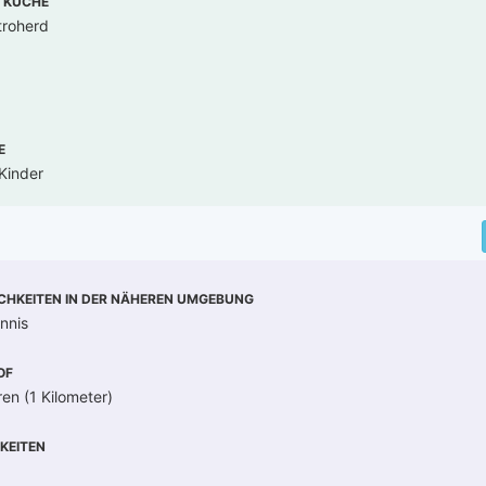
 KÜCHE
troherd
E
Kinder
CHKEITEN IN DER NÄHEREN UMGEBUNG
nnis
OF
en (1 Kilometer)
KEITEN