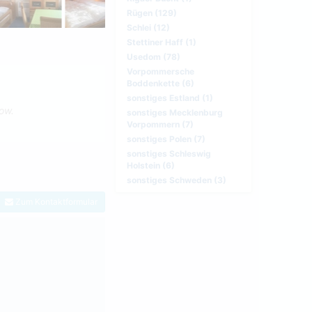
Rügen (129)
Schlei (12)
Stettiner Haff (1)
Usedom (78)
Vorpommersche
Boddenkette (6)
sonstiges Estland (1)
low.
sonstiges Mecklenburg
Vorpommern (7)
sonstiges Polen (7)
sonstiges Schleswig
Holstein (6)
sonstiges Schweden (3)
Zum Kontaktformular