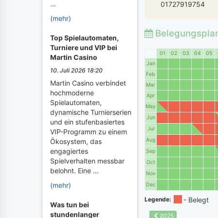
…
01727919754
(mehr)
Belegungspla
Top Spielautomaten,
Turniere und VIP bei
01
02
03
04
05
Martin Casino
Jan
10. Juli 2026 18:20
Feb
Martin Casino verbindet
Mar
hochmoderne
Apr
Spielautomaten,
May
dynamische Turnierserien
Jun
und ein stufenbasiertes
Jul
VIP-Programm zu einem
Aug
Ökosystem, das
engagiertes
Sep
Spielverhalten messbar
Oct
belohnt. Eine …
Nov
(mehr)
Dec
Legende:
Was tun bei
stundenlanger
2025