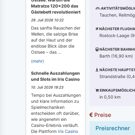
Matratze 120x200 das
AKTIVITÄTSMÖGLI
Gästebett revolutioniert
Tauchen, Reitmögli
29. Juli 2026 10:22
Das sanfte Rauschen der
NÄCHSTER FLUGHA
Wellen, die salzige Brise
Rostock-Laage (9
auf der Haut und der
endlose Blick über die
NÄCHSTER BAHNH
Ostsee – das …
Barth (16,90 km)
(mehr)
NÄCHSTE HAUPTST
Schnelle Auszahlungen
Strandstraße (0,
und Slots im Iris Casino
10. Juli 2026 18:23
EINKAUFSMÖGLICH
Tempo bei Auszahlungen
in 0,50 km
und klare Information zu
Spielmechaniken
entscheiden oft darüber,
Preise
wie angenehm ein
Casino-Erlebnis verläuft.
Preisrechner
Die Plattform
Iris Casino