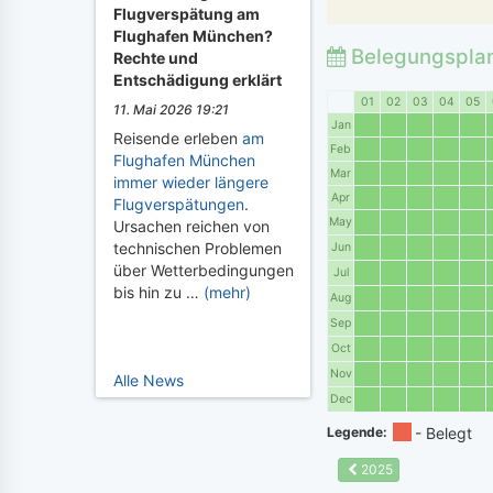
Flugverspätung am
Flughafen München?
Belegungspla
Rechte und
Entschädigung erklärt
01
02
03
04
05
11. Mai 2026 19:21
Jan
Reisende erleben
am
Feb
Flughafen München
Mar
immer wieder längere
Apr
Flugverspätungen
.
May
Ursachen reichen von
technischen Problemen
Jun
über Wetterbedingungen
Jul
bis hin zu …
(mehr)
Aug
Sep
Oct
Nov
Alle News
Dec
Legende:
2025