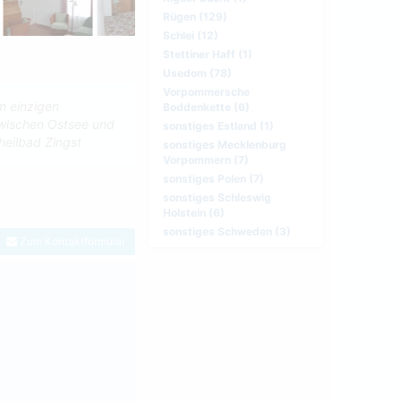
Rügen (129)
Schlei (12)
Stettiner Haff (1)
Usedom (78)
Vorpommersche
m einzigen
Boddenkette (6)
zwischen Ostsee und
sonstiges Estland (1)
heilbad Zingst
sonstiges Mecklenburg
Vorpommern (7)
sonstiges Polen (7)
sonstiges Schleswig
Holstein (6)
sonstiges Schweden (3)
Zum Kontaktformular