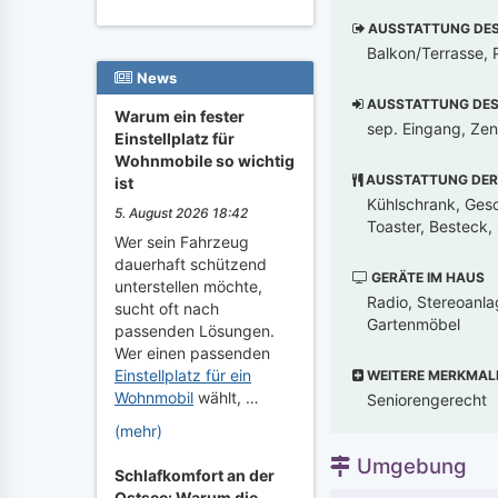
AUSSTATTUNG DES 
Balkon/Terrasse, 
News
AUSSTATTUNG DES 
Warum ein fester
sep. Eingang, Zen
Einstellplatz für
Wohnmobile so wichtig
AUSSTATTUNG DER
ist
Kühlschrank, Gesc
5. August 2026 18:42
Toaster, Besteck,
Wer sein Fahrzeug
dauerhaft schützend
GERÄTE IM HAUS
unterstellen möchte,
Radio, Stereoanla
sucht oft nach
Gartenmöbel
passenden Lösungen.
Wer einen passenden
Einstellplatz für ein
WEITERE MERKMAL
Wohnmobil
wählt, …
Seniorengerecht
(mehr)
Umgebung
Schlafkomfort an der
Ostsee: Warum die