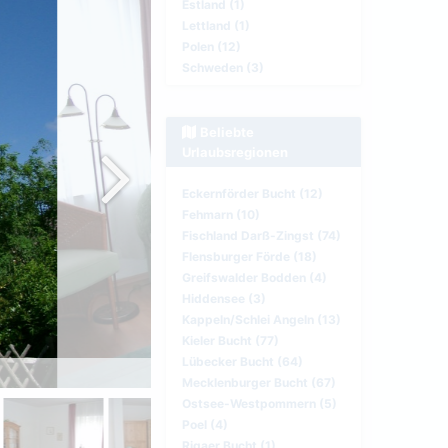
Estland (1)
Lettland (1)
Polen (12)
Schweden (3)
Beliebte
Urlaubsregionen
Eckernförder Bucht (12)
Fehmarn (10)
Fischland Darß-Zingst (74)
Flensburger Förde (18)
Greifswalder Bodden (4)
Hiddensee (3)
Kappeln/Schlei Angeln (13)
Kieler Bucht (77)
Lübecker Bucht (64)
Wohnecke
Mecklenburger Bucht (67)
Ostsee-Westpommern (5)
Poel (4)
Rigaer Bucht (1)