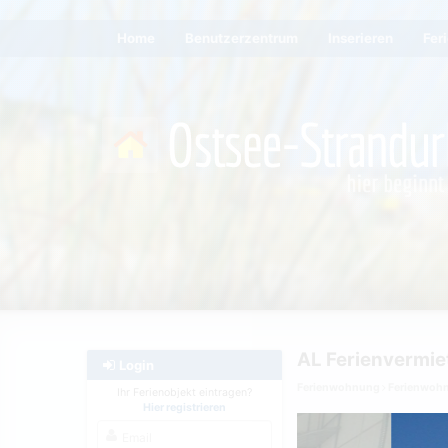
Home
Benutzerzentrum
Inserieren
Fer
AL Ferienvermi
Login
Ferienwohnung
Ferienwoh
Ihr Ferienobjekt eintragen?
Hier registrieren