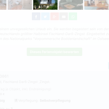
einem unvegesslichen Urlaub ein. Sie werden begeistert sein von de
eutschlands größter Halbinsel Fischland-Darß-Zingst. Eingebettet 
ten des Nationalparks "Vorpommersche Boddenlandschaft" im Ostsee
Dieses Ferienobjekt bewerten
#3861
, Fischland Darß-Zingst ,Zingst.
Tag je Objekt, inkl. Endreinigung)
0 €
big
Verpflegung:
Selbstverpflegung
 bis zu:
2