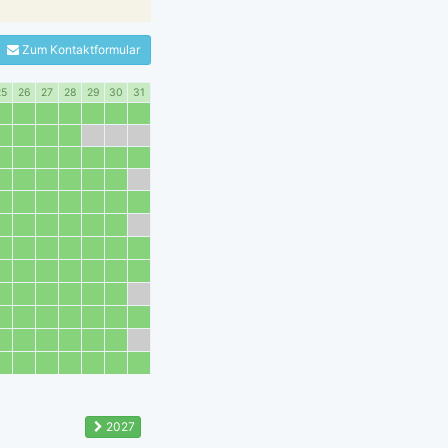
Zum Kontaktformular
25
26
27
28
29
30
31
2027