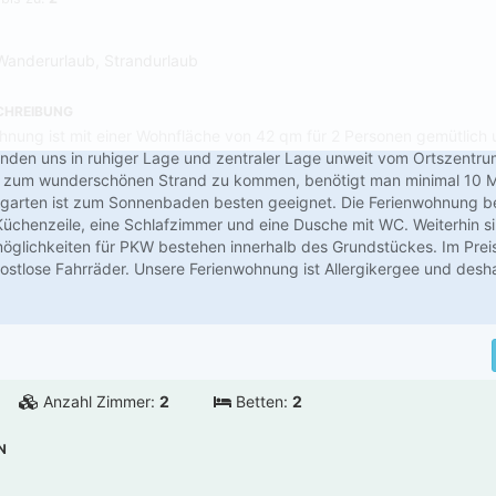
Wanderurlaub, Strandurlaub
CHREIBUNG
nung ist mit einer Wohnfläche von 42 qm für 2 Personen gemütlich 
 finden uns in ruhiger Lage und zentraler Lage unweit vom Ortszentr
 zum wunderschönen Strand zu kommen, benötigt man minimal 10 M
garten ist zum Sonnenbaden besten geeignet. Die Ferienwohnung be
chenzeile, eine Schlafzimmer und eine Dusche mit WC. Weiterhin si
lichkeiten für PKW bestehen innerhalb des Grundstückes. Im Preis
stlose Fahrräder. Unsere Ferienwohnung ist Allergikergee und desh
Anzahl Zimmer:
2
Betten:
2
N