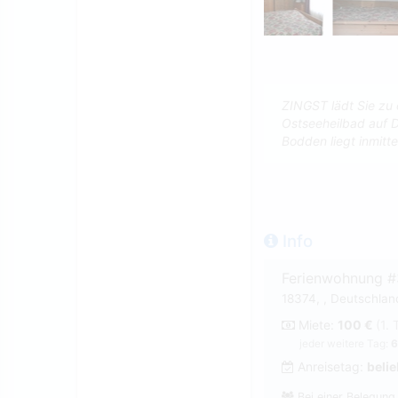
ZINGST lädt Sie zu 
Ostseeheilbad auf D
Bodden liegt inmit
Info
Ferienwohnung 
18374, , Deutschland
Miete:
100 €
(1. 
jeder weitere Tag:
6
Anreisetag:
belie
Bei einer Belegung