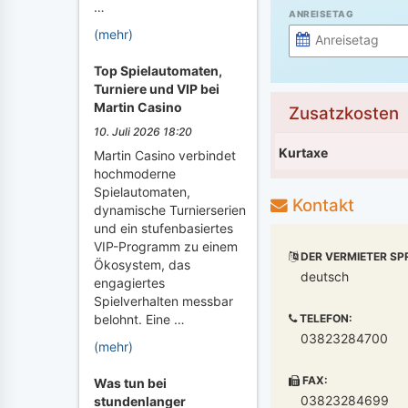
…
ANREISETAG
(mehr)
Top Spielautomaten,
Turniere und VIP bei
Martin Casino
Zusatzkosten
10. Juli 2026 18:20
Kurtaxe
Martin Casino verbindet
hochmoderne
Spielautomaten,
Kontakt
dynamische Turnierserien
und ein stufenbasiertes
VIP-Programm zu einem
DER VERMIETER SP
Ökosystem, das
deutsch
engagiertes
Spielverhalten messbar
TELEFON:
belohnt. Eine …
03823284700
(mehr)
FAX:
Was tun bei
03823284699
stundenlanger