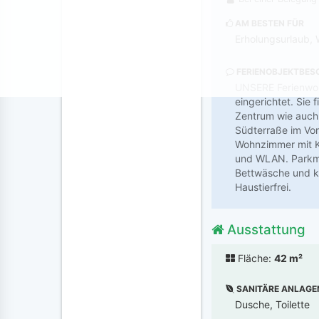
AM BESTEN FÜR
Erholungsurlaub, 
FERIENOBJEKTBES
UNSERE Ferienwoh
eingerichtet. Sie
Zentrum wie auch
Südterraße im Vor
Wohnzimmer mit Kü
und WLAN. Parkmög
Bettwäsche und ko
Haustierfrei.
Ausstattung
Fläche:
42 m²
SANITÄRE ANLAGE
Dusche, Toilette