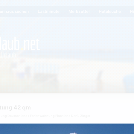
ienhaus suchen
Lastminute
Merkzettel
Hotelsuche
Hi
etung 42 qm
nung Deutschland
Ferienwohnung Fischland Darß-Zingst