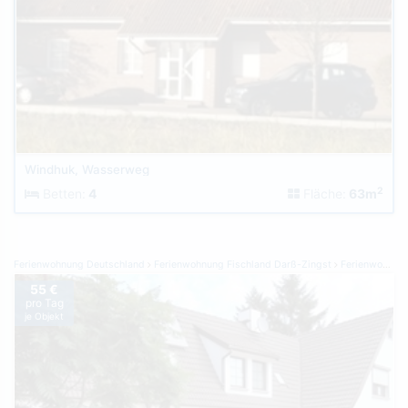
Windhuk, Wasserweg
2
Betten:
4
Fläche:
63m
Ferienwohnung Deutschland
Ferienwohnung Fischland Darß-Zingst
Ferienwohnung Zingst
55 €
pro Tag
je Objekt