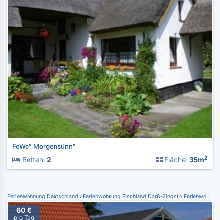
FeWo" Morgensünn"
2
Betten:
2
Fläche:
35m
Ferienwohnung Deutschland
Ferienwohnung Fischland Darß-Zingst
Ferienwohnung Zingst
60 €
pro Tag