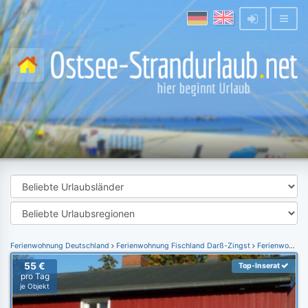
Ferienwohnung Deutschland
Ferienwohnung Fischland Darß-Zingst
Ferienwohnung Pruchten
55 €
Top-Inserat
pro Tag
je Objekt