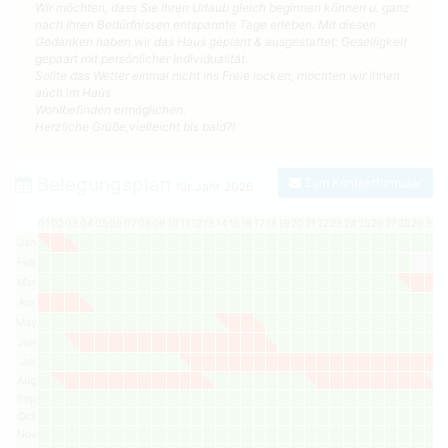
Wir möchten, dass Sie Ihren Urlaub gleich beginnen können u. ganz
nach Ihren Bedürfnissen entspannte Tage erleben. Mit diesen
Gedanken haben wir das Haus geplant & ausgestattet: Geselligkeit
gepaart mit persönlicher Individualität.
Sollte das Wetter einmal nicht ins Freie locken, möchten wir Ihnen
auch im Haus
Wohlbefinden ermöglichen.
Herzliche Grüße,vielleicht bis bald?!
Belegungsplan
Zum Kontaktformular
für Jahr
2026
01
02
03
04
05
06
07
08
09
10
11
12
13
14
15
16
17
18
19
20
21
22
23
24
25
26
27
28
29
30
3
Jan
Feb
Mar
Apr
May
Jun
Jul
Aug
Sep
Oct
Nov