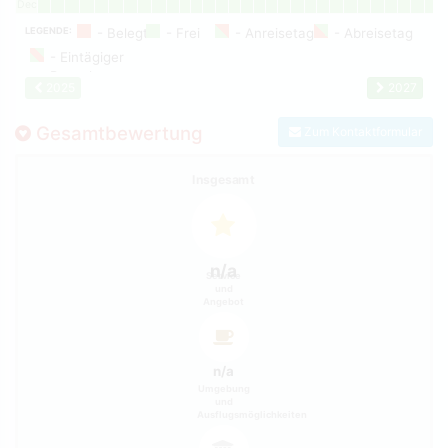
Dec
LEGENDE:
2025
2027
Gesamtbewertung
Zum Kontaktformular
Insgesamt
n/a
Service
und
Angebot
n/a
Umgebung
und
Ausflugsmöglichkeiten