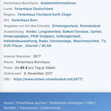
Ferienhaus Born4you:
Anbieterinformationen
Land:
Ferienhaus Deutschland
Region:
Ferienhaus Fischland Darß-Zingst
Ort:
Ferienhaus Born
Angaben zur Art des Urlaubs:
Erholungsurlaub
Strandurlaub
Ausstattung:
Kinder
Langzeitmiete
Balkon/Terrasse
Garten
Kinderspielplatz
PKW-Stellplatz
Grillmöglichkeit
Kleinkindausstattung
Radio
Stereoanlage
Waschmaschine
TV
DVD-Player
Internet / WLAN
Inserat-Nummer:
2677
Name:
Ferienhaus Born4you
Preis:
Ab
85 €
pro Tag je Objekt
Online seit:
9. November 2017
URL:
https://www.ostsee-strandurlaub.net/2677/
Home
|
Ferienhaus suchen
|
Ferienhaus eintragen
|
Hilfe
|
Kontakt
|
Impressum
|
Datenschutz