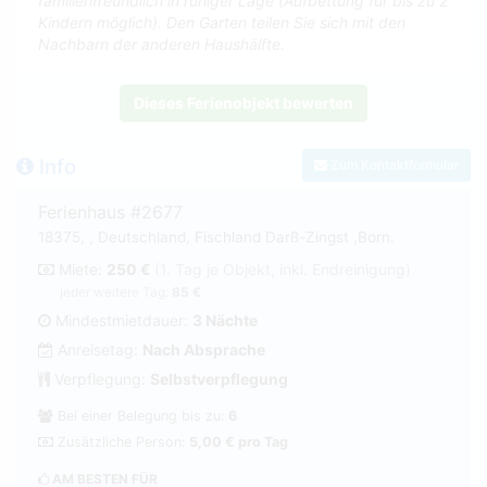
familienfreundlich in ruhiger Lage (Aufbettung für bis zu 2
Kindern möglich). Den Garten teilen Sie sich mit den
Nachbarn der anderen Haushälfte.
Dieses Ferienobjekt bewerten
Info
Zum Kontaktformular
Ferienhaus #2677
18375, , Deutschland, Fischland Darß-Zingst ,Born.
Miete:
250 €
(1. Tag je Objekt, inkl. Endreinigung)
jeder weitere Tag:
85 €
Mindestmietdauer:
3 Nächte
Anreisetag:
Nach Absprache
Verpflegung:
Selbstverpflegung
Bei einer Belegung bis zu:
6
Zusätzliche Person:
5,00 € pro Tag
AM BESTEN FÜR