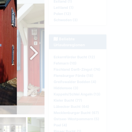
Estland (1)
Lettland (1)
Polen (12)
Schweden (3)
Beliebte
Urlaubsregionen
Eckernförder Bucht (12)
Fehmarn (10)
Fischland Darß-Zingst (74)
Flensburger Förde (18)
Greifswalder Bodden (4)
Hiddensee (3)
Kappeln/Schlei Angeln (13)
Kieler Bucht (77)
Lübecker Bucht (64)
Willkommen!
Mecklenburger Bucht (67)
Ostsee-Westpommern (5)
Poel (4)
Rigaer Bucht (1)