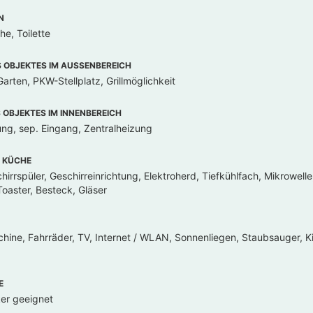
N
e, Toilette
OBJEKTES IM AUSSENBEREICH
arten, PKW-Stellplatz, Grillmöglichkeit
OBJEKTES IM INNENBEREICH
ung, sep. Eingang, Zentralheizung
 KÜCHE
irrspüler, Geschirreinrichtung, Elektroherd, Tiefkühlfach, Mikrowell
oaster, Besteck, Gläser
ine, Fahrräder, TV, Internet / WLAN, Sonnenliegen, Staubsauger, K
E
iker geeignet