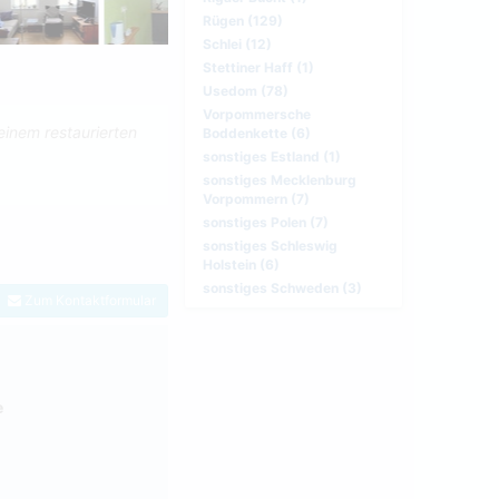
Rügen (129)
Schlei (12)
Stettiner Haff (1)
Usedom (78)
Vorpommersche
einem restaurierten
Boddenkette (6)
sonstiges Estland (1)
sonstiges Mecklenburg
Vorpommern (7)
sonstiges Polen (7)
sonstiges Schleswig
Holstein (6)
sonstiges Schweden (3)
Zum Kontaktformular
e