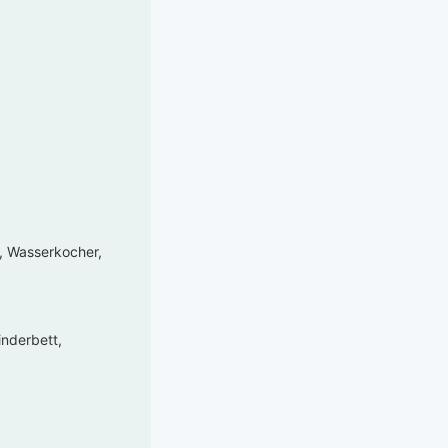
e, Wasserkocher,
inderbett,