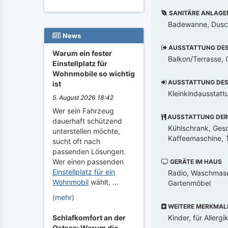
SANITÄRE ANLAGE
Badewanne, Dusch
News
AUSSTATTUNG DES 
Warum ein fester
Balkon/Terrasse, G
Einstellplatz für
Wohnmobile so wichtig
AUSSTATTUNG DES 
ist
Kleinkindausstatt
5. August 2026 18:42
Wer sein Fahrzeug
AUSSTATTUNG DER
dauerhaft schützend
Kühlschrank, Gesch
unterstellen möchte,
Kaffeemaschine, T
sucht oft nach
passenden Lösungen.
Wer einen passenden
GERÄTE IM HAUS
Einstellplatz für ein
Radio, Waschmasch
Wohnmobil
wählt, …
Gartenmöbel
(mehr)
WEITERE MERKMAL
Kinder, für Allerg
Schlafkomfort an der
Ostsee: Warum die