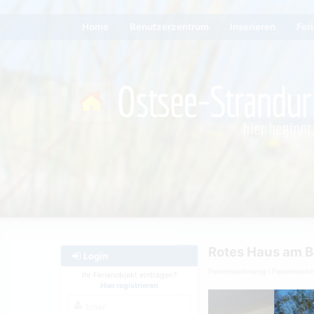
Home
Benutzerzentrum
Inserieren
Fer
Rotes Haus am B
Login
Ferienwohnung
Ferienwoh
Ihr Ferienobjekt eintragen?
Hier registrieren