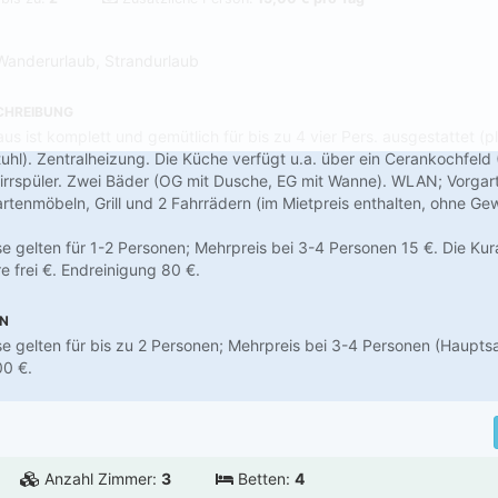
Wanderurlaub, Strandurlaub
CHREIBUNG
s ist komplett und gemütlich für bis zu 4 vier Pers. ausgestattet (plu
uhl). Zentralheizung. Die Küche verfügt u.a. über ein Cerankochfeld (
irrspüler. Zwei Bäder (OG mit Dusche, EG mit Wanne). WLAN; Vorgart
rtenmöbeln, Grill und 2 Fahrrädern (im Mietpreis enthalten, ohne Ge
 gelten für 1-2 Personen; Mehrpreis bei 3-4 Personen 15 €. Die Ku
e frei €. Endreinigung 80 €.
EN
 gelten für bis zu 2 Personen; Mehrpreis bei 3-4 Personen (Hauptsa
00 €.
Anzahl Zimmer:
3
Betten:
4