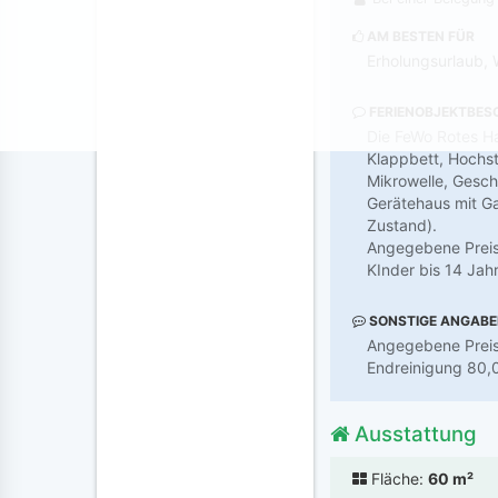
AM BESTEN FÜR
Erholungsurlaub, 
FERIENOBJEKTBES
Die FeWo Rotes Hau
Klappbett, Hochst
Mikrowelle, Gesch
Gerätehaus mit Ga
Zustand).
Angegebene Preise
KInder bis 14 Jahr
SONSTIGE ANGAB
Angegebene Preise
Endreinigung 80,
Ausstattung
Fläche:
60 m²