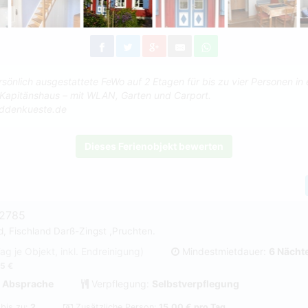
sönlich ausgestattete FeWo auf 2 Etagen für bis zu vier Personen in 
 Kapitänshaus – mit WLAN, Garten und Carport.
ddenkueste.de
Dieses Ferienobjekt bewerten
#2785
d, Fischland Darß-Zingst ,Pruchten.
Tag je Objekt, inkl. Endreinigung)
Mindestmietdauer:
6 Nächt
5 €
 Absprache
Verpflegung:
Selbstverpflegung
 bis zu:
2
Zusätzliche Person:
15,00 € pro Tag