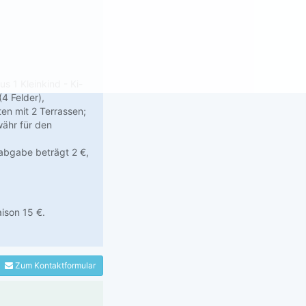
s 1 Kleinkind - Ki-
4 Felder),
en mit 2 Terrassen;
währ für den
rabgabe beträgt 2 €,
ison 15 €.
Zum Kontaktformular