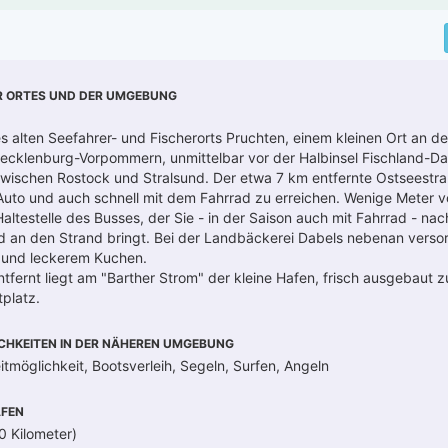
R ORTES UND DER UMGEBUNG
s alten Seefahrer- und Fischerorts Pruchten, einem kleinen Ort an de
cklenburg-Vorpommern, unmittelbar vor der Halbinsel Fischland-Dar
wischen Rostock und Stralsund. Der etwa 7 km entfernte Ostseestran
Auto und auch schnell mit dem Fahrrad zu erreichen. Wenige Meter 
 Haltestelle des Busses, der Sie - in der Saison auch mit Fahrrad - na
d an den Strand bringt. Bei der Landbäckerei Dabels nebenan versor
n und leckerem Kuchen.
ntfernt liegt am "Barther Strom" der kleine Hafen, frisch ausgebaut 
platz.
CHKEITEN IN DER NÄHEREN UMGEBUNG
itmöglichkeit, Bootsverleih, Segeln, Surfen, Angeln
FEN
0 Kilometer)