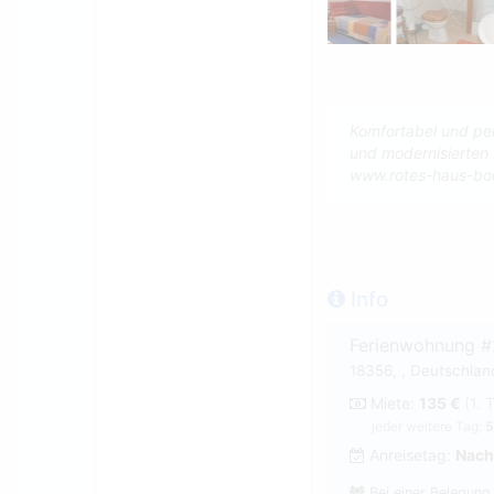
Komfortabel und per
und modernisierten
www.rotes-haus-bo
Info
Ferienwohnung 
18356, , Deutschlan
Miete:
135 €
(1. 
jeder weitere Tag:
5
Anreisetag:
Nach
Bei einer Belegung