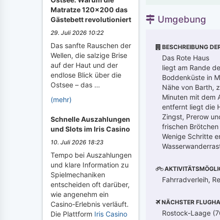
Matratze 120x200 das
Umgebung
Gästebett revolutioniert
29. Juli 2026 10:22
Das sanfte Rauschen der
BESCHREIBUNG DE
Wellen, die salzige Brise
Das Rote Haus
auf der Haut und der
liegt am Rande de
endlose Blick über die
Boddenküste in Me
Ostsee – das …
Nähe von Barth, z
Minuten mit dem 
(mehr)
entfernt liegt die
Zingst, Prerow un
Schnelle Auszahlungen
frischen Brötche
und Slots im Iris Casino
Wenige Schritte e
10. Juli 2026 18:23
Wasserwanderrast
Tempo bei Auszahlungen
und klare Information zu
AKTIVITÄTSMÖGLI
Spielmechaniken
Fahrradverleih, Re
entscheiden oft darüber,
wie angenehm ein
NÄCHSTER FLUGHA
Casino-Erlebnis verläuft.
Rostock-Laage (7
Die Plattform
Iris Casino