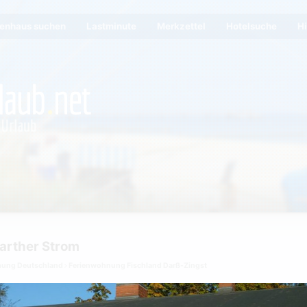
ienhaus suchen
Lastminute
Merkzettel
Hotelsuche
Hi
arther Strom
nung Deutschland
Ferienwohnung Fischland Darß-Zingst