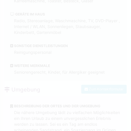
Kaffeemaschine, Toaster, Besteck, Gläser
GERÄTE IM HAUS
Radio, Stereoanlage, Waschmaschine, TV, DVD-Player ,
Internet / WLAN, Sonnenliegen, Staubsauger,
Kinderbett, Gartenmöbel
SONSTIGE DIENSTLEISTUNGEN
Reinigungspersonal
WEITERE MERKMALE
Seniorengerecht, Kinder, für Allergiker geeignet
Umgebung
Zum Kontaktformular
BESCHREIBUNG DER ORTES UND DER UMGEBUNG
Die nähere Umgebung lädt zu vielfachen Möglichkeiten
ein Ihren Urlaub zu einem unvergesslichen Erlebnis
werden zu lassen. Sei es ein Tag am endlos
scheinenden Sandstrand, ein Spaziergang im Grünen,