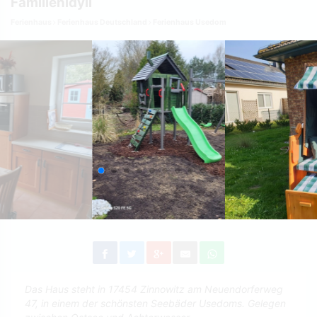
Familienidyll
Ferienhaus
Ferienhaus Deutschland
Ferienhaus Usedom
Das Haus steht in 17454 Zinnowitz am Neuendorferweg
47, in einem der schönsten Seebäder Usedoms. Gelegen