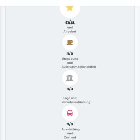
n/a
Service
und
Angebot
n/a
Umgebung
und
Ausflugsmöglichkeiten
n/a
Lage und
Verkehrsanbindung
n/a
Ausstattung
und
Zustand