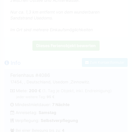
zwischen Ostsee und Achterwasser.
Nur ca. 1,3 km entfernt von dem wunderbaren
Sandstrand Usedoms.
Im Ort sind mehrere Einkaufsmöglichkeiten
Dieses Ferienobjekt bewerten
Info
Zum Kontaktformular
Ferienhaus #4086
17454, , Deutschland, Usedom ,Zinnowitz.
Miete:
200 €
(1. Tag je Objekt, inkl. Endreinigung)
jeder weitere Tag:
95 €
Mindestmietdauer:
7 Nächte
Anreisetag:
Samstag
Verpflegung:
Selbstverpflegung
Bei einer Belegung bis zu:
4