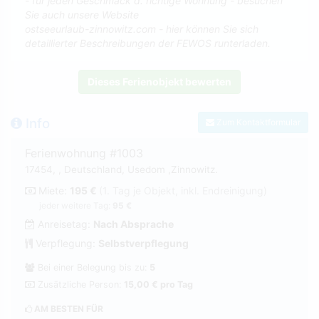
- für jeden Geschmack d. richtige Wohnung - besuchen
Sie auch unsere Website
ostseeurlaub-zinnowitz.com - hier können Sie sich
detaillierter Beschreibungen der FEWOS runterladen.
Dieses Ferienobjekt bewerten
Info
Zum Kontaktformular
Ferienwohnung #1003
17454, , Deutschland, Usedom ,Zinnowitz.
Miete:
195 €
(1. Tag je Objekt, inkl. Endreinigung)
jeder weitere Tag:
95 €
Anreisetag:
Nach Absprache
Verpflegung:
Selbstverpflegung
Bei einer Belegung bis zu:
5
Zusätzliche Person:
15,00 € pro Tag
AM BESTEN FÜR