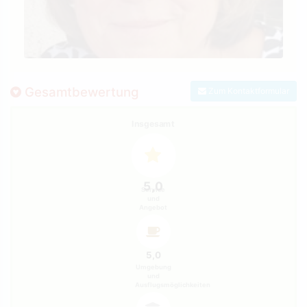
Gesamtbewertung
Zum Kontaktformular
Insgesamt
5,0
Service
und
Angebot
5,0
Umgebung
und
Ausflugsmöglichkeiten