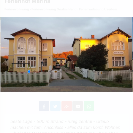
Ferienhof Marina
Ferienwohnung
Ferienwohnung Deutschland
Ferienwohnung Usedom
beste Lage - 500 m Strand - ruhig zentral - Urlaub
machen mit fam. Anschluss - alles da zum komf. Wohnen