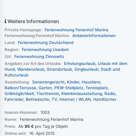
Weitere Informationen
Private Homepage:
Ferienwohnung Ferienhof Marina
Ferienwohnung Ferienhof Marina:
Anbieterinformationen
Land:
Ferienwohnung Deutschland
Region:
Ferienwohnung Usedom
Ort:
Ferienwohnung Zinnowitz
Angaben zur Art des Urlaubs:
Erholungsurlaub
Urlaub mit dem
Hund
Wanderurlaub
Strandurlaub
Singleurlaub
Stadt und
Kultururlaub
Ausstattung:
Seniorengerecht
Kinder
Haustiere
Balkon/Terrasse
Garten
PKW-Stellplatz
Tennisplatz
Grillmöglichkeit
Tischtennis
Kleinkindausstattung
Radio
Fahrräder
Bettwäsche
TV
Internet / WLAN
Handtücher
Inserat-Nummer:
1003
Name:
Ferienwohnung Ferienhof Marina
Preis:
Ab
95 €
pro Tag je Objekt
Online seit:
16. April 2015