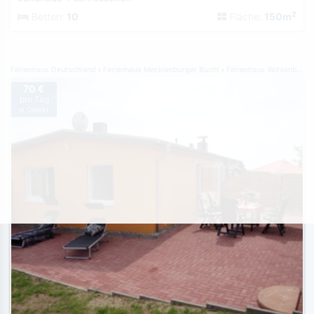
2
Betten:
10
Fläche:
150m
Ferienhaus Deutschland
Ferienhaus Mecklenburger Bucht
Ferienhaus Wohlenberg
70 €
pro Tag
je Objekt