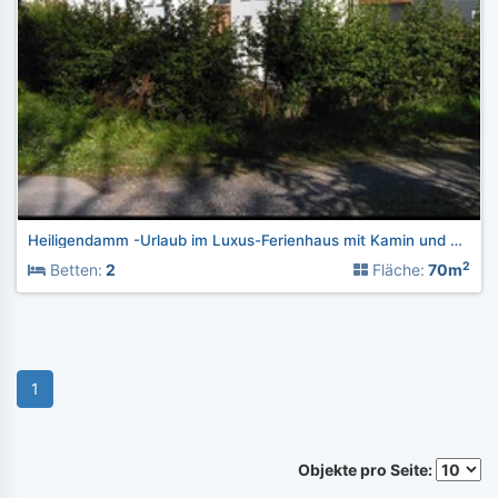
Heiligendamm -Urlaub im Luxus-Ferienhaus mit Kamin und Sauna
2
Betten:
2
Fläche:
70m
1
Objekte pro Seite: