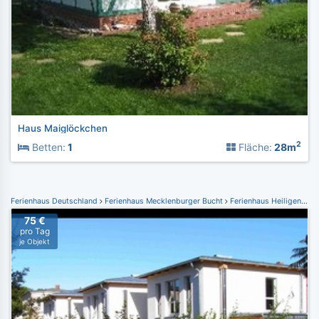
Haus Maiglöckchen
2
Betten:
1
Fläche:
28m
Ferienhaus Deutschland
Ferienhaus Mecklenburger Bucht
Ferienhaus Heiligendamm
75 €
pro Tag
je Objekt