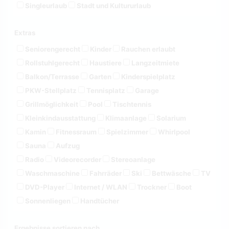
Singleurlaub
Stadt und Kultururlaub
Extras
Seniorengerecht
Kinder
Rauchen erlaubt
Rollstuhlgerecht
Haustiere
Langzeitmiete
Balkon/Terrasse
Garten
Kinderspielplatz
PKW-Stellplatz
Tennisplatz
Garage
Grillmöglichkeit
Pool
Tischtennis
Kleinkindausstattung
Klimaanlage
Solarium
Kamin
Fitnessraum
Spielzimmer
Whirlpool
Sauna
Aufzug
Radio
Videorecorder
Stereoanlage
Waschmaschine
Fahrräder
Ski
Bettwäsche
TV
DVD-Player
Internet / WLAN
Trockner
Boot
Sonnenliegen
Handtücher
Ergebnisse sortieren nach