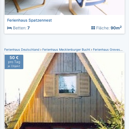
Ferienhaus Spatzennest
2
Betten:
7
Fläche:
90m
Ferienhaus Deutschland
Ferienhaus Mecklenburger Bucht
Ferienhaus Grevesmühlen
50 €
pro Tag
je Objekt