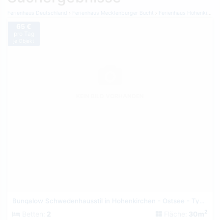
Ferienhaus Deutschland
Ferienhaus Mecklenburger Bucht
Ferienhaus Hohenkirchen
65 €
pro Tag
je Objekt
KEIN BILD VORHANDEN
Bungalow Schwedenhausstil in Hohenkirchen - Ostsee - Typ 1
2
Betten:
2
Fläche:
30m