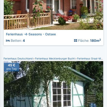
Ferienhaus -4-Seasons - Ostsee
2
Betten:
4
Fläche:
180m
Ferienhaus Deutschland
Ferienhaus Mecklenburger Bucht
Ferienhaus Graal-Müritz
45 €
pro Tag