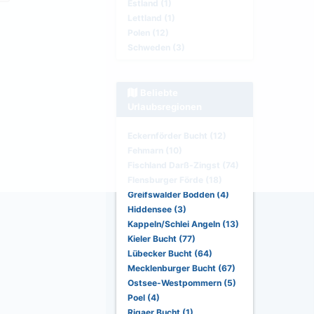
Estland (1)
Lettland (1)
Polen (12)
Schweden (3)
Beliebte
Urlaubsregionen
Eckernförder Bucht (12)
Fehmarn (10)
Fischland Darß-Zingst (74)
Flensburger Förde (18)
Greifswalder Bodden (4)
Hiddensee (3)
Kappeln/Schlei Angeln (13)
Kieler Bucht (77)
Lübecker Bucht (64)
Mecklenburger Bucht (67)
Ostsee-Westpommern (5)
Poel (4)
Rigaer Bucht (1)