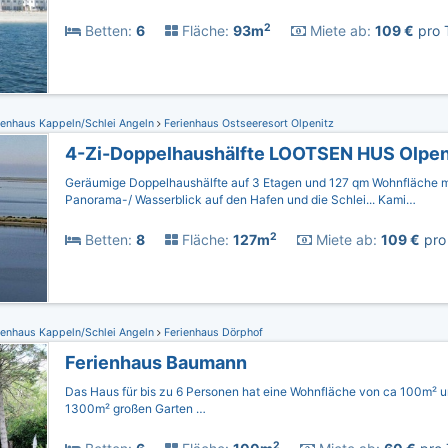
2
Betten:
6
Fläche:
93m
Miete ab:
109 €
pro 
ienhaus Kappeln/Schlei Angeln
Ferienhaus Ostseeresort Olpenitz
4-Zi-Doppelhaushälfte LOOTSEN HUS Olpen
Geräumige Doppelhaushälfte auf 3 Etagen und 127 qm Wohnfläche m
Panorama-/ Wasserblick auf den Hafen und die Schlei... Kami…
2
Betten:
8
Fläche:
127m
Miete ab:
109 €
pro 
ienhaus Kappeln/Schlei Angeln
Ferienhaus Dörphof
Ferienhaus Baumann
Das Haus für bis zu 6 Personen hat eine Wohnfläche von ca 100m² u
1300m² großen Garten …
2