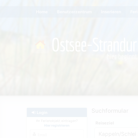
Home
Benutzerzentrum
Inserieren
Fer
Suchformular
Login
Ihr Ferienobjekt eintragen?
Reiseziel
Hier registrieren