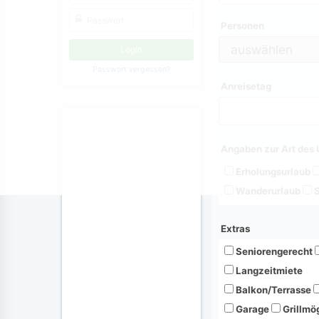
Personen
Passwort vergessen?
Anreisetag
Angaben zur Art des 
Erholungsurlaub
Wanderurlaub
S
Extras
Seniorengerecht
Langzeitmiete
Balkon/Terrasse
Garage
Grillmög