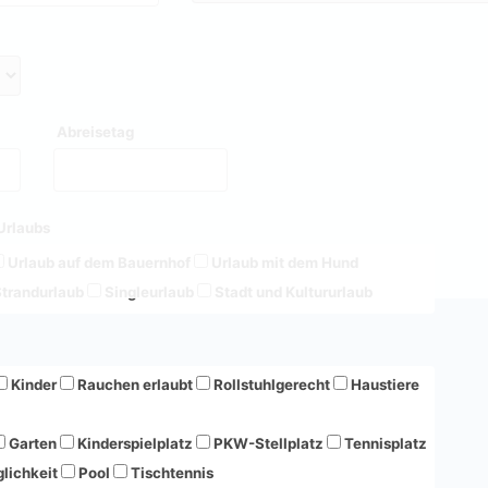
Abreisetag
Urlaubs
Urlaub auf dem Bauernhof
Urlaub mit dem Hund
trandurlaub
Singleurlaub
Stadt und Kultururlaub
Kinder
Rauchen erlaubt
Rollstuhlgerecht
Haustiere
Garten
Kinderspielplatz
PKW-Stellplatz
Tennisplatz
lichkeit
Pool
Tischtennis