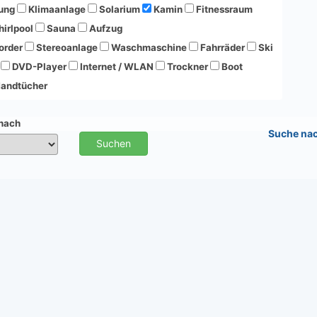
ung
Klimaanlage
Solarium
Kamin
Fitnessraum
irlpool
Sauna
Aufzug
order
Stereoanlage
Waschmaschine
Fahrräder
Ski
DVD-Player
Internet / WLAN
Trockner
Boot
andtücher
 nach
Suche na
Suchen