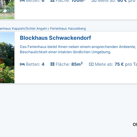
Betten:
6
Fläche:
100m
Miete ab:
60 €
pro 
ienhaus Kappeln/Schlei Angeln
Ferienhaus Hasselberg
Blockhaus Schwackendorf
Das Ferienhaus bietet Ihnen neben einem ansprechenden Ambiente,
Beschaulichkeit einer intakten ländlichen Umgebung.
2
Betten:
4
Fläche:
85m
Miete ab:
75 €
pro Ta
Ob