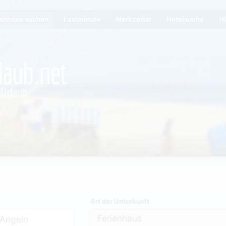
ienhaus suchen
Lastminute
Merkzettel
Hotelsuche
Hi
Art der Unterkunft