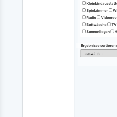
Kleinkindausstatt
Spielzimmer
Wh
Radio
Videorec
Bettwäsche
TV
Sonnenliegen
H
Ergebnisse sortieren