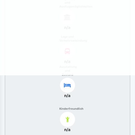
und
Ausflugsmöglichkeiten
n/a
Lage und
Verkehrsanbindung
n/a
Ausstattung
und
Zustand
n/a
Kinderfreundlich
n/a