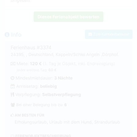
umgeben.
Dieses Ferienobjekt bewerten
Info
Zum Kontaktformular
Ferienhaus #3374
24395, , Deutschland, Kappeln/Schlei Angeln ,Dörphof.
Miete:
120 €
(1. Tag je Objekt, inkl. Endreinigung)
jeder weitere Tag:
60 €
Mindestmietdauer:
3 Nächte
Anreisetag:
beliebig
Verpflegung:
Selbstverpflegung
Bei einer Belegung bis zu:
6
AM BESTEN FÜR
Erholungsurlaub, Urlaub mit dem Hund, Strandurlaub
FERIENOBJEKTBESCHREIBUNG