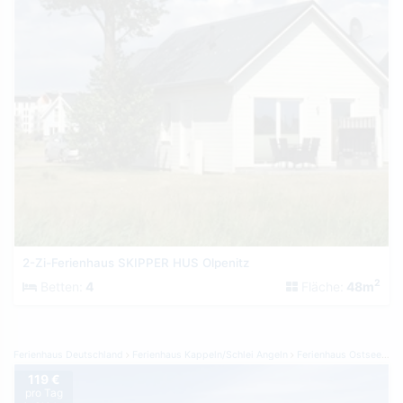
2-Zi-Ferienhaus SKIPPER HUS Olpenitz
2
Betten:
4
Fläche:
48m
Ferienhaus Deutschland
Ferienhaus Kappeln/Schlei Angeln
Ferienhaus Ostseeresort Olpenitz
119 €
pro Tag