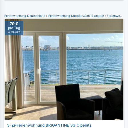
Ferienwohnung Deutschland
Ferienwohnung Kappeln/Schlei Angeln
Ferienwohnung Ostseeresort Olpenitz
79 €
pro Tag
je Objekt
3-Zi-Ferienwohnung BRIGANTINE 33 Olpenitz