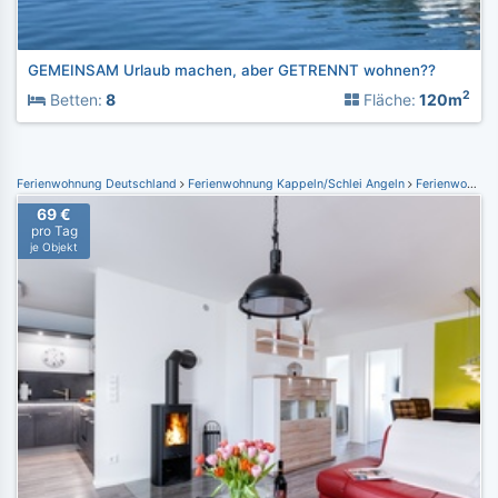
GEMEINSAM Urlaub machen, aber GETRENNT wohnen??
2
Betten:
8
Fläche:
120m
Ferienwohnung Deutschland
Ferienwohnung Kappeln/Schlei Angeln
Ferienwohnung Ostseeresort Olpenitz
69 €
pro Tag
je Objekt