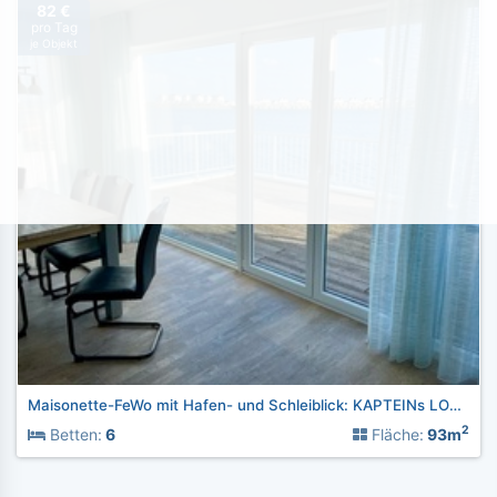
82 €
pro Tag
je Objekt
Maisonette-FeWo mit Hafen- und Schleiblick: KAPTEINs LOUNGE
2
Betten:
6
Fläche:
93m