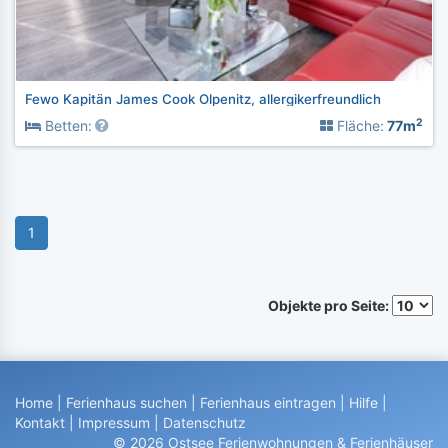
Fewo Kapitän James Cook Olpenitz, allergikerfreundlich
2
Betten:
Fläche:
77m
1
Objekte pro Seite:
Home
|
Ferienhaus suchen
|
Ferienhaus eintragen
|
Hilfe
|
Kontakt
|
Impressum
|
Datenschutz
© 2026 Ostsee Ferienwohnungen & Ferienhäuser