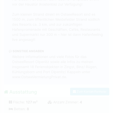
vor der Haustür (kostenlos) zur Verfügung!
Zum kleinen Strand direkt im OstseeResort sind es
1500 m, zum öffentlichen Weidefelder Strand südlich
des Resorts ca. 3 km, und zur zukünftigen
Hafenpromenade mit Geschäften, Cafés, Restaurants
und Supermarkt nur 300 m – hier ist dann Hafenfeeling
live angesagt!
SONSTIGE ANGABEN
Weitere Informationen und viele Fotos für das
OstseeResort Olpenitz sowie alle Infos zu meinen
insgesamt 18 Ferienobjekten in Zingst, Binz/ Rügen,
Kühlungsborn und Port Olpenitz/ Kappeln unter
www.OstseeVermietungPrivat.de.
Ausstattung
Zum Kontaktformular
Fläche:
127 m²
Anzahl Zimmer:
4
Betten:
8