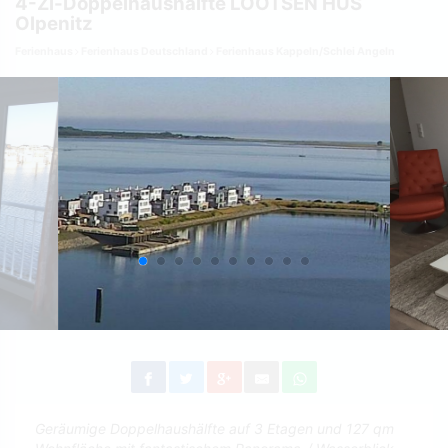
4-Zi-Doppelhaushälfte LOOTSEN HUS
Olpenitz
Ferienhaus
Ferienhaus Deutschland
Ferienhaus Kappeln/Schlei Angeln
Geräumige Doppelhaushälfte auf 3 Etagen und 127 qm