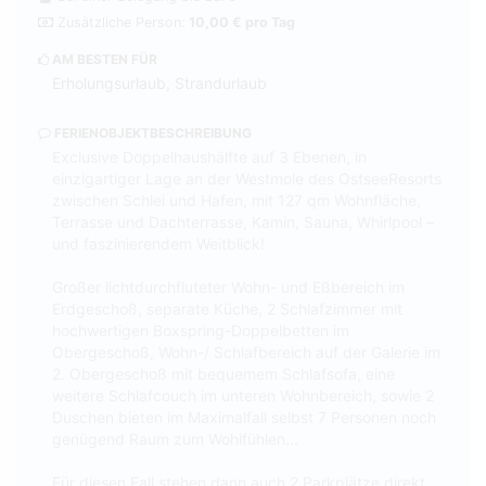
Zusätzliche Person:
10,00 € pro Tag
AM BESTEN FÜR
Erholungsurlaub, Strandurlaub
FERIENOBJEKTBESCHREIBUNG
Exclusive Doppelhaushälfte auf 3 Ebenen, in
einzigartiger Lage an der Westmole des OstseeResorts
zwischen Schlei und Hafen, mit 127 qm Wohnfläche,
Terrasse und Dachterrasse, Kamin, Sauna, Whirlpool –
und faszinierendem Weitblick!
Großer lichtdurchfluteter Wohn- und Eßbereich im
Erdgeschoß, separate Küche, 2 Schlafzimmer mit
hochwertigen Boxspring-Doppelbetten im
Obergeschoß, Wohn-/ Schlafbereich auf der Galerie im
2. Obergeschoß mit bequemem Schlafsofa, eine
weitere Schlafcouch im unteren Wohnbereich, sowie 2
Duschen bieten im Maximalfall selbst 7 Personen noch
genügend Raum zum Wohlfühlen...
Für diesen Fall stehen dann auch 2 Parkplätze direkt