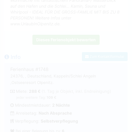
Wohnfläche mit fantastischem Panorama-/ Wasserblick
auf den Hafen und die Schlei... Kamin, Sauna und
Whirlpool - IDEAL FÜR DIE GROSS-FAMILIE MIT BIS ZU 8
PERSONEN! Weitere Infos unter
www.UrlaubInOlpenitz.de.
Dieses Ferienobjekt bewerten
Info
Zum Kontaktformular
Ferienhaus #1748
24376, , Deutschland, Kappeln/Schlei Angeln
,Ostseeresort Olpenitz.
Miete:
288 €
(1. Tag je Objekt, inkl. Endreinigung)
jeder weitere Tag:
109 €
Mindestmietdauer:
2 Nächte
Anreisetag:
Nach Absprache
Verpflegung:
Selbstverpflegung
Bei einer Belegung bis zu:
6