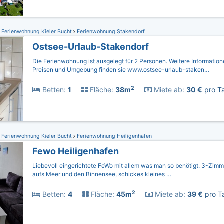
Ferienwohnung Kieler Bucht
Ferienwohnung Stakendorf
Ostsee-Urlaub-Stakendorf
Die Ferienwohnung ist ausgelegt für 2 Personen. Weitere Informatio
Preisen und Umgebung finden sie www.ostsee-urlaub-staken…
2
Betten:
1
Fläche:
38m
Miete ab:
30 €
pro Ta
Ferienwohnung Kieler Bucht
Ferienwohnung Heiligenhafen
Fewo Heiligenhafen
Liebevoll eingerichtete FeWo mit allem was man so benötigt. 3-Zimm
aufs Meer und den Binnensee, schickes kleines …
2
Betten:
4
Fläche:
45m
Miete ab:
39 €
pro Ta