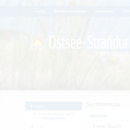
Home
Benutzerzentrum
Inserieren
Fer
Suchformular
Login
Ihr Ferienobjekt eintragen?
Reiseziel
Hier registrieren