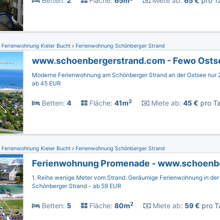
Betten:
2
Fläche:
65m
Miete ab:
65 €
pro Ta
Ferienwohnung Kieler Bucht
Ferienwohnung Schönberger Strand
www.schoenbergerstrand.com - Fewo Osts
Moderne Ferienwohnung am Schönberger Strand an der Ostsee nur 
ab 45 EUR
2
Betten:
4
Fläche:
41m
Miete ab:
45 €
pro Ta
Ferienwohnung Kieler Bucht
Ferienwohnung Schönberger Strand
1. Reihe wenige Meter vom Strand. Geräumige Ferienwohnung in de
Schönberger Strand - ab 59 EUR
2
Betten:
5
Fläche:
80m
Miete ab:
59 €
pro T