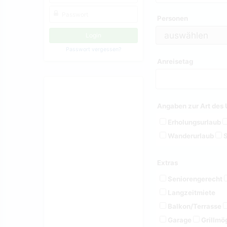
Personen
Passwort vergessen?
Anreisetag
Angaben zur Art des 
Erholungsurlaub
Wanderurlaub
S
Extras
Seniorengerecht
Langzeitmiete
Balkon/Terrasse
Garage
Grillmög