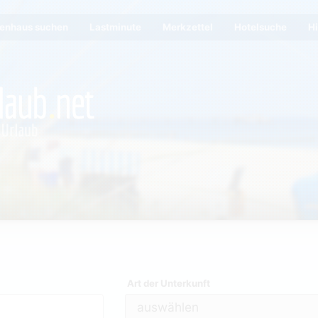
ienhaus suchen
Lastminute
Merkzettel
Hotelsuche
Hi
Art der Unterkunft