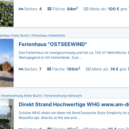
2
Betten:
4
Fläche:
84m
Miete ab:
100 €
pro 
enhaus Kieler Bucht
Ferienhaus Hohenfelde
Ferienhaus "OSTSEEWIND"
Das Ferienhaus ist zweigeschossig und hat ca. 100 m² Wohnfläche. Es
Wohngegend im Ort Hohenfelde. Zum …
2
Betten:
7
Fläche:
100m
Miete ab:
74 €
pro T
Ferienwohnung Kieler Bucht
Ferienwohnung Hohwacht
Direkt Strand Hochwertige WHG www.am-
Schöne WHG direkt am Meer mit Nord Deutsche Style Simplicity ist
Beautiful apt. directly at the sea and …
2