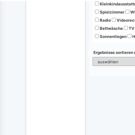
Kleinkindausstatt
Spielzimmer
Wh
Radio
Videorec
Bettwäsche
TV
Sonnenliegen
H
Ergebnisse sortieren