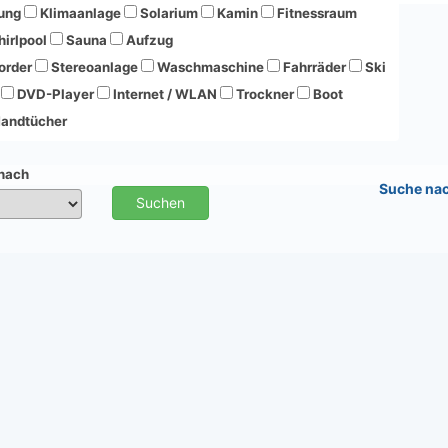
ung
Klimaanlage
Solarium
Kamin
Fitnessraum
irlpool
Sauna
Aufzug
order
Stereoanlage
Waschmaschine
Fahrräder
Ski
DVD-Player
Internet / WLAN
Trockner
Boot
andtücher
 nach
Suche na
Suchen