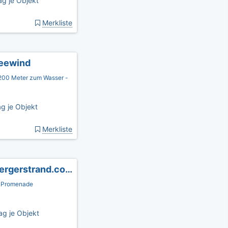
g je Objekt
Merkliste
eewind
200 Meter zum Wasser -
g je Objekt
Merkliste
Ferienwohnung Promenade - www.schoenbergerstrand.com
r Promenade
ag je Objekt