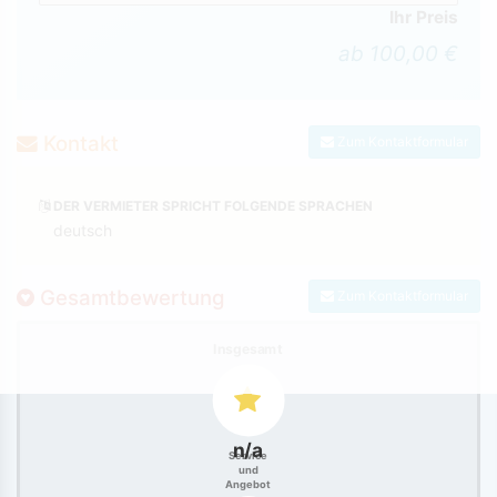
Ihr Preis
ab 100,00 €
Kontakt
Zum Kontaktformular
DER VERMIETER SPRICHT FOLGENDE SPRACHEN
deutsch
Gesamtbewertung
Zum Kontaktformular
Insgesamt
n/a
Service
und
Angebot