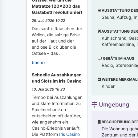
Matratze 120x200 das
AUSSTATTUNG DES 
Gästebett revolutioniert
Sauna, Aufzug, 
29. Juli 2026 10:22
Das sanfte Rauschen der
AUSSTATTUNG DER
Wellen, die salzige Brise
Kühlschrank, Gesch
auf der Haut und der
Kaffeemaschine, T
endlose Blick über die
Ostsee – das …
GERÄTE IM HAUS
(mehr)
Radio, Stereoanla
Schnelle Auszahlungen
WEITERE MERKMAL
und Slots im Iris Casino
Kinder
10. Juli 2026 18:23
Tempo bei Auszahlungen
und klare Information zu
Umgebung
Spielmechaniken
entscheiden oft darüber,
wie angenehm ein
BESCHREIBUNG DE
Casino-Erlebnis verläuft.
Die Wohnung gehör
Die Plattform
Iris Casino
Zentrum und der H