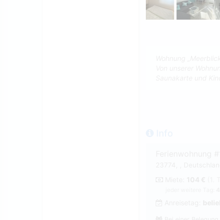
Wohnung „Meerblic
Von unserer Wohnun
Saunakarte und Kind
Info
Ferienwohnung #
23774, , Deutschland
Miete:
104 €
(1. 
jeder weitere Tag:
4
Anreisetag:
belie
Bei einer Belegung