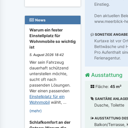
Einstieg.
Den aktuellen Bel
News
www.meerblick-he
Warum ein fester
SONSTIGE ANGAB
Einstellplatz für
Kurtaxe ist vor Or
Wohnmobile so wichtig
Bettwäsche und H
ist
Pro Aufenthalt si
5. August 2026 18:42
Ferienagentur.
Wer sein Fahrzeug
dauerhaft schützend
unterstellen möchte,
Ausstattung
sucht oft nach
passenden Lösungen.
Fläche:
45 m²
Wer einen passenden
Einstellplatz für ein
SANITÄRE ANLAGE
Wohnmobil
wählt, …
Dusche, Toilette
(mehr)
AUSSTATTUNG DES 
Schlafkomfort an der
Balkon/Terrasse, K
Ostsee: Warum die