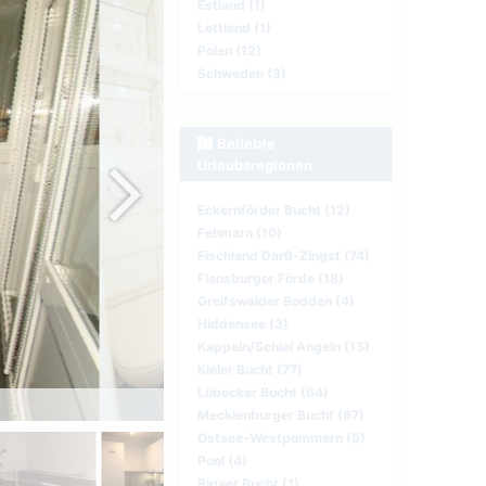
Estland (1)
Lettland (1)
Polen (12)
Schweden (3)
Beliebte
Urlaubsregionen
Eckernförder Bucht (12)
Fehmarn (10)
Fischland Darß-Zingst (74)
Flensburger Förde (18)
Greifswalder Bodden (4)
Hiddensee (3)
Kappeln/Schlei Angeln (13)
Kieler Bucht (77)
Lübecker Bucht (64)
Badezimmer
Mecklenburger Bucht (67)
Ostsee-Westpommern (5)
Poel (4)
Rigaer Bucht (1)