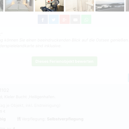
k“
g können Sie einen beeindruckenden Blick auf die Ostsee genießen.
erspielelandkarte sind inklusive.
Dieses Ferienobjekt bewerten
1102
, Kieler Bucht ,Heiligenhafen.
Tag je Objekt, inkl. Endreinigung)
5 €
big
Verpflegung:
Selbstverpflegung
 bis zu:
4