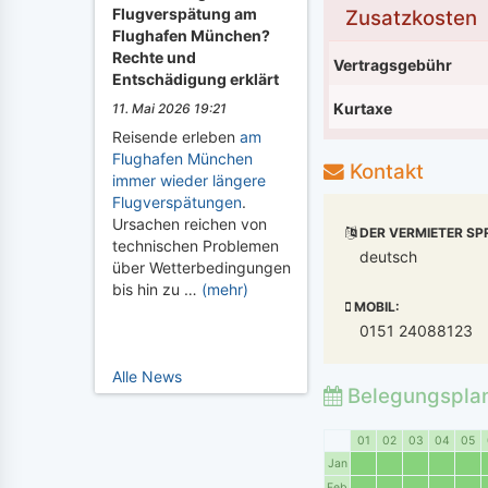
Flugverspätung am
Zusatzkosten
Flughafen München?
Rechte und
Vertragsgebühr
Entschädigung erklärt
Kurtaxe
11. Mai 2026 19:21
Reisende erleben
am
Flughafen München
Kontakt
immer wieder längere
Flugverspätungen
.
Ursachen reichen von
DER VERMIETER SP
technischen Problemen
deutsch
über Wetterbedingungen
bis hin zu …
(mehr)
MOBIL:
0151 24088123
Alle News
Belegungspla
01
02
03
04
05
Jan
Feb