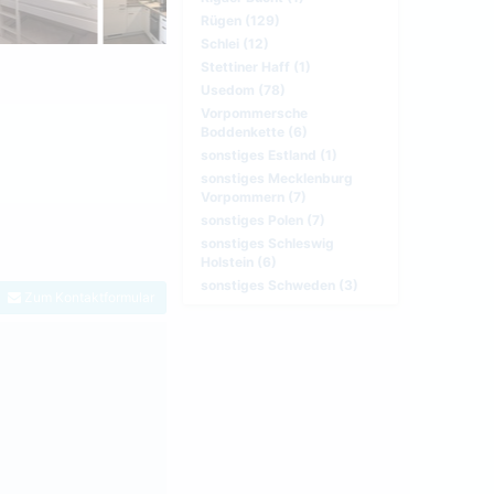
Rügen (129)
Schlei (12)
Stettiner Haff (1)
Usedom (78)
Vorpommersche
Boddenkette (6)
sonstiges Estland (1)
sonstiges Mecklenburg
Vorpommern (7)
sonstiges Polen (7)
sonstiges Schleswig
Holstein (6)
sonstiges Schweden (3)
Zum Kontaktformular