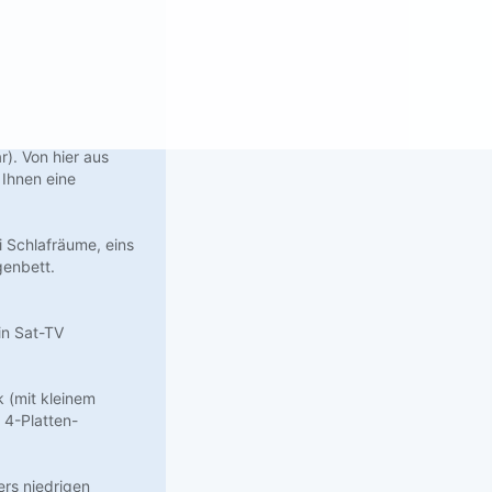
r). Von hier aus
 Ihnen eine
i Schlafräume, eins
genbett.
in Sat-TV
 (mit kleinem
 4-Platten-
rs niedrigen