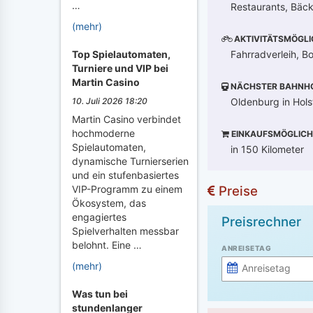
…
Restaurants, Bäck
(mehr)
AKTIVITÄTSMÖGLI
Fahrradverleih, Bo
Top Spielautomaten,
Turniere und VIP bei
Martin Casino
NÄCHSTER BAHNH
Oldenburg in Holst
10. Juli 2026 18:20
Martin Casino verbindet
hochmoderne
EINKAUFSMÖGLICH
Spielautomaten,
in 150 Kilometer
dynamische Turnierserien
und ein stufenbasiertes
Preise
VIP-Programm zu einem
Ökosystem, das
engagiertes
Preisrechner
Spielverhalten messbar
belohnt. Eine …
ANREISETAG
(mehr)
Was tun bei
stundenlanger