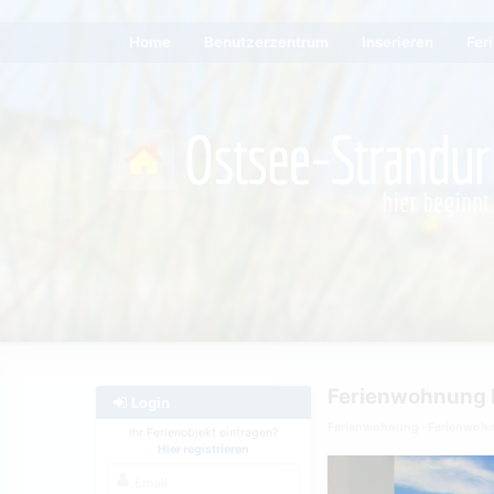
Home
Benutzerzentrum
Inserieren
Fer
Ferienwohnung 
Login
Ferienwohnung
Ferienwoh
Ihr Ferienobjekt eintragen?
Hier registrieren