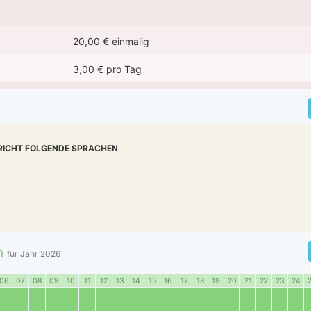
20,00 € einmalig
3,00 € pro Tag
RICHT FOLGENDE SPRACHEN
n
für Jahr
2026
06
07
08
09
10
11
12
13
14
15
16
17
18
19
20
21
22
23
24