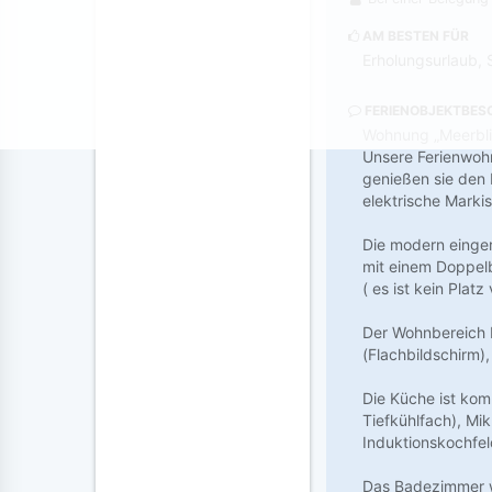
AM BESTEN FÜR
Erholungsurlaub, 
FERIENOBJEKTBES
Wohnung „Meerbli
Unsere Ferienwohn
genießen sie den 
elektrische Marki
Die modern einger
mit einem Doppelb
( es ist kein Pla
Der Wohnbereich b
(Flachbildschirm)
Die Küche ist kom
Tiefkühlfach), Mi
Induktionskochfel
Das Badezimmer w