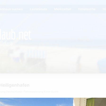
ienhaus suchen
Lastminute
Merkzettel
Hotelsuche
Hi
Heiligenhafen
nung Deutschland
Ferienwohnung Kieler Bucht