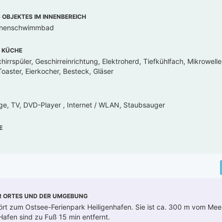
OBJEKTES IM INNENBEREICH
Innenschwimmbad
 KÜCHE
irrspüler, Geschirreinrichtung, Elektroherd, Tiefkühlfach, Mikrowell
oaster, Eierkocher, Besteck, Gläser
ge, TV, DVD-Player , Internet / WLAN, Staubsauger
E
R ORTES UND DER UMGEBUNG
t zum Ostsee-Ferienpark Heiligenhafen. Sie ist ca. 300 m vom Meer
afen sind zu Fuß 15 min entfernt.