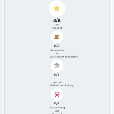
n/a
Service
und
Angebot
n/a
Umgebung
und
Ausflugsmöglichkeiten
n/a
Lage und
Verkehrsanbindung
n/a
Ausstattung
und