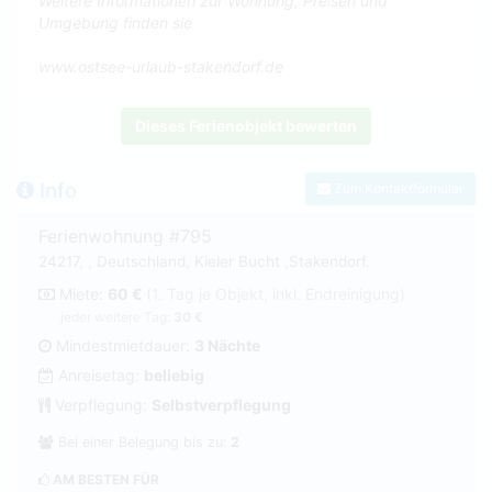
Weitere Informationen zur Wohnung, Preisen und
Umgebung finden sie
www.ostsee-urlaub-stakendorf.de
Dieses Ferienobjekt bewerten
Info
Zum Kontaktformular
Ferienwohnung #795
24217, , Deutschland, Kieler Bucht ,Stakendorf.
Miete:
60 €
(1. Tag je Objekt, inkl. Endreinigung)
jeder weitere Tag:
30 €
Mindestmietdauer:
3 Nächte
Anreisetag:
beliebig
Verpflegung:
Selbstverpflegung
Bei einer Belegung bis zu:
2
AM BESTEN FÜR