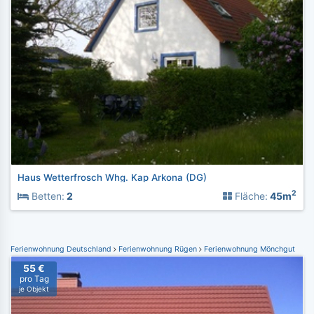
Haus Wetterfrosch Whg. Kap Arkona (DG)
2
Betten:
2
Fläche:
45m
Ferienwohnung Deutschland
Ferienwohnung Rügen
Ferienwohnung Mönchgut
55 €
pro Tag
je Objekt