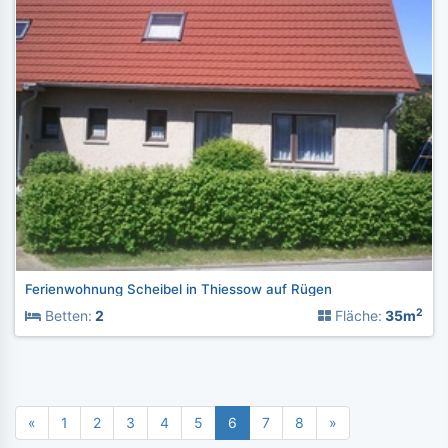
Ferienwohnung Scheibel in Thiessow auf Rügen
2
Betten:
2
Fläche:
35m
«
1
2
3
4
5
6
7
8
»