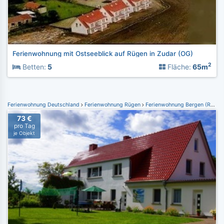
Ferienwohnung mit Ostseeblick auf Rügen in Zudar (OG)
2
Betten:
5
Fläche:
65m
Ferienwohnung Deutschland
Ferienwohnung Rügen
Ferienwohnung Bergen (Rügen)
73 €
pro Tag
je Objekt