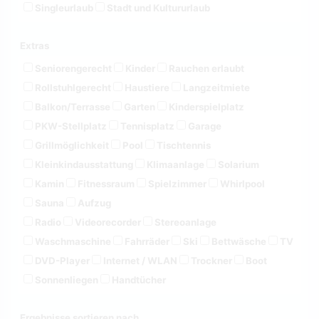
Singleurlaub
Stadt und Kultururlaub
Extras
Seniorengerecht
Kinder
Rauchen erlaubt
Rollstuhlgerecht
Haustiere
Langzeitmiete
Balkon/Terrasse
Garten
Kinderspielplatz
PKW-Stellplatz
Tennisplatz
Garage
Grillmöglichkeit
Pool
Tischtennis
Kleinkindausstattung
Klimaanlage
Solarium
Kamin
Fitnessraum
Spielzimmer
Whirlpool
Sauna
Aufzug
Radio
Videorecorder
Stereoanlage
Waschmaschine
Fahrräder
Ski
Bettwäsche
TV
DVD-Player
Internet / WLAN
Trockner
Boot
Sonnenliegen
Handtücher
Ergebnisse sortieren nach