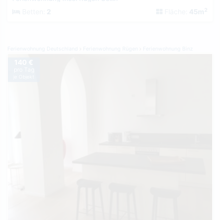
2
Betten:
2
Fläche:
45m
Ferienwohnung Deutschland
Ferienwohnung Rügen
Ferienwohnung Binz
140 €
pro Tag
je Objekt