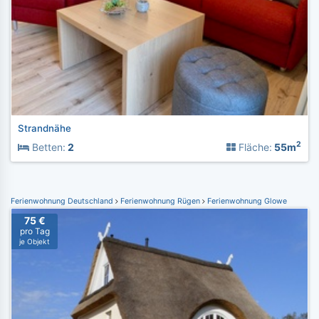
Strandnähe
2
Betten:
2
Fläche:
55m
Ferienwohnung Deutschland
Ferienwohnung Rügen
Ferienwohnung Glowe
75 €
pro Tag
je Objekt