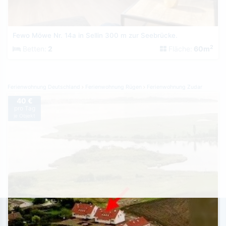
Fewo Möwe Nr. 14a in Sellin 300 m zur Seebrücke.
2
Betten:
2
Fläche:
60m
Ferienwohnung Deutschland
Ferienwohnung Rügen
Ferienwohnung Zudar
40 €
pro Tag
je Objekt