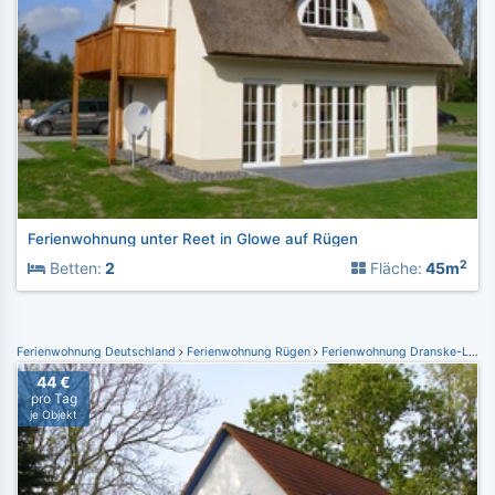
Ferienwohnung unter Reet in Glowe auf Rügen
2
Betten:
2
Fläche:
45m
Ferienwohnung Deutschland
Ferienwohnung Rügen
Ferienwohnung Dranske-Lancken
44 €
pro Tag
je Objekt