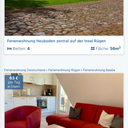
Ferienwohnung Heuboden zentral auf der Insel Rügen
2
Betten:
4
Fläche:
56m
Ferienwohnung Deutschland
Ferienwohnung Rügen
Ferienwohnung Baabe
63 €
pro Tag
je Objekt