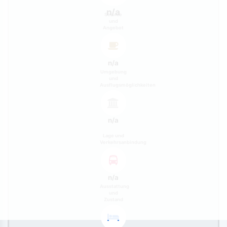
n/a
Service
und
Angebot
n/a
Umgebung
und
Ausflugsmöglichkeiten
n/a
Lage und
Verkehrsanbindung
n/a
Ausstattung
und
Zustand