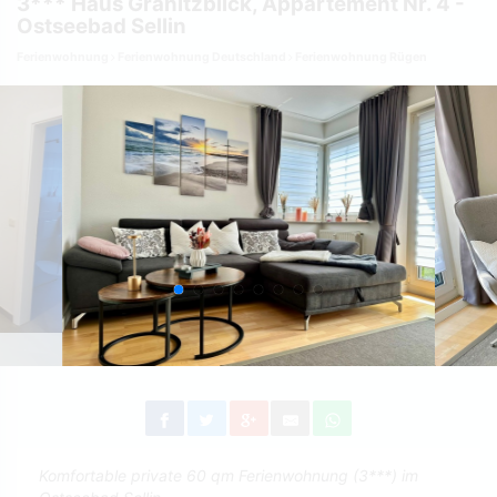
3*** Haus Granitzblick, Appartement Nr. 4 -
Ostseebad Sellin
Ferienwohnung
Ferienwohnung Deutschland
Ferienwohnung Rügen
Komfortable private 60 qm Ferienwohnung (3***) im