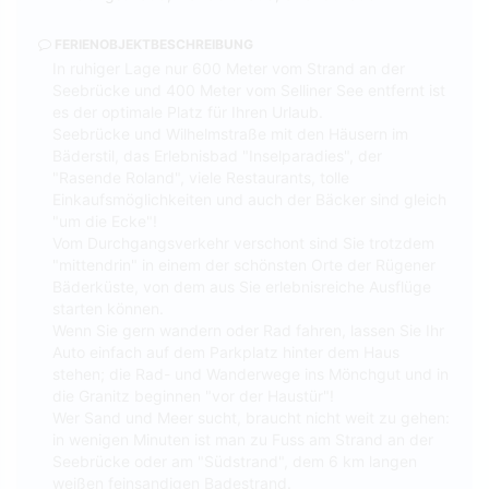
FERIENOBJEKTBESCHREIBUNG
In ruhiger Lage nur 600 Meter vom Strand an der
Seebrücke und 400 Meter vom Selliner See entfernt ist
es der optimale Platz für Ihren Urlaub.
Seebrücke und Wilhelmstraße mit den Häusern im
Bäderstil, das Erlebnisbad "Inselparadies", der
"Rasende Roland", viele Restaurants, tolle
Einkaufsmöglichkeiten und auch der Bäcker sind gleich
"um die Ecke"!
Vom Durchgangsverkehr verschont sind Sie trotzdem
"mittendrin" in einem der schönsten Orte der Rügener
Bäderküste, von dem aus Sie erlebnisreiche Ausflüge
starten können.
Wenn Sie gern wandern oder Rad fahren, lassen Sie Ihr
Auto einfach auf dem Parkplatz hinter dem Haus
stehen; die Rad- und Wanderwege ins Mönchgut und in
die Granitz beginnen "vor der Haustür"!
Wer Sand und Meer sucht, braucht nicht weit zu gehen:
in wenigen Minuten ist man zu Fuss am Strand an der
Seebrücke oder am "Südstrand", dem 6 km langen
weißen feinsandigen Badestrand.