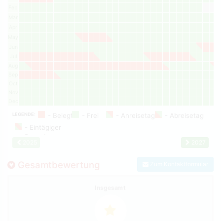
Feb
Mar
Apr
May
Jun
Jul
Aug
Sep
Oct
Nov
Dec
LEGENDE:
2025
2027
Gesamtbewertung
Zum Kontaktformular
Insgesamt