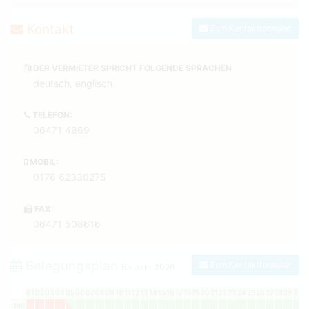
Kontakt
Zum Kontaktformular
DER VERMIETER SPRICHT FOLGENDE SPRACHEN
deutsch, englisch
TELEFON:
06471 4869
MOBIL:
0176 62330275
FAX:
06471 508616
Belegungsplan
Zum Kontaktformular
für Jahr
2026
01
02
03
04
05
06
07
08
09
10
11
12
13
14
15
16
17
18
19
20
21
22
23
24
25
26
27
28
29
30
3
Jan