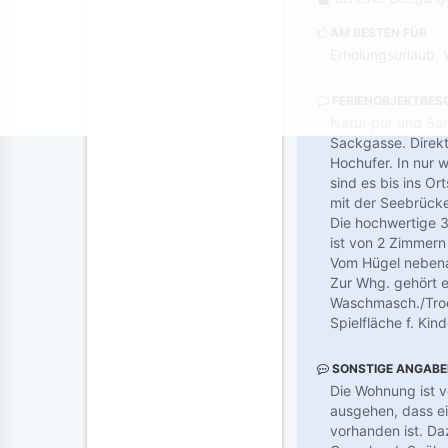
AM BESTEN FÜR
Erholungsurlaub, 
FERIENOBJEKTBES
Natur pur und Sand
Sackgasse. Direk
Hochufer. In nur
sind es bis ins O
mit der Seebrück
Die hochwertige 3
ist von 2 Zimmern
Vom Hügel nebena
Zur Whg. gehört e
Waschmasch./Trock
Spielfläche f. Ki
SONSTIGE ANGAB
Die Wohnung ist v
ausgehen, dass ei
vorhanden ist. Da