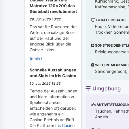
Kühlschrank, Gesc
Matratze 120x200 das
Kaffeemaschine, T
Gästebett revolutioniert
29. Juli 2026 10:22
GERÄTE IM HAUS
Radio, Videorecor
Das sanfte Rauschen der
Trockner, Sonnenl
Wellen, die salzige Brise
auf der Haut und der
endlose Blick über die
SONSTIGE DIENSTL
Ostsee – das …
Reinigungsperson
(mehr)
WEITERE MERKMAL
Schnelle Auszahlungen
Seniorengerecht, K
und Slots im Iris Casino
10. Juli 2026 18:23
Umgebung
Tempo bei Auszahlungen
und klare Information zu
Spielmechaniken
AKTIVITÄTSMÖGLI
entscheiden oft darüber,
Tauchen, Fahrradve
wie angenehm ein
Angeln
Casino-Erlebnis verläuft.
Die Plattform
Iris Casino