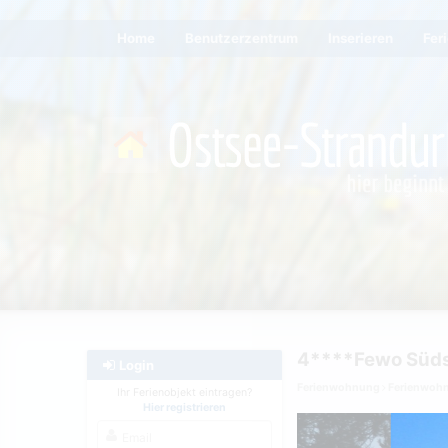
Home
Benutzerzentrum
Inserieren
Fer
4****Fewo Südst
Login
Ferienwohnung
Ferienwoh
Ihr Ferienobjekt eintragen?
Hier registrieren