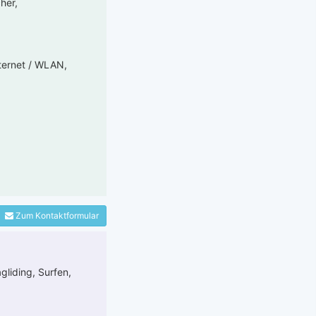
her,
ternet / WLAN,
Zum Kontaktformular
gliding, Surfen,