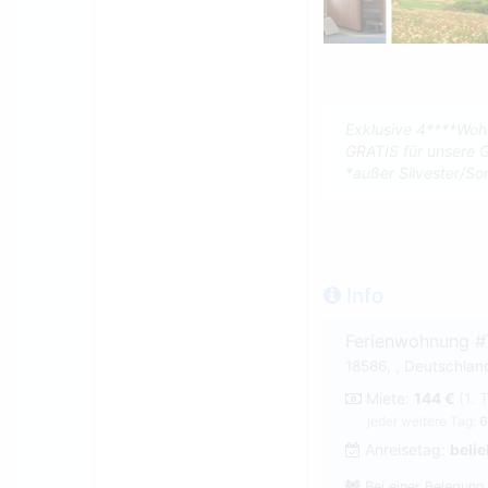
Exklusive 4****Wohn
GRATIS für unsere Gä
*außer Silvester/So
Info
Ferienwohnung #
18586, , Deutschlan
Miete:
144 €
(1. 
jeder weitere Tag:
6
Anreisetag:
belie
Bei einer Belegung