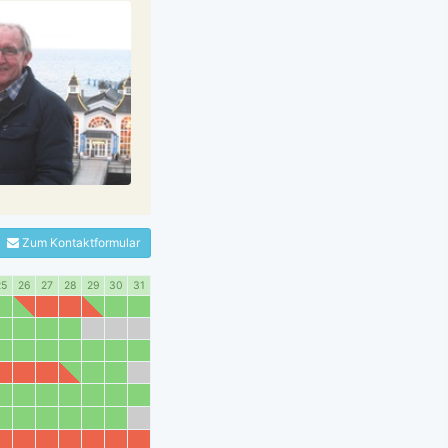
Zum Kontaktformular
25
26
27
28
29
30
31