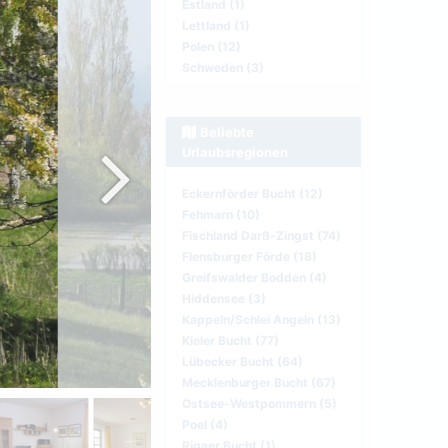
Estland (1)
Lettland (1)
Polen (12)
Schweden (3)
Beliebte
Urlaubsregionen
Eckernförder Bucht (12)
Fehmarn (10)
Fischland Darß-Zingst (74)
Flensburger Förde (18)
Greifswalder Bodden (4)
Hiddensee (3)
Kappeln/Schlei Angeln (13)
Kieler Bucht (77)
Lübecker Bucht (64)
Mecklenburger Bucht (67)
Ostsee-Westpommern (5)
Poel (4)
Rigaer Bucht (1)