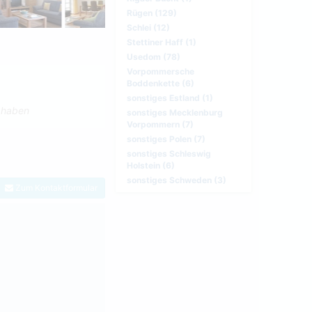
Rügen (129)
Schlei (12)
Stettiner Haff (1)
Usedom (78)
Vorpommersche
Boddenkette (6)
sonstiges Estland (1)
n haben
sonstiges Mecklenburg
Vorpommern (7)
sonstiges Polen (7)
sonstiges Schleswig
Holstein (6)
sonstiges Schweden (3)
Zum Kontaktformular