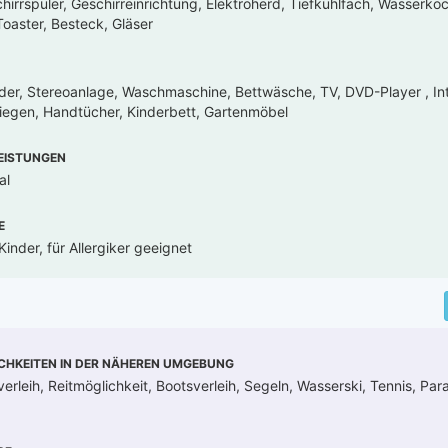
hirrspüler, Geschirreinrichtung, Elektroherd, Tiefkühlfach, Wasserkoc
oaster, Besteck, Gläser
der, Stereoanlage, Waschmaschine, Bettwäsche, TV, DVD-Player , In
iegen, Handtücher, Kinderbett, Gartenmöbel
EISTUNGEN
al
E
inder, für Allergiker geeignet
CHKEITEN IN DER NÄHEREN UMGEBUNG
rleih, Reitmöglichkeit, Bootsverleih, Segeln, Wasserski, Tennis, Para