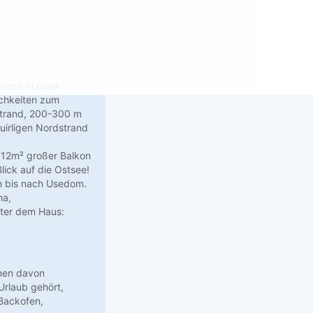
risch in einer
ichkeiten zum
strand, 200-300 m
uirligen Nordstrand
n 12m² großer Balkon
lick auf die Ostsee!
 bis nach Usedom.
na,
nter dem Haus:
nnen davon
Urlaub gehört,
 Backofen,