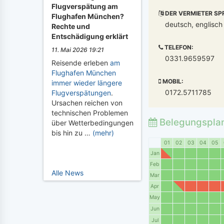
Flugverspätung am
DER VERMIETER SP
Flughafen München?
deutsch, englisch
Rechte und
Entschädigung erklärt
TELEFON:
11. Mai 2026 19:21
0331.9659597
Reisende erleben
am
Flughafen München
MOBIL:
immer wieder längere
0172.5711785
Flugverspätungen
.
Ursachen reichen von
technischen Problemen
Belegungspla
über Wetterbedingungen
bis hin zu …
(mehr)
01
02
03
04
05
Jan
Feb
Alle News
Mar
Apr
May
Jun
Jul