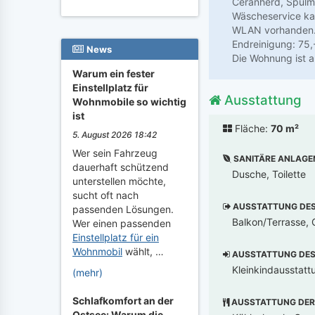
Ceranherd, Spülma
Wäscheservice ka
WLAN vorhanden
Endreinigung: 75,
News
Die Wohnung ist al
Warum ein fester
Einstellplatz für
Ausstattung
Wohnmobile so wichtig
ist
Fläche:
70 m²
5. August 2026 18:42
Wer sein Fahrzeug
SANITÄRE ANLAGE
dauerhaft schützend
Dusche, Toilette
unterstellen möchte,
sucht oft nach
AUSSTATTUNG DES 
passenden Lösungen.
Balkon/Terrasse, G
Wer einen passenden
Einstellplatz für ein
Wohnmobil
wählt, …
AUSSTATTUNG DES 
Kleinkindausstatt
(mehr)
Schlafkomfort an der
AUSSTATTUNG DER
Ostsee: Warum die