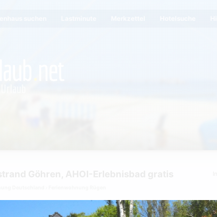
ienhaus suchen
Lastminute
Merkzettel
Hotelsuche
Hi
rand Göhren, AHOI-Erlebnisbad gratis
I
nung Deutschland
Ferienwohnung Rügen