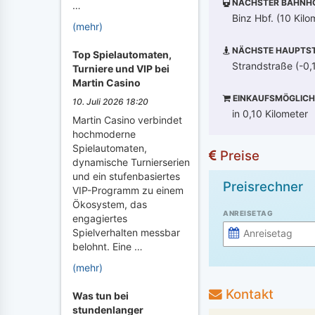
NÄCHSTER BAHNH
…
Binz Hbf. (10 Kilo
(mehr)
NÄCHSTE HAUPTST
Top Spielautomaten,
Strandstraße (-0,
Turniere und VIP bei
Martin Casino
EINKAUFSMÖGLICH
10. Juli 2026 18:20
in 0,10 Kilometer
Martin Casino verbindet
hochmoderne
Spielautomaten,
Preise
dynamische Turnierserien
und ein stufenbasiertes
Preisrechner
VIP-Programm zu einem
Ökosystem, das
ANREISETAG
engagiertes
Spielverhalten messbar
belohnt. Eine …
(mehr)
Kontakt
Was tun bei
stundenlanger