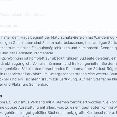
Wanderurlaub, Strandurlaub
CHREIBUNG
strände wie in der Karibik! Die Villa Ferienhaus Südstrand liegt male
t hinter dem Haus beginnt der Naturschutz-Bereich mit Wandermögl
 wenigen Gehminuten sind Sie am naturbelassenen, feinsandigen Süd
rtszentrum mit allen Einkaufsmöglichkeiten und zum anschließenden q
e und der Bernstein-Promenade.
-Zi.-Wohnung ist komplett zur absolut ruhigen Südseite gelegen, ei
 direkt zugänglich. Von allen Zimmern und Balkon genießen Sie den B
n genießen Sie ein atemberaubendes Panorama über Südost-Rügen
in reservierter Parkplatz. Im Untergeschoss stehen eine weitere Sau
ner und ein Tischtennisraum zur Verfügung. Auf der Grasfläche hi
nder und Platz fürs Sonnenbad
EN
om Dt. Tourismus-Verband mit 4 Sternen zertifiziert worden. Sie kö
ne üppige Ausstattung mit allem, was zu einem gepflegten Komfort-
zu gehören ein gut gefüllter Bücherschrank, große Kleiderschränke,