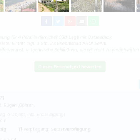
ung für 4 Pers. in herrlicher Süd-Lage mit Ostseeblick,
ste: Eintritt tägl. 3 Std. ins Erlebnisbad AHOI Sellin!!
nderveranst. u. technische Schließung, die wir nicht zu verantworte
Dieses Ferienobjekt bewerten
71
d, Rügen ,Göhren.
Tag je Objekt, inkl. Endreinigung)
9 €
big
Verpflegung:
Selbstverpflegung
 bis zu:
4