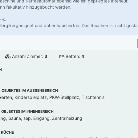
schine und Kaffeeautomat ebenso wie ein gepflegtes Interieur.
nn fakultativ hinzugebucht werden.
.
- €.
lergikergeeignet und daher haustierfrei. Das Rauchen ist nicht gestat
Anzahl Zimmer:
3
Betten:
4
N
OBJEKTES IM AUSSENBEREICH
arten, Kinderspielplatz, PKW-Stellplatz, Tischtennis
OBJEKTES IM INNENBEREICH
ung, Sauna, sep. Eingang, Zentralheizung
 KÜCHE