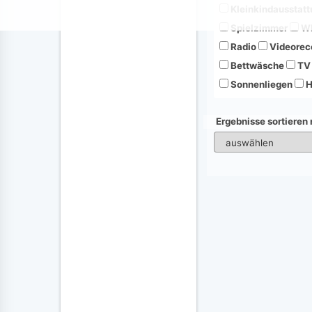
Kleinkindausstatt
Spielzimmer
Wh
Radio
Videorec
Bettwäsche
TV
Sonnenliegen
H
Ergebnisse sortieren