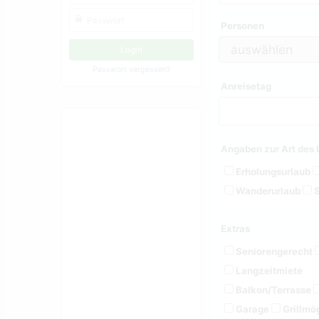
Personen
Passwort vergessen?
Anreisetag
Angaben zur Art des 
Erholungsurlaub
Wanderurlaub
S
Extras
Seniorengerecht
Langzeitmiete
Balkon/Terrasse
Garage
Grillmög