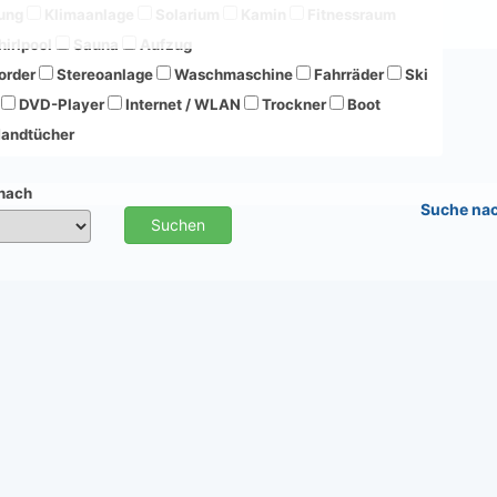
ung
Klimaanlage
Solarium
Kamin
Fitnessraum
irlpool
Sauna
Aufzug
order
Stereoanlage
Waschmaschine
Fahrräder
Ski
DVD-Player
Internet / WLAN
Trockner
Boot
andtücher
 nach
Suche na
Suchen