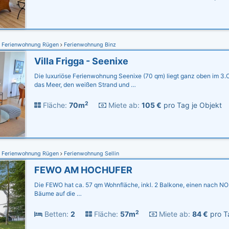
Ferienwohnung Rügen
Ferienwohnung Binz
Villa Frigga - Seenixe
Die luxuriöse Ferienwohnung Seenixe (70 qm) liegt ganz oben im 3.OG
das Meer, den weißen Strand und …
2
Fläche:
70m
Miete ab:
105 €
pro Tag je Objekt
Ferienwohnung Rügen
Ferienwohnung Sellin
FEWO AM HOCHUFER
Die FEWO hat ca. 57 qm Wohnfläche, inkl. 2 Balkone, einen nach NO 
Bäume auf die …
2
Betten:
2
Fläche:
57m
Miete ab:
84 €
pro T