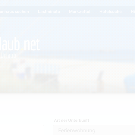
ienhaus suchen
Lastminute
Merkzettel
Hotelsuche
Hi
Art der Unterkunft