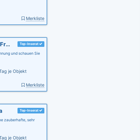
Merkliste
Ferienwohnung Meeressymphonie - in Villa Frigga
Top-Inserat
hnung und schauen Sie
Tag je Objekt
Merkliste
a
Top-Inserat
e zauberhafte, sehr
Tag je Objekt