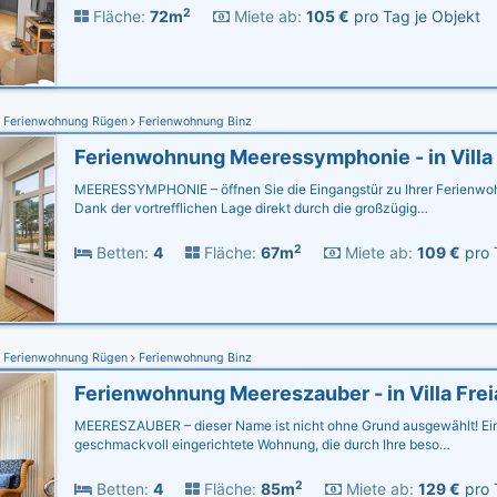
2
Fläche:
72m
Miete ab:
105 €
pro Tag je Objekt
Ferienwohnung Rügen
Ferienwohnung Binz
MEERESSYMPHONIE – öffnen Sie die Eingangstür zu Ihrer Ferienwo
Dank der vortrefflichen Lage direkt durch die großzügig…
2
Betten:
4
Fläche:
67m
Miete ab:
109 €
pro 
Ferienwohnung Rügen
Ferienwohnung Binz
Ferienwohnung Meereszauber - in Villa Frei
MEERESZAUBER – dieser Name ist nicht ohne Grund ausgewählt! Ein
geschmackvoll eingerichtete Wohnung, die durch Ihre beso…
2
Betten:
4
Fläche:
85m
Miete ab:
129 €
pro 