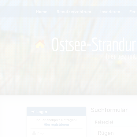
Home
Benutzerzentrum
Inserieren
Fer
Suchformular
Login
Ihr Ferienobjekt eintragen?
Reiseziel
Hier registrieren