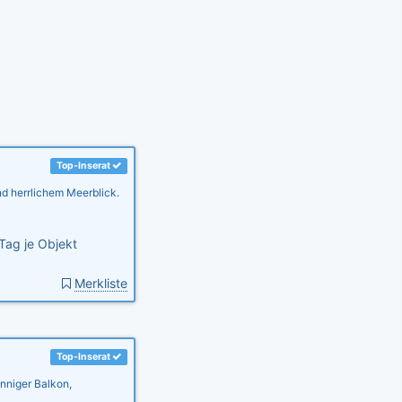
Top-Inserat
nd herrlichem Meerblick.
Tag je Objekt
Merkliste
Top-Inserat
onniger Balkon,