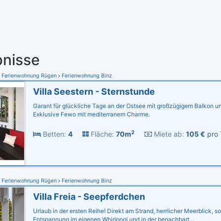
nisse
Ferienwohnung Rügen
Ferienwohnung Binz
Villa Seestern - Sternstunde
Garant für glückliche Tage an der Ostsee mit großzügigem Balkon u
Exklusive Fewo mit mediterranem Charme.
2
Betten:
4
Fläche:
70m
Miete ab:
105 €
pro 
Ferienwohnung Rügen
Ferienwohnung Binz
Villa Freia - Seepferdchen
Urlaub in der ersten Reihe! Direkt am Strand, herrlicher Meerblick, s
Entspannung im eigenen Whirlpool und in der benachbart…