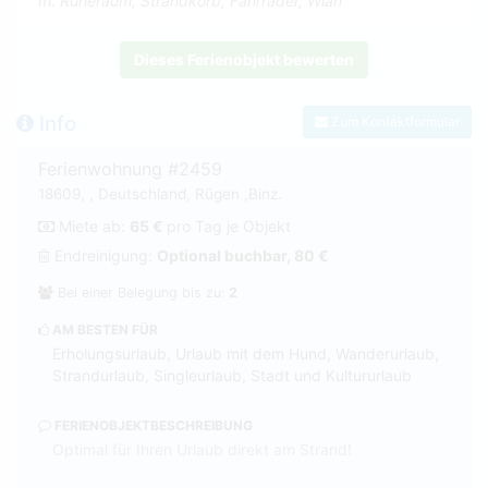
m. Ruheraum, Strandkorb, Fahrräder, Wlan
Dieses Ferienobjekt bewerten
Info
Zum Kontaktformular
Ferienwohnung #2459
18609, , Deutschland, Rügen ,Binz.
Miete ab:
65 €
pro Tag je Objekt
Endreinigung:
Optional buchbar, 80 €
Bei einer Belegung bis zu:
2
AM BESTEN FÜR
Erholungsurlaub, Urlaub mit dem Hund, Wanderurlaub,
Strandurlaub, Singleurlaub, Stadt und Kultururlaub
FERIENOBJEKTBESCHREIBUNG
Optimal für Ihren Urlaub direkt am Strand!