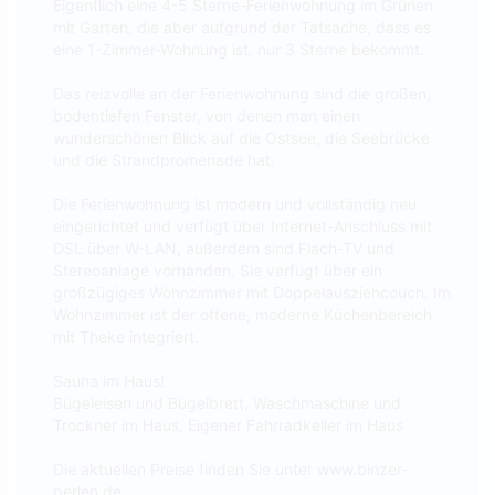
Eigentlich eine 4-5 Sterne-Ferienwohnung im Grünen
mit Garten, die aber aufgrund der Tatsache, dass es
eine 1-Zimmer-Wohnung ist, nur 3 Sterne bekommt.
Das reizvolle an der Ferienwohnung sind die großen,
bodentiefen Fenster, von denen man einen
wunderschönen Blick auf die Ostsee, die Seebrücke
und die Strandpromenade hat.
Die Ferienwohnung ist modern und vollständig neu
eingerichtet und verfügt über Internet-Anschluss mit
DSL über W-LAN, außerdem sind Flach-TV und
Stereoanlage vorhanden. Sie verfügt über ein
großzügiges Wohnzimmer mit Doppelausziehcouch. Im
Wohnzimmer ist der offene, moderne Küchenbereich
mit Theke integriert.
Sauna im Haus!
Bügeleisen und Bügelbrett, Waschmaschine und
Trockner im Haus, Eigener Fahrradkeller im Haus
Die aktuellen Preise finden Sie unter www.binzer-
perlen.de.