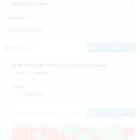
Zusatzkosten
Haustier
50,00 € einmalig
Kontakt
Zum Kontaktformular
DER VERMIETER SPRICHT FOLGENDE SPRACHEN
deutsch, englisch
MOBIL:
01715269099
Belegungsplan
Zum Kontaktformular
für Jahr
2026
01
02
03
04
05
06
07
08
09
10
11
12
13
14
15
16
17
18
19
20
21
22
23
24
25
26
27
28
29
30
3
Jan
Feb