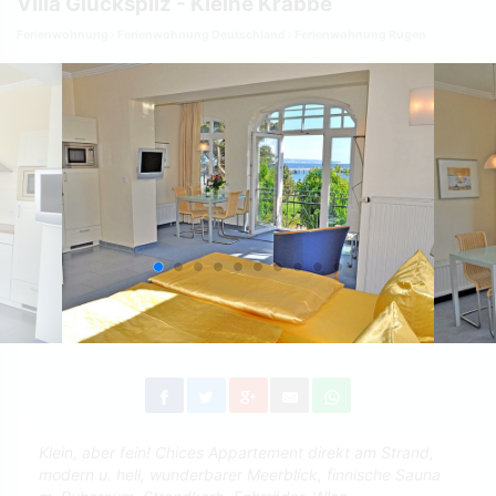
Villa Glückspilz - Kleine Krabbe
Ferienwohnung
Ferienwohnung Deutschland
Ferienwohnung Rügen
Klein, aber fein! Chices Appartement direkt am Strand,
modern u. hell, wunderbarer Meerblick, finnische Sauna