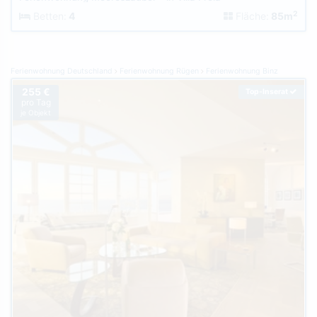
2
Betten:
4
Fläche:
85m
Ferienwohnung Deutschland
Ferienwohnung Rügen
Ferienwohnung Binz
255 €
Top-Inserat
pro Tag
je Objekt