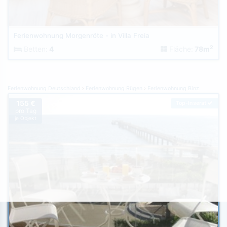
Ferienwohnung Morgenröte - in Villa Freia
2
Betten:
4
Fläche:
78m
Ferienwohnung Deutschland
Ferienwohnung Rügen
Ferienwohnung Binz
155 €
Top-Inserat
pro Tag
je Objekt