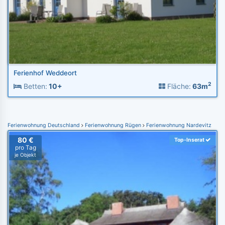
Ferienhof Weddeort
2
Betten:
10+
Fläche:
63m
Ferienwohnung Deutschland
Ferienwohnung Rügen
Ferienwohnung Nardevitz
80 €
Top-Inserat
pro Tag
je Objekt