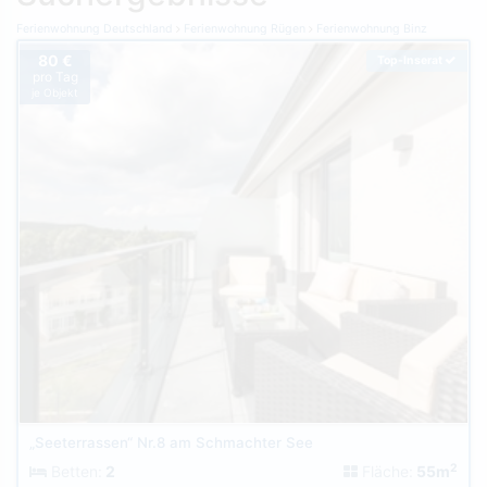
Ferienwohnung Deutschland
Ferienwohnung Rügen
Ferienwohnung Binz
80 €
Top-Inserat
pro Tag
je Objekt
„Seeterrassen“ Nr.8 am Schmachter See
2
Betten:
2
Fläche:
55m