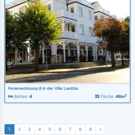
Ferienwohnung 8 in der Villa Laetitia
2
Betten:
4
Fläche:
48m
1
2
3
4
5
6
7
8
9
»