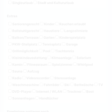
Singleurlaub
Stadt und Kultururlaub
Extras
Seniorengerecht
Kinder
Rauchen erlaubt
Rollstuhlgerecht
Haustiere
Langzeitmiete
Balkon/Terrasse
Garten
Kinderspielplatz
PKW-Stellplatz
Tennisplatz
Garage
Grillmöglichkeit
Pool
Tischtennis
Kleinkindausstattung
Klimaanlage
Solarium
Kamin
Fitnessraum
Spielzimmer
Whirlpool
Sauna
Aufzug
Radio
Videorecorder
Stereoanlage
Waschmaschine
Fahrräder
Ski
Bettwäsche
TV
DVD-Player
Internet / WLAN
Trockner
Boot
Sonnenliegen
Handtücher
Ergebnisse sortieren nach