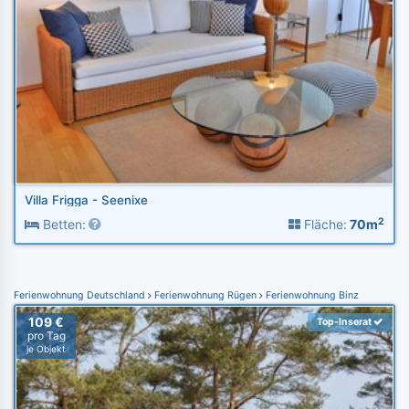
Villa Frigga - Seenixe
2
Betten:
Fläche:
70m
Ferienwohnung Deutschland
Ferienwohnung Rügen
Ferienwohnung Binz
109 €
Top-Inserat
pro Tag
je Objekt