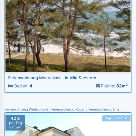
Ferienwohnung Meereslust - in Villa Seestern
2
Betten:
4
Fläche:
82m
Ferienwohnung Deutschland
Ferienwohnung Rügen
Ferienwohnung Binz
42 €
Top-Inserat
pro Tag
je Objekt