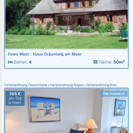
Fewo West - Haus Gräuntwig am Meer
2
Betten:
4
Fläche:
50m
Ferienwohnung Deutschland
Ferienwohnung Rügen
Ferienwohnung Binz
105 €
Top-Inserat
pro Tag
je Objekt