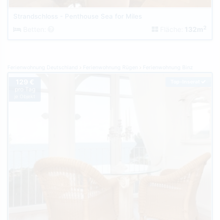
Strandschloss - Penthouse Sea for Miles
2
Betten:
Fläche:
132m
Ferienwohnung Deutschland
Ferienwohnung Rügen
Ferienwohnung Binz
129 €
Top-Inserat
pro Tag
je Objekt