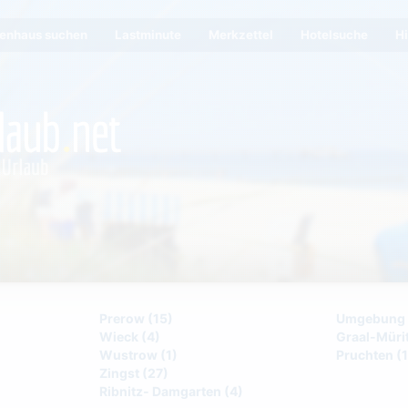
ienhaus suchen
Lastminute
Merkzettel
Hotelsuche
Hi
Prerow (15)
Umgebung B
Wieck (4)
Graal-Mürit
Wustrow (1)
Pruchten (1
Zingst (27)
Ribnitz- Damgarten (4)