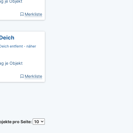
g je Objekt
Merkliste
 Deich
eich entfernt - näher
g je Objekt
Merkliste
jekte pro Seite: