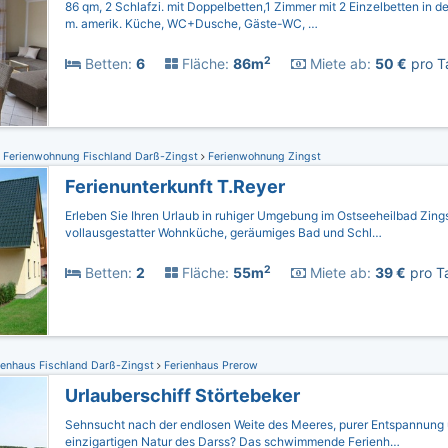
86 qm, 2 Schlafzi. mit Doppelbetten,1 Zimmer mit 2 Einzelbetten in d
m. amerik. Küche, WC+Dusche, Gäste-WC, …
2
Betten:
6
Fläche:
86m
Miete ab:
50 €
pro T
Ferienwohnung Fischland Darß-Zingst
Ferienwohnung Zingst
Ferienunterkunft T.Reyer
Erleben Sie Ihren Urlaub in ruhiger Umgebung im Ostseeheilbad Zing
vollausgestatter Wohnküche, geräumiges Bad und Schl…
2
Betten:
2
Fläche:
55m
Miete ab:
39 €
pro Ta
ienhaus Fischland Darß-Zingst
Ferienhaus Prerow
Urlauberschiff Störtebeker
Sehnsucht nach der endlosen Weite des Meeres, purer Entspannung 
einzigartigen Natur des Darss? Das schwimmende Ferienh…