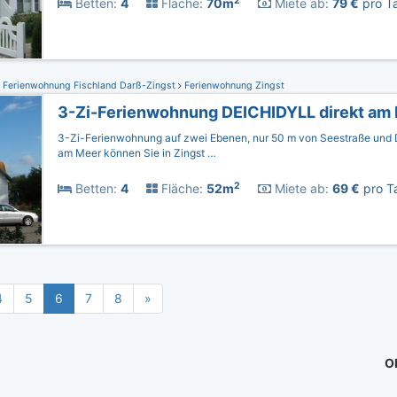
2
Betten:
4
Fläche:
70m
Miete ab:
79 €
pro Ta
Ferienwohnung Fischland Darß-Zingst
Ferienwohnung Zingst
3-Zi-Ferienwohnung DEICHIDYLL direkt am
3-Zi-Ferienwohnung auf zwei Ebenen, nur 50 m von Seestraße und D
am Meer können Sie in Zingst …
2
Betten:
4
Fläche:
52m
Miete ab:
69 €
pro Ta
4
5
6
7
8
»
Ob