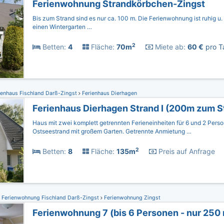
Ferienwohnung Strandkörbchen-Zingst
Bis zum Strand sind es nur ca. 100 m. Die Ferienwohnung ist ruhig u. 
einen Wintergarten …
2
Betten:
4
Fläche:
70m
Miete ab:
60 €
pro T
ienhaus Fischland Darß-Zingst
Ferienhaus Dierhagen
Ferienhaus Dierhagen Strand I (200m zum S
Haus mit zwei komplett getrennten Ferieneinheiten für 6 und 2 Per
Ostseestrand mit großem Garten. Getrennte Anmietung …
2
Betten:
8
Fläche:
135m
Preis auf Anfrage
Ferienwohnung Fischland Darß-Zingst
Ferienwohnung Zingst
Ferienwohnung 7 (bis 6 Personen - nur 250 