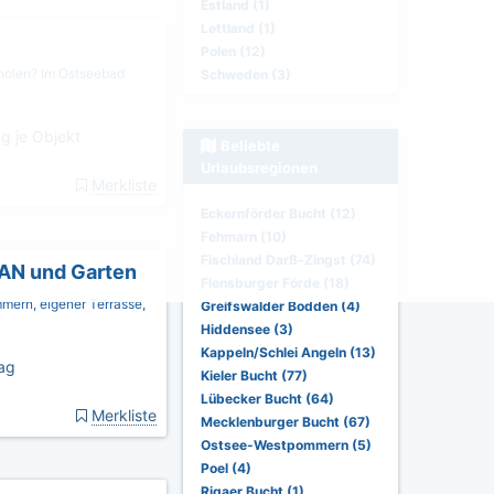
Estland (1)
Lettland (1)
Polen (12)
rholen? Im Ostseebad
Schweden (3)
g je Objekt
Beliebte
Urlaubsregionen
Merkliste
Eckernförder Bucht (12)
Fehmarn (10)
Fischland Darß-Zingst (74)
AN und Garten
Flensburger Förde (18)
mern, eigener Terrasse,
Greifswalder Bodden (4)
Hiddensee (3)
Kappeln/Schlei Angeln (13)
ag
Kieler Bucht (77)
Lübecker Bucht (64)
Merkliste
Mecklenburger Bucht (67)
Ostsee-Westpommern (5)
Poel (4)
Rigaer Bucht (1)