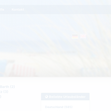
lfe
Kontakt
arth (2)
z (3)
)
Beliebte Urlaubsländer
Deutschland (585)