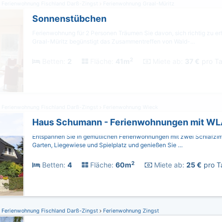
Ferienwohnung Fischland Darß-Zingst
Ferienwohnung Graal-Müritz
Sonnenstübchen
Ferienwohnung für 2 Personen Träumen Sie davon, sich richtig zu e
Graal-Müritz begünstigt das Zusammentreffen von Wald-…
2
Betten:
2
Fläche:
41m
Miete ab:
37 €
pro Ta
Ferienwohnung Fischland Darß-Zingst
Ferienwohnung Wieck
Haus Schumann - Ferienwohnungen mit WL
Entspannen Sie in gemütlichen Ferienwohnungen mit zwei Schlafzim
Garten, Liegewiese und Spielplatz und genießen Sie …
2
Betten:
4
Fläche:
60m
Miete ab:
25 €
pro T
Ferienwohnung Fischland Darß-Zingst
Ferienwohnung Zingst