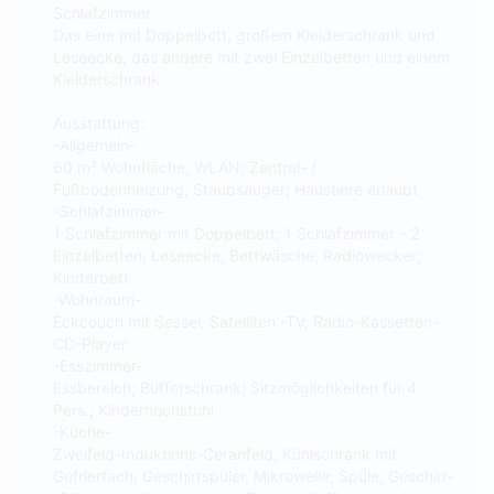
Schlafzimmer.
Das eine mit Doppelbett, großem Kleiderschrank und
Leseecke, das andere mit zwei Einzelbetten und einem
Kleiderschrank.
Ausstattung:
-Allgemein-
60 m² Wohnfläche; WLAN; Zentral- /
Fußbodenheizung; Staubsauger; Haustiere erlaubt
-Schlafzimmer-
1 Schlafzimmer mit Doppelbett; 1 Schlafzimmer - 2
Einzelbetten; Leseecke; Bettwäsche; Radiowecker;
Kinderbett
-Wohnraum-
Eckcouch mit Sessel; Satelliten -TV; Radio-Kassetten-
CD-Player
-Esszimmer-
Essbereich; Büffetschrank; Sitzmöglichkeiten für 4
Pers.; Kinderhochstuhl
-Küche-
Zweifeld-Induktions-Ceranfeld; Kühlschrank mit
Gefrierfach; Geschirrspüler, Mikrowelle; Spüle; Geschirr-