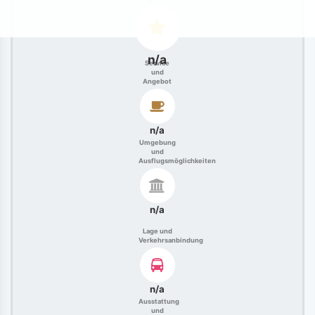
n/a
Service
und
Angebot
n/a
Umgebung
und
Ausflugsmöglichkeiten
n/a
Lage und
Verkehrsanbindung
n/a
Ausstattung
und