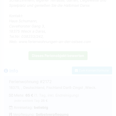
Schlafzimmern, eigener Terrasse, Garten, Liegewiese und
Spielplatz und genießen Sie die Halbinsel Darss
Kontakt:
Haus Schumann,
Cavelhorster Gang 3,
18375 Wieck a Darss,
Tel.Nr: 038233/242,
Web: www.ferienwohnungen-an-der-ostsee.com
Dieses Ferienobjekt bewerten
Info
Zum Kontaktformular
Ferienwohnung #2172
18375, , Deutschland, Fischland Darß-Zingst ,Wieck.
Miete:
65 €
(1. Tag, inkl. Endreinigung)
jeder weitere Tag:
25 €
Anreisetag:
beliebig
Verpflegung:
Selbstverpflegung