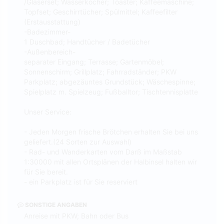
/Gläserset; Wasserkocher; Toaster; Kaffeemaschine;
Topfset; Geschirrtücher; Spülmittel; Kaffeefilter
(Erstausstattung)
-Badezimmer-
1 Duschbad; Handtücher / Badetücher
-Außenbereich-
separater Eingang; Terrasse; Gartenmöbel;
Sonnenschirm; Grillplatz; Fahrradständer; PKW
Parkplatz; abgezäuntes Grundstück; Wäschespinne;
Spielplatz m. Spielzeug; Fußballtor; Tischtennisplatte
Unser Service:
- Jeden Morgen frische Brötchen erhalten Sie bei uns
geliefert.(24 Sorten zur Auswahl)
- Rad- und Wanderkarten vom Darß im Maßstab
1:30000 mit allen Ortsplänen der Halbinsel halten wir
für Sie bereit.
- ein Parkplatz ist für Sie reserviert
SONSTIGE ANGABEN
Anreise mit PKW; Bahn oder Bus