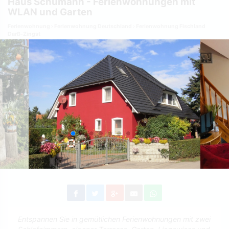
Haus Schumann - Ferienwohnungen mit
WLAN und Garten
Ferienwohnung
Ferienwohnung Deutschland
Ferienwohnung Fischland
Darß-Zingst
Entspannen Sie in gemütlichen Ferienwohnungen mit zwei