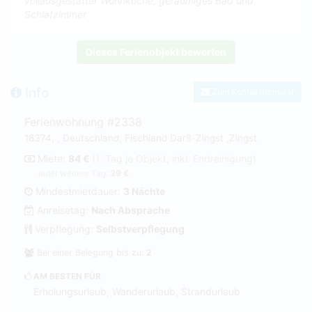
vollausgestatter Wohnküche, geräumiges Bad und
Schlafzimmer
Dieses Ferienobjekt bewerten
Info
Zum Kontaktformular
Ferienwohnung #2338
18374, , Deutschland, Fischland Darß-Zingst ,Zingst.
Miete:
84 €
(1. Tag je Objekt, inkl. Endreinigung)
jeder weitere Tag:
39 €
Mindestmietdauer:
3 Nächte
Anreisetag:
Nach Absprache
Verpflegung:
Selbstverpflegung
Bei einer Belegung bis zu:
2
AM BESTEN FÜR
Erholungsurlaub, Wanderurlaub, Strandurlaub