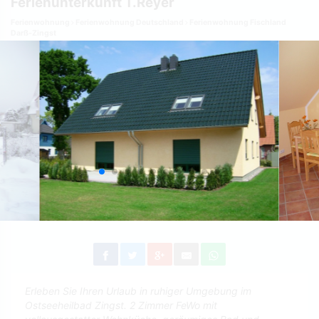
Ferienunterkunft T.Reyer
Ferienwohnung
Ferienwohnung Deutschland
Ferienwohnung Fischland
Darß-Zingst
Erleben Sie Ihren Urlaub in ruhiger Umgebung im
Ostseeheilbad Zingst. 2 Zimmer FeWo mit