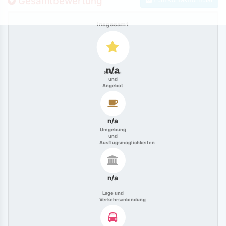
Gesamtbewertung
Insgesamt
n/a
Service
und
Angebot
n/a
Umgebung
und
Ausflugsmöglichkeiten
n/a
Lage und
Verkehrsanbindung