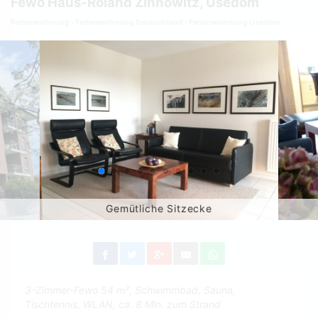
Fewo Haus-Roland Zinnowitz, Usedom
Ferienwohnung
Ferienwohnung Deutschland
Ferienwohnung Usedom
Gemütliche Sitzecke
3-Zimmer-Fewo 54 m², Schwimmbad, Sauna,
Tischtennis, WLAN, ca. 8 Min. zum Strand