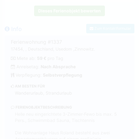
Dieses Ferienobjekt bewerten
Info
Zum Kontaktformular
Ferienwohnung #1337
17454, , Deutschland, Usedom ,Zinnowitz.
Miete ab:
59 €
pro Tag
Anreisetag:
Nach Absprache
Verpflegung:
Selbstverpflegung
AM BESTEN FÜR
Wanderurlaub, Strandurlaub
FERIENOBJEKTBESCHREIBUNG
Helle neu eingerichtete 3-Zimmer-Fewo bis max. 5
Pers., Schwimmbad Sauna, Tischtennis
Die Wohnanlage Haus Roland besteht aus zwei
Appartementhäusern auf einem großzügig