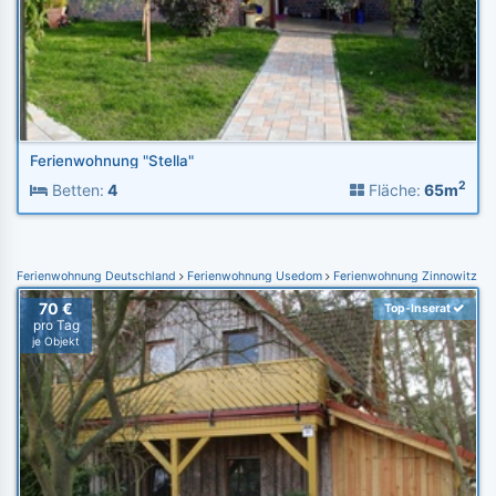
Ferienwohnung "Stella"
2
Betten:
4
Fläche:
65m
Ferienwohnung Deutschland
Ferienwohnung Usedom
Ferienwohnung Zinnowitz
70 €
Top-Inserat
pro Tag
je Objekt