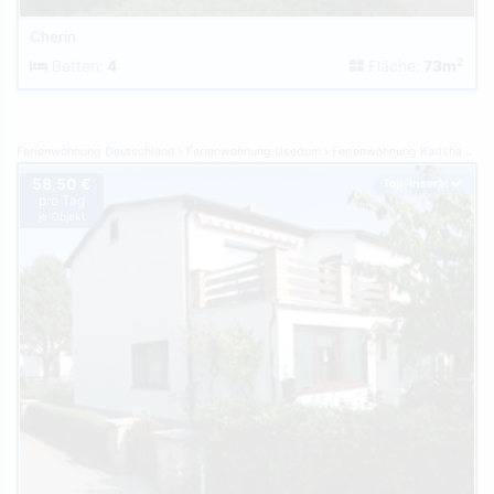
Cherin
2
Betten:
4
Fläche:
73m
Ferienwohnung Deutschland
Ferienwohnung Usedom
Ferienwohnung Karlshagen
58,50 €
Top-Inserat
pro Tag
je Objekt