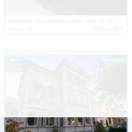
Feriendomizil "Uns Oellernhuus Usedom"- FeWo "de Irst"
2
Betten:
3
Fläche:
85m
Ferienwohnung Deutschland
Ferienwohnung Usedom
Ferienwohnung Heringsdorf
90 €
Top-Inserat
pro Tag
je Objekt