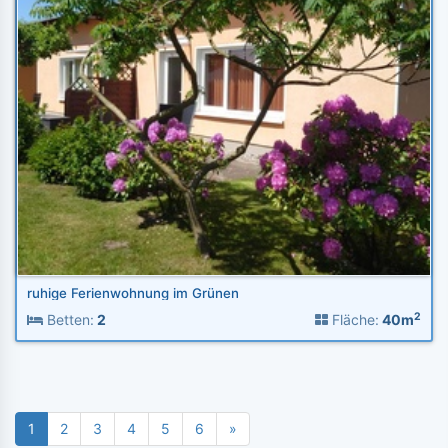
ruhige Ferienwohnung im Grünen
2
Betten:
2
Fläche:
40m
1
2
3
4
5
6
»