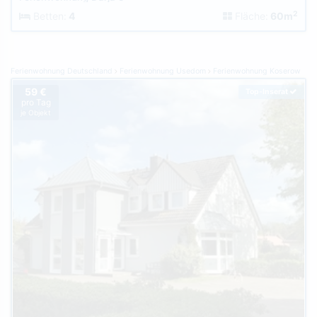
2
Betten:
4
Fläche:
60m
Ferienwohnung Deutschland
Ferienwohnung Usedom
Ferienwohnung Koserow
59 €
Top-Inserat
pro Tag
je Objekt