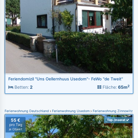
Feriendomizil "Uns Oellernhuus Usedom"- FeWo "de Tweit"
2
Betten:
2
Fläche:
65m
Ferienwohnung Deutschland
Ferienwohnung Usedom
Ferienwohnung Zinnowitz
55 €
Top-Inserat
pro Tag
je Objekt