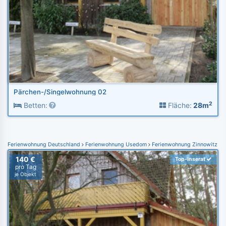
Pärchen-/Singelwohnung 02
2
Betten:
Fläche:
28m
Ferienwohnung Deutschland
Ferienwohnung Usedom
Ferienwohnung Zinnowitz
140 €
Top-Inserat
pro Tag
je Objekt