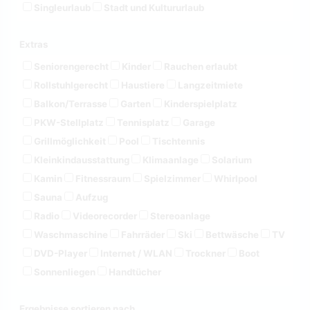
Singleurlaub
Stadt und Kultururlaub
Extras
Seniorengerecht
Kinder
Rauchen erlaubt
Rollstuhlgerecht
Haustiere
Langzeitmiete
Balkon/Terrasse
Garten
Kinderspielplatz
PKW-Stellplatz
Tennisplatz
Garage
Grillmöglichkeit
Pool
Tischtennis
Kleinkindausstattung
Klimaanlage
Solarium
Kamin
Fitnessraum
Spielzimmer
Whirlpool
Sauna
Aufzug
Radio
Videorecorder
Stereoanlage
Waschmaschine
Fahrräder
Ski
Bettwäsche
TV
DVD-Player
Internet / WLAN
Trockner
Boot
Sonnenliegen
Handtücher
Ergebnisse sortieren nach