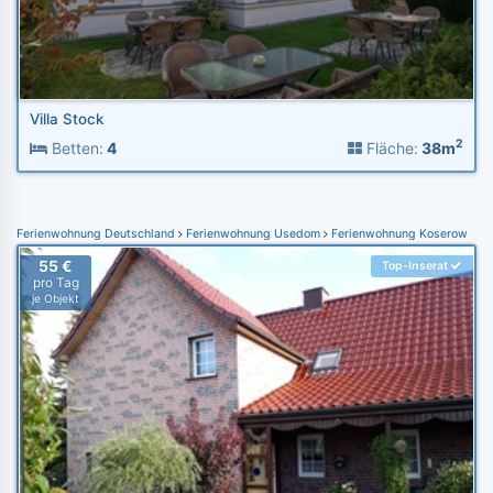
Villa Stock
2
Betten:
4
Fläche:
38m
Ferienwohnung Deutschland
Ferienwohnung Usedom
Ferienwohnung Koserow
55 €
Top-Inserat
pro Tag
je Objekt