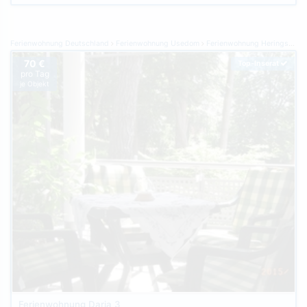
Ferienwohnung Deutschland
Ferienwohnung Usedom
Ferienwohnung Heringsdorf
70 €
Top-Inserat
pro Tag
je Objekt
Ferienwohnung Darja 3