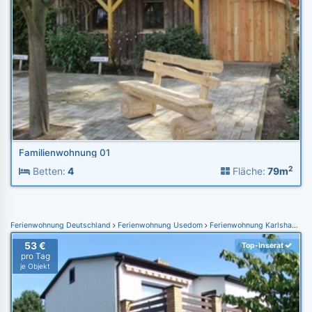
Familienwohnung 01
2
Betten:
4
Fläche:
79m
Ferienwohnung Deutschland
Ferienwohnung Usedom
Ferienwohnung Karlshagen
53 €
Top-Inserat
pro Tag
je Objekt