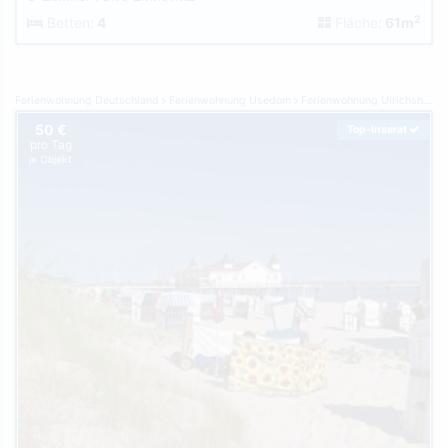
2
Betten:
4
Fläche:
61m
Ferienwohnung Deutschland
Ferienwohnung Usedom
Ferienwohnung Ulrichshorst
50 €
Top-Inserat
pro Tag
je Objekt