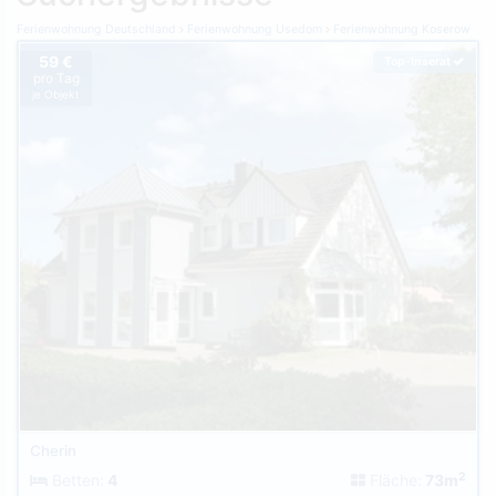
Ferienwohnung Deutschland
Ferienwohnung Usedom
Ferienwohnung Koserow
59 €
Top-Inserat
pro Tag
je Objekt
Cherin
2
Betten:
4
Fläche:
73m