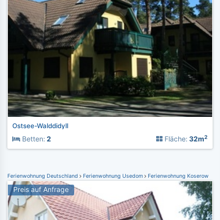
Ostsee-Walddidyll
2
Betten:
2
Fläche:
32m
Ferienwohnung Deutschland
Ferienwohnung Usedom
Ferienwohnung Koserow
Preis auf Anfrage