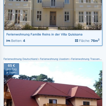
Ferienwohnung Familie Reins in der Villa Quisisana
2
Betten:
4
Fläche:
76m
Ferienwohnung Deutschland
Ferienwohnung Usedom
Ferienwohnung Trassenheide
65 €
pro Tag
je Objekt