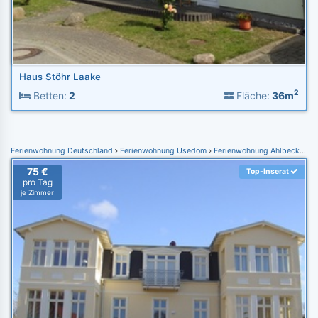
Haus Stöhr Laake
2
Betten:
2
Fläche:
36m
Ferienwohnung Deutschland
Ferienwohnung Usedom
Ferienwohnung Ahlbeck (Usedom)
75 €
Top-Inserat
pro Tag
je Zimmer