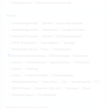
Singleurlaub
Stadt und Kultururlaub
Extras
Seniorengerecht
Kinder
Rauchen erlaubt
Rollstuhlgerecht
Haustiere
Langzeitmiete
Balkon/Terrasse
Garten
Kinderspielplatz
PKW-Stellplatz
Tennisplatz
Garage
Grillmöglichkeit
Pool
Tischtennis
Kleinkindausstattung
Klimaanlage
Solarium
Kamin
Fitnessraum
Spielzimmer
Whirlpool
Sauna
Aufzug
Radio
Videorecorder
Stereoanlage
Waschmaschine
Fahrräder
Ski
Bettwäsche
TV
DVD-Player
Internet / WLAN
Trockner
Boot
Sonnenliegen
Handtücher
Ergebnisse sortieren nach