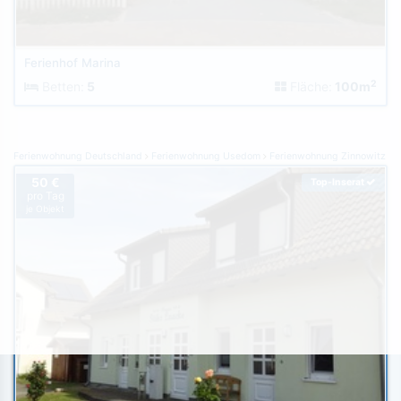
Ferienhof Marina
2
Betten:
5
Fläche:
100m
Ferienwohnung Deutschland
Ferienwohnung Usedom
Ferienwohnung Zinnowitz
50 €
Top-Inserat
pro Tag
je Objekt