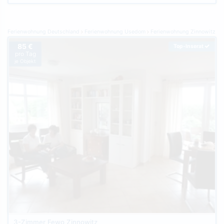
Ferienwohnung Deutschland
Ferienwohnung Usedom
Ferienwohnung Zinnowitz
85 €
Top-Inserat
pro Tag
je Objekt
3-Zimmer Fewo Zinnowitz