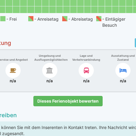
tung
Umgebung und
Lage und
Ausstattung und
ervice und Angebot
Ausflugsmöglichkeiten
Verkehrsanbindung
Zustand
n/a
n/a
n/a
n/a
Dieses Ferienobjekt bewerten
reiben
 können Sie mit dem Inserenten in Kontakt treten. Ihre Nachricht wi
l zugesandt.