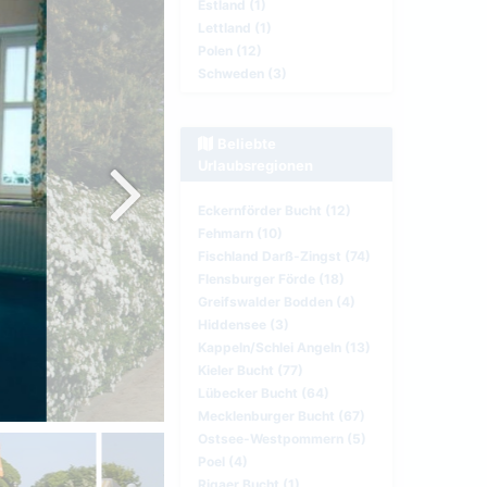
Estland (1)
Lettland (1)
Polen (12)
Schweden (3)
Beliebte
Urlaubsregionen
Eckernförder Bucht (12)
Fehmarn (10)
Fischland Darß-Zingst (74)
Flensburger Förde (18)
Greifswalder Bodden (4)
Hiddensee (3)
Kappeln/Schlei Angeln (13)
Kieler Bucht (77)
Lübecker Bucht (64)
Mecklenburger Bucht (67)
Ostsee-Westpommern (5)
Poel (4)
Rigaer Bucht (1)