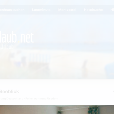
ienhaus suchen
Lastminute
Merkzettel
Hotelsuche
Hi
Seeblick
I
nung Deutschland
Ferienwohnung Usedom