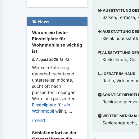
AUSSTATTUNG DES 
Balkon/Terrasse, 
News
AUSSTATTUNG DES 
Warum ein fester
Kleinkindausstatt
Einstellplatz für
Wohnmobile so wichtig
ist
AUSSTATTUNG DER
Kühlschrank, Gesch
5. August 2026 18:42
Wer sein Fahrzeug
dauerhaft schützend
GERÄTE IM HAUS
unterstellen möchte,
Radio, Videorecor
sucht oft nach
passenden Lösungen.
SONSTIGE DIENSTL
Wer einen passenden
Reinigungsperson
Einstellplatz für ein
Wohnmobil
wählt, …
WEITERE MERKMAL
(mehr)
Seniorengerecht, 
Schlafkomfort an der
Ostsee: Warum die