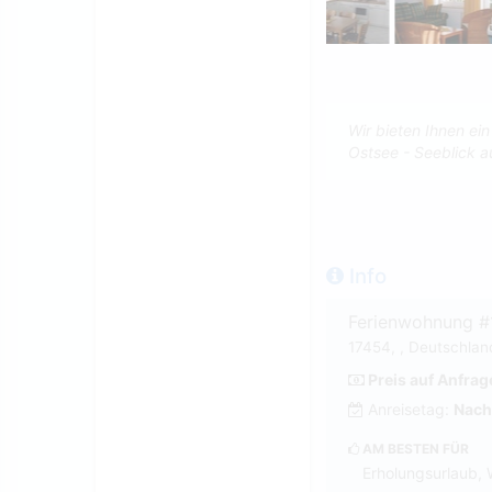
Wir bieten Ihnen ei
Ostsee - Seeblick a
Info
Ferienwohnung #
17454, , Deutschlan
Preis auf Anfrag
Anreisetag:
Nach
AM BESTEN FÜR
Erholungsurlaub, 