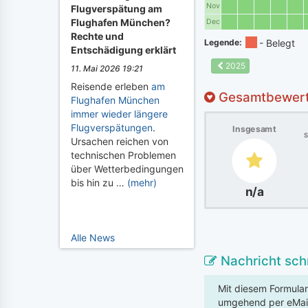
Nov
Flugverspätung am
Flughafen München?
Dec
Rechte und
Legende:
Entschädigung erklärt
2025
11. Mai 2026 19:21
Reisende erleben
am
Gesamtbewer
Flughafen München
immer wieder längere
Flugverspätungen
.
Insgesamt
S
Ursachen reichen von
technischen Problemen
über Wetterbedingungen
bis hin zu …
(mehr)
n/a
Alle News
Nachricht sch
Mit diesem Formular
umgehend per eMai