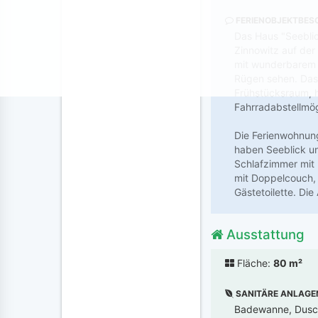
FERIENOBJEKTBES
Das Haus "Seeblick
Zinnowitz auf de
mit wunderbarem B
Rügen sehen. Das 
Frühstücksraum, h
Fahrradabstellmö
Die Ferienwohnung
haben Seeblick un
Schlafzimmer mit
mit Doppelcouch, 
Gästetoilette. Die
Ausstattung
Fläche:
80 m²
SANITÄRE ANLAGE
Badewanne, Dusch