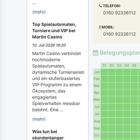
…
TELEFON:
(mehr)
0160 92336112
Top Spielautomaten,
MOBIL:
Turniere und VIP bei
0160 92336112
Martin Casino
10. Juli 2026 18:20
Belegungspla
Martin Casino verbindet
hochmoderne
Spielautomaten,
01
02
03
04
05
dynamische Turnierserien
Jan
und ein stufenbasiertes
Feb
VIP-Programm zu einem
Mar
Ökosystem, das
Apr
engagiertes
May
Spielverhalten messbar
Jun
belohnt. Eine …
Jul
(mehr)
Aug
Sep
Was tun bei
Oct
stundenlanger