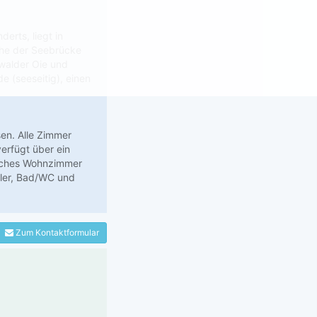
derts, liegt in
ahe der Seebrücke
swalder Oie und
 (seeseitig), einen
en. Alle Zimmer
erfügt über ein
liches Wohnzimmer
üler, Bad/WC und
Zum Kontaktformular