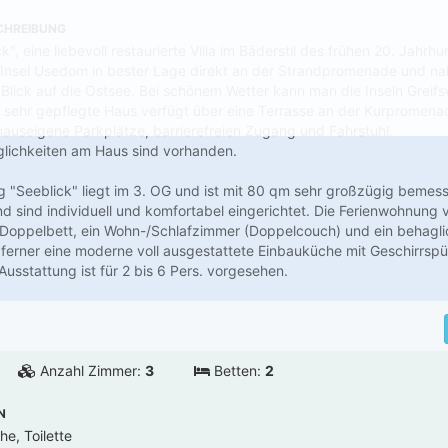
CHREIBUNG
", eine liebevoll restaurierte Villa im Bäderstil des frühen 20. Jahrhun
r Insel Usedom in bester Lage direkt an der Strandpromenade und n
lick auf die Ostsee. Bei schönem Wetter kann man die Inseln Greif
sehr gepflegte Haus verfügt über eine Terrasse an der Kurpromenade
auseigene Parkplätze, barrierefreien Zugang und Fahrstuhl.
glichkeiten am Haus sind vorhanden.
 "Seeblick" liegt im 3. OG und ist mit 80 qm sehr großzügig bemess
d sind individuell und komfortabel eingerichtet. Die Ferienwohnung v
 Doppelbett, ein Wohn-/Schlafzimmer (Doppelcouch) und ein behag
ferner eine moderne voll ausgestattete Einbauküche mit Geschirrsp
 Ausstattung ist für 2 bis 6 Pers. vorgesehen.
Anzahl Zimmer:
3
Betten:
2
N
e, Toilette