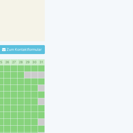
Zum Kontaktformular
25
26
27
28
29
30
31