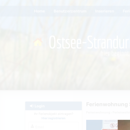
Home
Benutzerzentrum
Inserieren
Fer
Ferienwohnung 
Login
Ferienwohnung
Ferienwoh
Ihr Ferienobjekt eintragen?
Hier registrieren