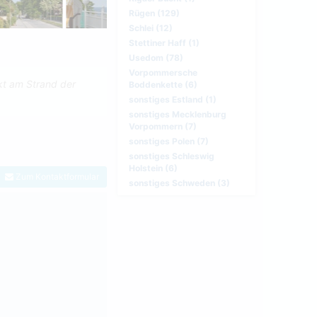
Rügen (129)
Schlei (12)
Stettiner Haff (1)
Usedom (78)
Vorpommersche
ekt am Strand der
Boddenkette (6)
sonstiges Estland (1)
sonstiges Mecklenburg
Vorpommern (7)
sonstiges Polen (7)
sonstiges Schleswig
Holstein (6)
Zum Kontaktformular
sonstiges Schweden (3)