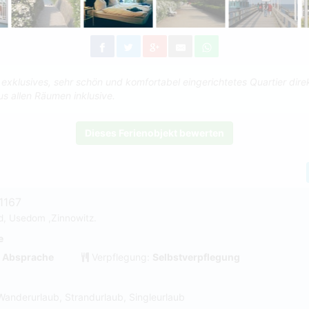
n exklusives, sehr schön und komfortabel eingerichtetes Quartier dir
us allen Räumen inklusive.
Dieses Ferienobjekt bewerten
1167
d, Usedom ,Zinnowitz.
e
 Absprache
Verpflegung:
Selbstverpflegung
Wanderurlaub, Strandurlaub, Singleurlaub