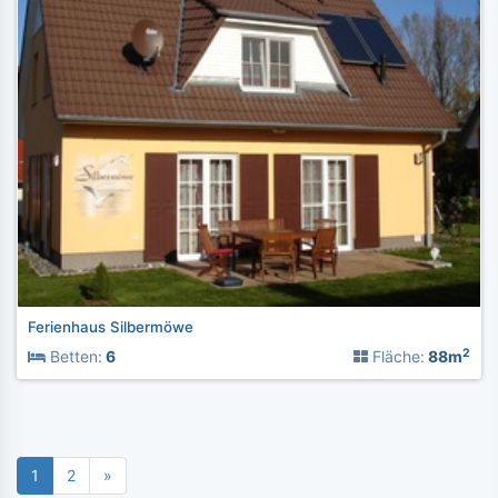
Ferienhaus Silbermöwe
2
Betten:
6
Fläche:
88m
1
2
»