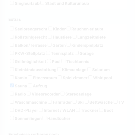
Singleurlaub
Stadt und Kultururlaub
Extras
Seniorengerecht
Kinder
Rauchen erlaubt
Rollstuhlgerecht
Haustiere
Langzeitmiete
Balkon/Terrasse
Garten
Kinderspielplatz
PKW-Stellplatz
Tennisplatz
Garage
Grillmöglichkeit
Pool
Tischtennis
Kleinkindausstattung
Klimaanlage
Solarium
Kamin
Fitnessraum
Spielzimmer
Whirlpool
Sauna
Aufzug
Radio
Videorecorder
Stereoanlage
Waschmaschine
Fahrräder
Ski
Bettwäsche
TV
DVD-Player
Internet / WLAN
Trockner
Boot
Sonnenliegen
Handtücher
Ergebnisse sortieren nach