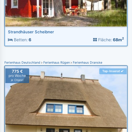
Strandhäuser Scheibner
2
Betten:
6
Fläche:
68m
Ferienhaus Deutschland
Ferienhaus Rügen
Ferienhaus Dranske
775 €
Top-Inserat
pro Woche
je Objekt