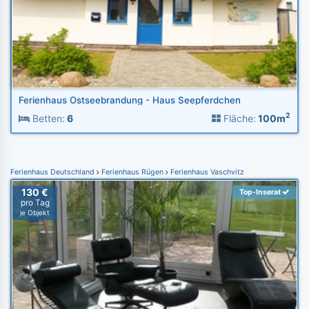
Ferienhaus Ostseebrandung - Haus Seepferdchen
2
Betten:
6
Fläche:
100m
Ferienhaus Deutschland
Ferienhaus Rügen
Ferienhaus Vaschvitz
130 €
Top-Inserat
pro Tag
je Objekt