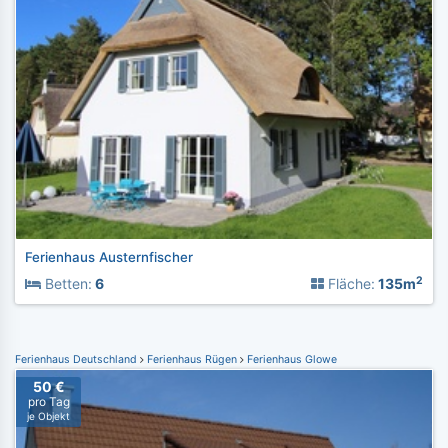
Ferienhaus Austernfischer
2
Betten:
6
Fläche:
135m
Ferienhaus Deutschland
Ferienhaus Rügen
Ferienhaus Glowe
50 €
pro Tag
je Objekt