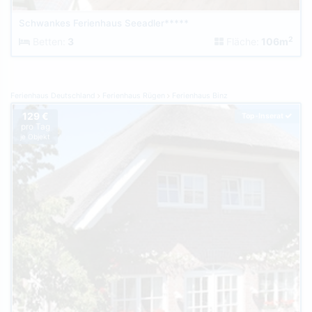
Schwankes Ferienhaus Seeadler*****
2
Betten:
3
Fläche:
106m
Ferienhaus Deutschland
Ferienhaus Rügen
Ferienhaus Binz
129 €
Top-Inserat
pro Tag
je Objekt