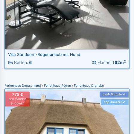
Villa Sanddorn-Rügenurlaub mit Hund
2
Betten:
6
Fläche:
162m
Ferienhaus Deutschland
Ferienhaus Rügen
Ferienhaus Dranske
775 €
Last-Minute
pro Woche
Top-Inserat
je Objekt