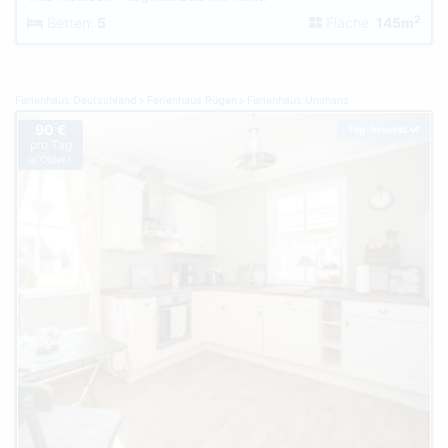
2
Betten:
5
Fläche:
145m
Ferienhaus Deutschland
Ferienhaus Rügen
Ferienhaus Ummanz
90 €
Top-Inserat
pro Tag
je Objekt