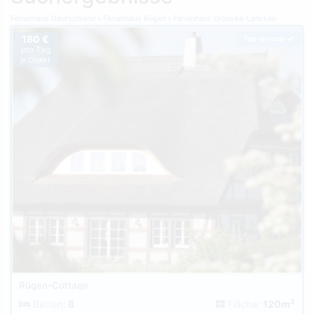
Ferienhaus Deutschland
Ferienhaus Rügen
Ferienhaus Dranske-Lancken
180 €
Top-Inserat
pro Tag
je Objekt
Rügen-Cottage
2
Betten:
8
Fläche:
120m