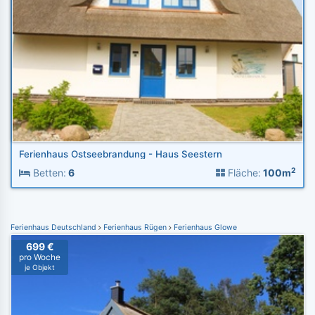
Ferienhaus Ostseebrandung - Haus Seestern
2
Betten:
6
Fläche:
100m
Ferienhaus Deutschland
Ferienhaus Rügen
Ferienhaus Glowe
699 €
pro Woche
je Objekt