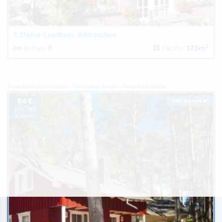
5 Sterne-Landhaus Wildröschen
2
Betten:
6
Fläche:
125m
Ferienhaus Deutschland
Ferienhaus Rügen
Ferienhaus Baabe
64 €
Top-Inserat
pro Tag
je Objekt