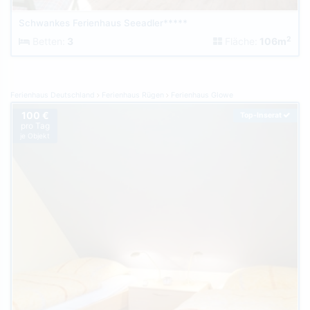
Schwankes Ferienhaus Seeadler*****
2
Betten:
3
Fläche:
106m
Ferienhaus Deutschland
Ferienhaus Rügen
Ferienhaus Glowe
100 €
Top-Inserat
pro Tag
je Objekt