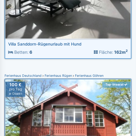
Villa Sanddorn-Rügenurlaub mit Hund
2
Betten:
6
Fläche:
162m
Ferienhaus Deutschland
Ferienhaus Rügen
Ferienhaus Göhren
100 €
Top-Inserat
pro Tag
je Objekt