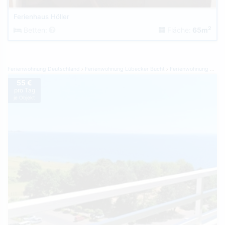
Ferienhaus Höller
2
Betten:
Fläche:
65m
Ferienwohnung Deutschland
Ferienwohnung Lübecker Bucht
Ferienwohnung Sierksdorf
55 €
pro Tag
je Objekt