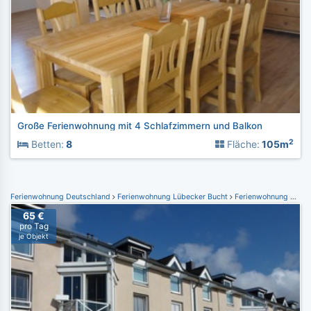
Große Ferienwohnung mit 4 Schlafzimmern und Balkon
2
Betten:
8
Fläche:
105m
Ferienwohnung Deutschland
Ferienwohnung Lübecker Bucht
Ferienwohnung Grömitz
65 €
pro Tag
je Objekt