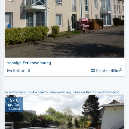
sonnige Ferienwohnung
2
Betten:
4
Fläche:
40m
Ferienwohnung Deutschland
Ferienwohnung Lübecker Bucht
Ferienwohnung Dahme
57 €
pro Tag
je Objekt