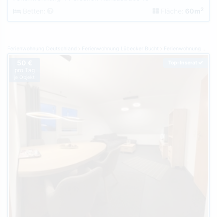
2
Betten:
Fläche:
60m
Ferienwohnung Deutschland
Ferienwohnung Lübecker Bucht
Ferienwohnung Grömitz
50 €
Top-Inserat
pro Tag
je Objekt