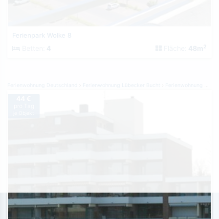
Ferienpark Wolke 8
2
Betten:
4
Fläche:
48m
Ferienwohnung Deutschland
Ferienwohnung Lübecker Bucht
Ferienwohnung Grömitz
44 €
pro Tag
je Objekt