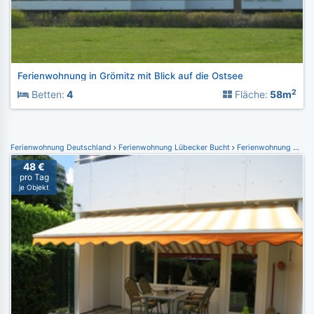
Ferienwohnung in Grömitz mit Blick auf die Ostsee
2
Betten:
4
Fläche:
58m
Ferienwohnung Deutschland
Ferienwohnung Lübecker Bucht
Ferienwohnung Grömitz
48 €
pro Tag
je Objekt