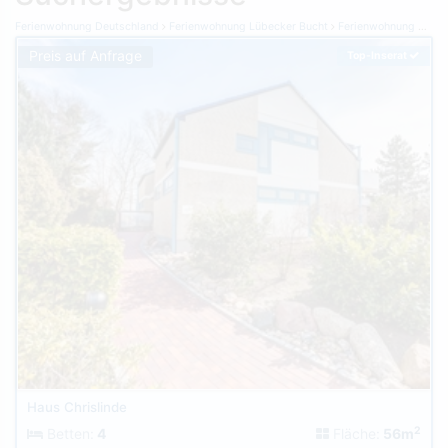
Ferienwohnung Deutschland
Ferienwohnung Lübecker Bucht
Ferienwohnung Grömitz
Preis auf Anfrage
Top-Inserat
Haus Chrislinde
2
Betten:
4
Fläche:
56m