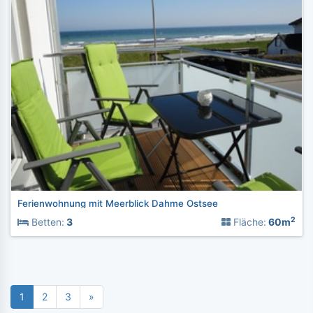
Ferienwohnung mit Meerblick Dahme Ostsee
2
Betten:
3
Fläche:
60m
1
2
3
»