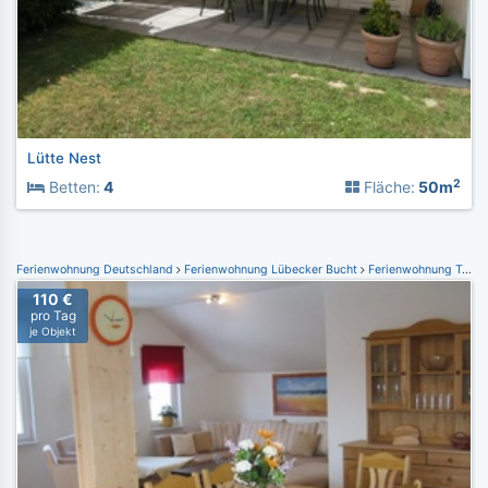
Lütte Nest
2
Betten:
4
Fläche:
50m
Ferienwohnung Deutschland
Ferienwohnung Lübecker Bucht
Ferienwohnung Travemünde
110 €
pro Tag
je Objekt