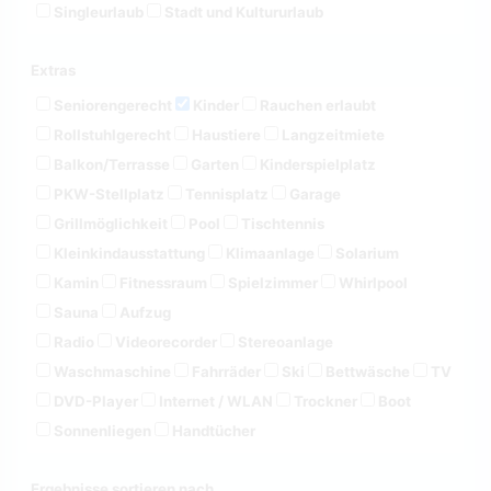
Singleurlaub
Stadt und Kultururlaub
Extras
Seniorengerecht
Kinder
Rauchen erlaubt
Rollstuhlgerecht
Haustiere
Langzeitmiete
Balkon/Terrasse
Garten
Kinderspielplatz
PKW-Stellplatz
Tennisplatz
Garage
Grillmöglichkeit
Pool
Tischtennis
Kleinkindausstattung
Klimaanlage
Solarium
Kamin
Fitnessraum
Spielzimmer
Whirlpool
Sauna
Aufzug
Radio
Videorecorder
Stereoanlage
Waschmaschine
Fahrräder
Ski
Bettwäsche
TV
DVD-Player
Internet / WLAN
Trockner
Boot
Sonnenliegen
Handtücher
Ergebnisse sortieren nach