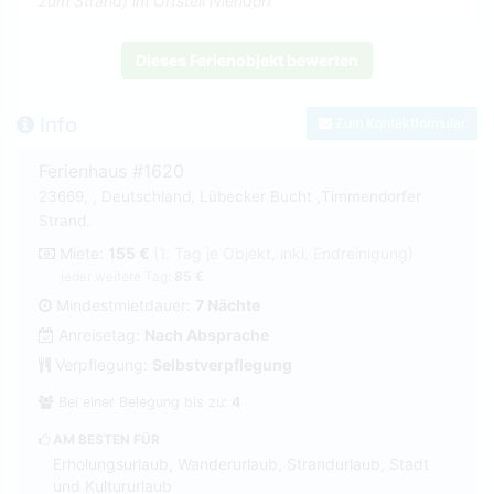
zum Strand) im Ortsteil Niendorf
Dieses Ferienobjekt bewerten
Info
Zum Kontaktformular
Ferienhaus #1620
23669, , Deutschland, Lübecker Bucht ,Timmendorfer
Strand.
Miete:
155 €
(1. Tag je Objekt, inkl. Endreinigung)
jeder weitere Tag:
85 €
Mindestmietdauer:
7 Nächte
Anreisetag:
Nach Absprache
Verpflegung:
Selbstverpflegung
Bei einer Belegung bis zu:
4
AM BESTEN FÜR
Erholungsurlaub, Wanderurlaub, Strandurlaub, Stadt
und Kultururlaub