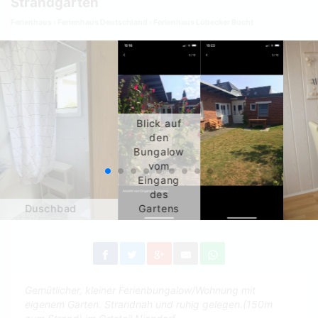
Strandgarten
Ferienhaus
Ferienhaus Deutschland
Ferienhaus Lübecker Bucht
Blick auf
den
Bungalow
vom
Eingang
des
Duschbad
Gartens
Gemütlicher, kleiner Ferienbungalow/Wohnung mit
eigenem Garten. Strandnah und ruhig gelegen.(150m