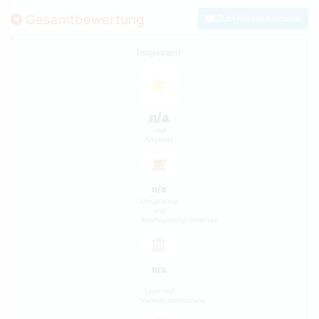
Gesamtbewertung
Zum Kontaktformular
Insgesamt
n/a
Service
und
Angebot
n/a
Umgebung
und
Ausflugsmöglichkeiten
n/a
Lage und
Verkehrsanbindung