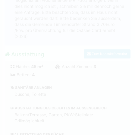
möglichst am Wochenende (FR. -So.) erfolgen. Wenn
dies nicht möglich ist , schreiben Sie mir dennoch gerne
eine Anfrage. Bitte beachten Sie, dass im Haus nicht
geraucht werden darf. Bitte bedenken Sie ausserdem,
dass die Gemeinde Timmendorfer Strand 3,70Euro
/Erw. pro Übernachtung für die Ostsee Card erhebt.
(2026)
Ausstattung
Zum Kontaktformular
Fläche:
45 m²
Anzahl Zimmer:
3
Betten:
4
SANITÄRE ANLAGEN
Dusche, Toilette
AUSSTATTUNG DES OBJEKTES IM AUSSENBEREICH
Balkon/Terrasse, Garten, PKW-Stellplatz,
Grillmöglichkeit
AUSSTATTUNG DER KÜCHE