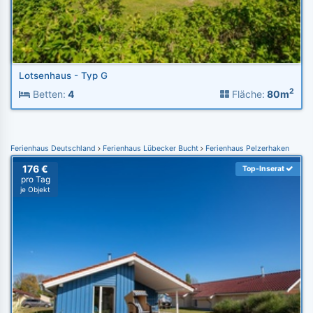
Lotsenhaus - Typ G
2
Betten:
4
Fläche:
80m
Ferienhaus Deutschland
Ferienhaus Lübecker Bucht
Ferienhaus Pelzerhaken
176 €
Top-Inserat
pro Tag
je Objekt