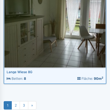
Lange Wiese 8G
2
Betten:
8
Fläche:
90m
1
2
3
»