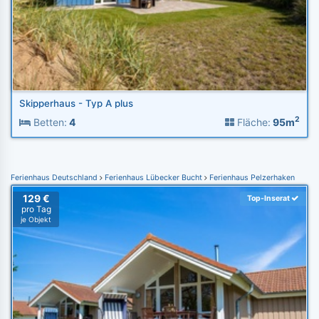
Skipperhaus - Typ A plus
2
Betten:
4
Fläche:
95m
Ferienhaus Deutschland
Ferienhaus Lübecker Bucht
Ferienhaus Pelzerhaken
129 €
Top-Inserat
pro Tag
je Objekt