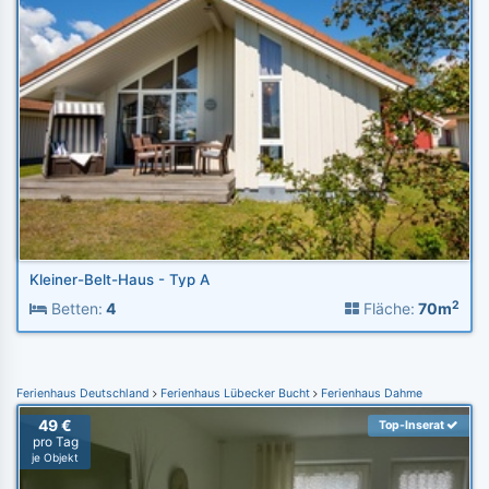
Kleiner-Belt-Haus - Typ A
2
Betten:
4
Fläche:
70m
Ferienhaus Deutschland
Ferienhaus Lübecker Bucht
Ferienhaus Dahme
49 €
Top-Inserat
pro Tag
je Objekt