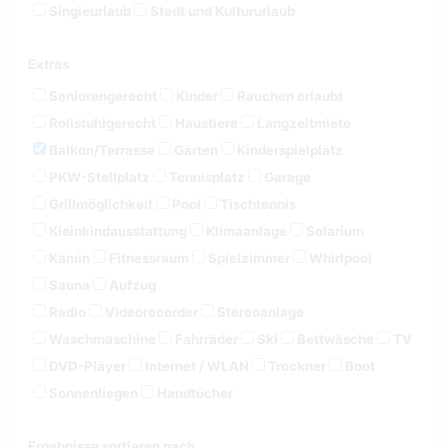
Singleurlaub
Stadt und Kultururlaub
Extras
Seniorengerecht
Kinder
Rauchen erlaubt
Rollstuhlgerecht
Haustiere
Langzeitmiete
Balkon/Terrasse
Garten
Kinderspielplatz
PKW-Stellplatz
Tennisplatz
Garage
Grillmöglichkeit
Pool
Tischtennis
Kleinkindausstattung
Klimaanlage
Solarium
Kamin
Fitnessraum
Spielzimmer
Whirlpool
Sauna
Aufzug
Radio
Videorecorder
Stereoanlage
Waschmaschine
Fahrräder
Ski
Bettwäsche
TV
DVD-Player
Internet / WLAN
Trockner
Boot
Sonnenliegen
Handtücher
Ergebnisse sortieren nach