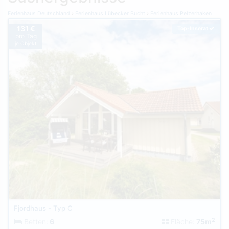
Ferienhaus Deutschland
Ferienhaus Lübecker Bucht
Ferienhaus Pelzerhaken
131 €
Top-Inserat
pro Tag
je Objekt
Fjordhaus - Typ C
2
Betten:
6
Fläche:
75m