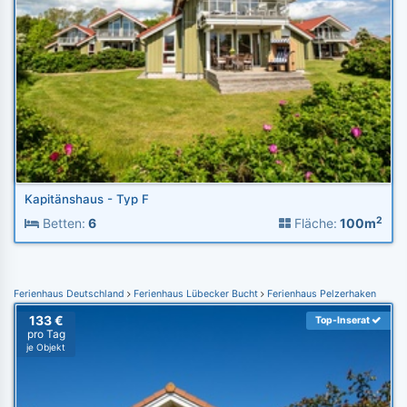
Kapitänshaus - Typ F
2
Betten:
6
Fläche:
100m
Ferienhaus Deutschland
Ferienhaus Lübecker Bucht
Ferienhaus Pelzerhaken
133 €
Top-Inserat
pro Tag
je Objekt