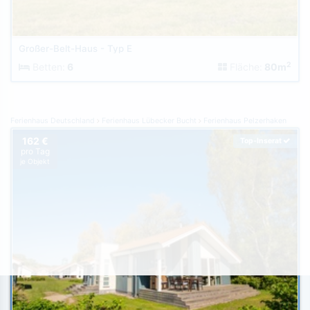
Großer-Belt-Haus - Typ E
2
Betten:
6
Fläche:
80m
Ferienhaus Deutschland
Ferienhaus Lübecker Bucht
Ferienhaus Pelzerhaken
162 €
Top-Inserat
pro Tag
je Objekt