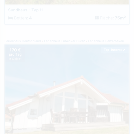
Sundhaus - Typ H
2
Betten:
4
Fläche:
75m
Ferienhaus Deutschland
Ferienhaus Lübecker Bucht
Ferienhaus Pelzerhaken
170 €
Top-Inserat
pro Tag
je Objekt