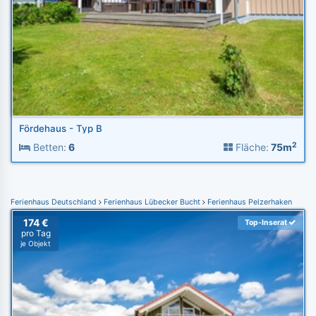
Fördehaus - Typ B
2
Betten:
6
Fläche:
75m
Ferienhaus Deutschland
Ferienhaus Lübecker Bucht
Ferienhaus Pelzerhaken
174 €
Top-Inserat
pro Tag
je Objekt