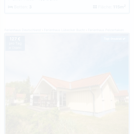
2
Betten:
3
Fläche:
115m
Ferienhaus Deutschland
Ferienhaus Lübecker Bucht
Ferienhaus Pelzerhaken
127 €
Top-Inserat
pro Tag
je Objekt