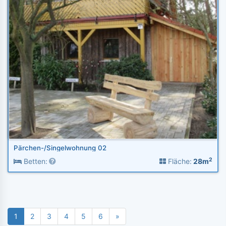
Pärchen-/Singelwohnung 02
2
Betten:
Fläche:
28m
1
2
3
4
5
6
»