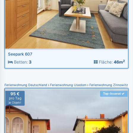
Seepark 607
2
Betten:
3
Fläche:
46m
Ferienwohnung Deutschland
Ferienwohnung Usedom
Ferienwohnung Zinnowitz
95 €
Top-Inserat
pro Tag
je Objekt