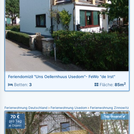
Feriendomizil "Uns Oellernhuus Usedom"- FeWo "de Irst"
2
Betten:
3
Fläche:
85m
Ferienwohnung Deutschland
Ferienwohnung Usedom
Ferienwohnung Zinnowitz
70 €
Top-Inserat
pro Tag
je Objekt