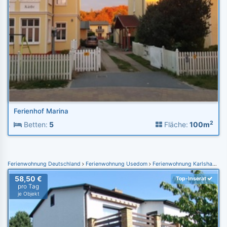
Ferienhof Marina
2
Betten:
5
Fläche:
100m
Ferienwohnung Deutschland
Ferienwohnung Usedom
Ferienwohnung Karlshagen
58,50 €
Top-Inserat
pro Tag
je Objekt