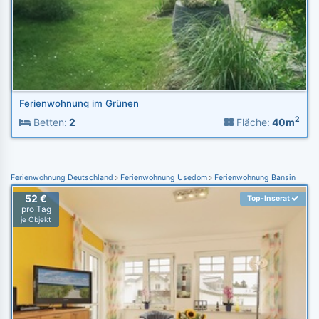
Ferienwohnung im Grünen
2
Betten:
2
Fläche:
40m
Ferienwohnung Deutschland
Ferienwohnung Usedom
Ferienwohnung Bansin
52 €
Top-Inserat
pro Tag
je Objekt