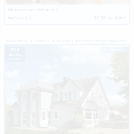
Haus Miramar Wohnung 3
2
Betten:
2
Fläche:
42m
Ferienwohnung Deutschland
Ferienwohnung Usedom
Ferienwohnung Koserow
59 €
Top-Inserat
pro Tag
je Objekt