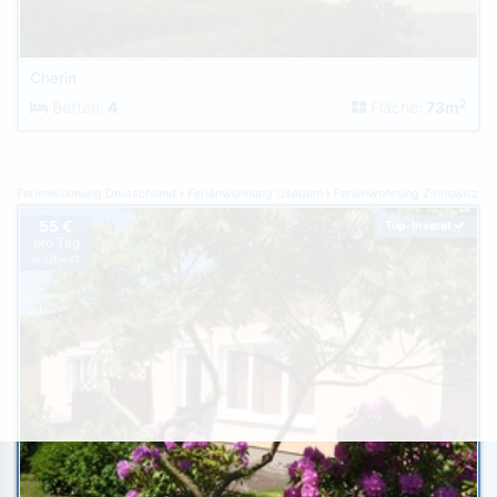
Cherin
2
Betten:
4
Fläche:
73m
Ferienwohnung Deutschland
Ferienwohnung Usedom
Ferienwohnung Zinnowitz
55 €
Top-Inserat
pro Tag
je Objekt