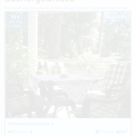
Ferienwohnung Deutschland
Ferienwohnung Usedom
Ferienwohnung Heringsdorf
70 €
Top-Inserat
pro Tag
je Objekt
Ferienwohnung Darja 3
2
Betten:
4
Fläche:
60m