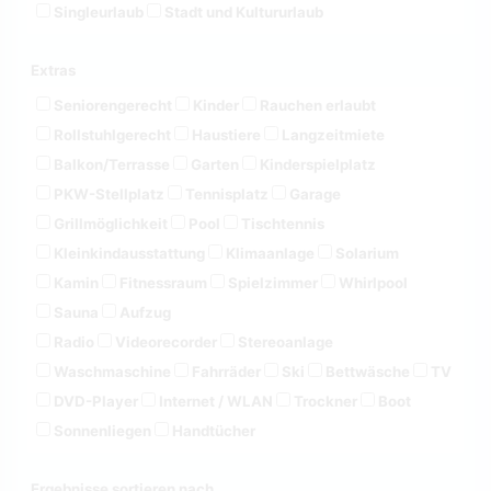
Singleurlaub
Stadt und Kultururlaub
Extras
Seniorengerecht
Kinder
Rauchen erlaubt
Rollstuhlgerecht
Haustiere
Langzeitmiete
Balkon/Terrasse
Garten
Kinderspielplatz
PKW-Stellplatz
Tennisplatz
Garage
Grillmöglichkeit
Pool
Tischtennis
Kleinkindausstattung
Klimaanlage
Solarium
Kamin
Fitnessraum
Spielzimmer
Whirlpool
Sauna
Aufzug
Radio
Videorecorder
Stereoanlage
Waschmaschine
Fahrräder
Ski
Bettwäsche
TV
DVD-Player
Internet / WLAN
Trockner
Boot
Sonnenliegen
Handtücher
Ergebnisse sortieren nach