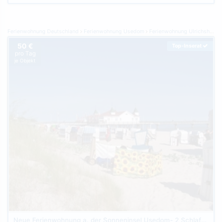
Ferienwohnung Deutschland
Ferienwohnung Usedom
Ferienwohnung Ulrichshorst
50 €
Top-Inserat
pro Tag
je Objekt
Neue Ferienwohnung a. der Sonneninsel Usedom- 2 Schlafzimmer