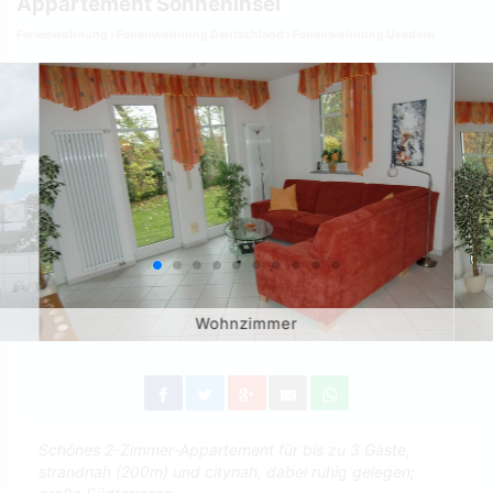
Appartement Sonneninsel
Ferienwohnung
Ferienwohnung Deutschland
Ferienwohnung Usedom
Wohnzimmer
Schönes 2-Zimmer-Appartement für bis zu 3 Gäste,
strandnah (200m) und citynah, dabei ruhig gelegen;