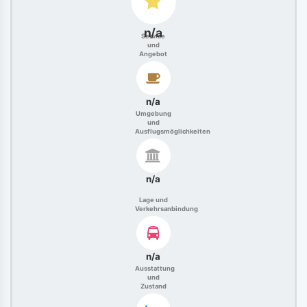
n/a
Service
und
Angebot
n/a
Umgebung
und
Ausflugsmöglichkeiten
n/a
Lage und
Verkehrsanbindung
n/a
Ausstattung
und
Zustand