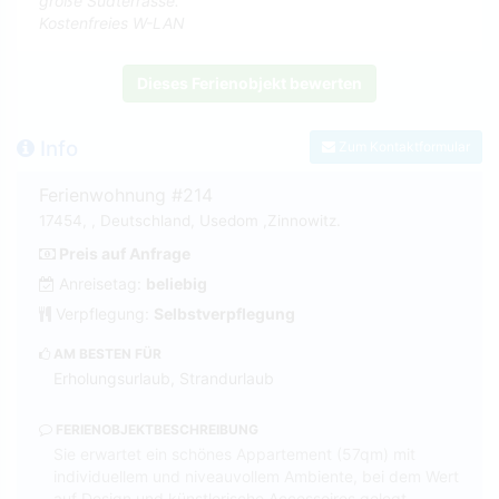
große Südterrasse.
Kostenfreies W-LAN
Dieses Ferienobjekt bewerten
Info
Zum Kontaktformular
Ferienwohnung #214
17454, , Deutschland, Usedom ,Zinnowitz.
Preis auf Anfrage
Anreisetag:
beliebig
Verpflegung:
Selbstverpflegung
AM BESTEN FÜR
Erholungsurlaub, Strandurlaub
FERIENOBJEKTBESCHREIBUNG
Sie erwartet ein schönes Appartement (57qm) mit
individuellem und niveauvollem Ambiente, bei dem Wert
auf Design und künstlerische Accessoires gelegt