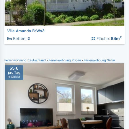
Villa Amanda FeWo3
2
Betten:
2
Fläche:
54m
Ferienwohnung Deutschland
Ferienwohnung Rügen
Ferienwohnung Sellin
55 €
pro Tag
je Objekt