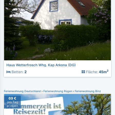
Haus Wetterfrosch Whg. Kap Arkona (DG)
2
Betten:
2
Fläche:
45m
Ferienwohnung Deutschland
Ferienwohnung Rügen
Ferienwohnung Binz
69 €
pro Tag
je Objekt