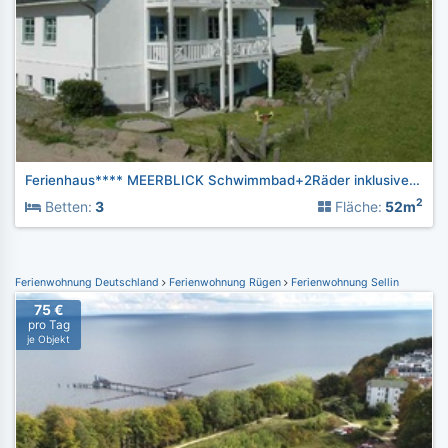
Ferienhaus**** MEERBLICK Schwimmbad+2Räder inklusive Sauna
2
Betten:
3
Fläche:
52m
Ferienwohnung Deutschland
Ferienwohnung Rügen
Ferienwohnung Sellin
75 €
pro Tag
je Objekt