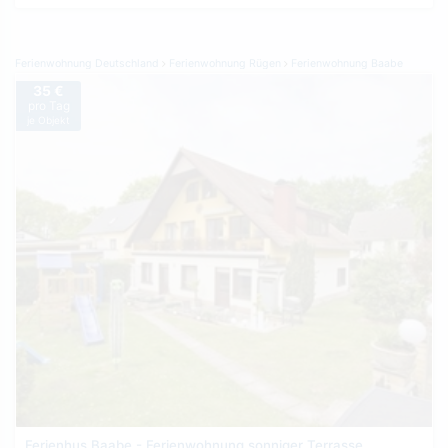
Ferienwohnung Deutschland
Ferienwohnung Rügen
Ferienwohnung Baabe
35 €
pro Tag
je Objekt
Ferienhus Baabe - Ferienwohnung sonniger Terrasse