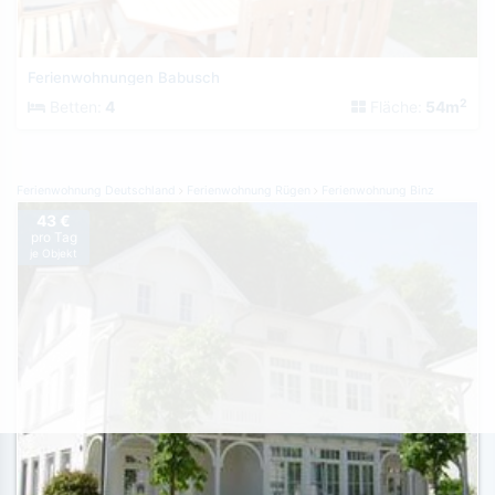
Ferienwohnungen Babusch
2
Betten:
4
Fläche:
54m
Ferienwohnung Deutschland
Ferienwohnung Rügen
Ferienwohnung Binz
43 €
pro Tag
je Objekt