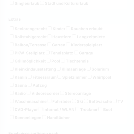
Singleurlaub
Stadt und Kultururlaub
Extras
Seniorengerecht
Kinder
Rauchen erlaubt
Rollstuhlgerecht
Haustiere
Langzeitmiete
Balkon/Terrasse
Garten
Kinderspielplatz
PKW-Stellplatz
Tennisplatz
Garage
Grillmöglichkeit
Pool
Tischtennis
Kleinkindausstattung
Klimaanlage
Solarium
Kamin
Fitnessraum
Spielzimmer
Whirlpool
Sauna
Aufzug
Radio
Videorecorder
Stereoanlage
Waschmaschine
Fahrräder
Ski
Bettwäsche
TV
DVD-Player
Internet / WLAN
Trockner
Boot
Sonnenliegen
Handtücher
Ergebnisse sortieren nach