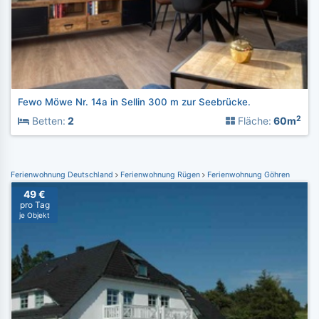
Fewo Möwe Nr. 14a in Sellin 300 m zur Seebrücke.
2
Betten:
2
Fläche:
60m
Ferienwohnung Deutschland
Ferienwohnung Rügen
Ferienwohnung Göhren
49 €
pro Tag
je Objekt