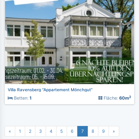
Villa Ravensberg "Appartement Mönchgut"
2
Betten:
1
Fläche:
60m
«
1
2
3
4
5
6
7
8
9
»