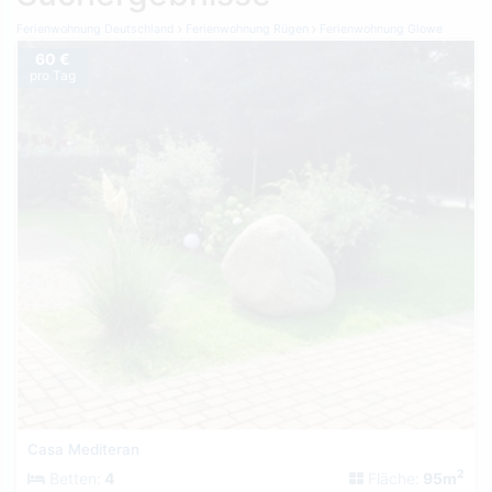
Ferienwohnung Deutschland
Ferienwohnung Rügen
Ferienwohnung Glowe
60 €
pro Tag
Casa Mediteran
2
Betten:
4
Fläche:
95m