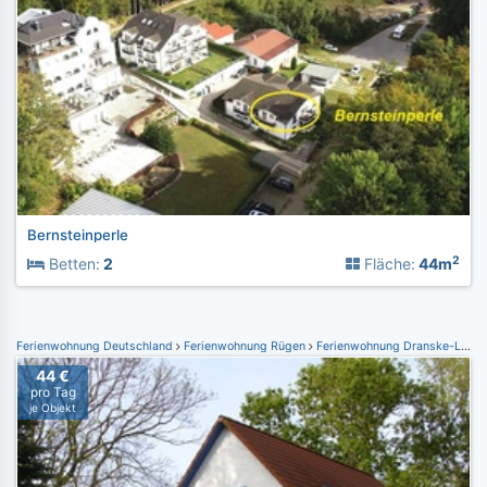
Bernsteinperle
2
Betten:
2
Fläche:
44m
Ferienwohnung Deutschland
Ferienwohnung Rügen
Ferienwohnung Dranske-Lancken
44 €
pro Tag
je Objekt