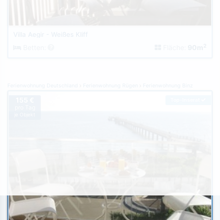
Villa Aegir - Weißes Kliff
2
Betten:
Fläche:
90m
Ferienwohnung Deutschland
Ferienwohnung Rügen
Ferienwohnung Binz
155 €
Top-Inserat
pro Tag
je Objekt