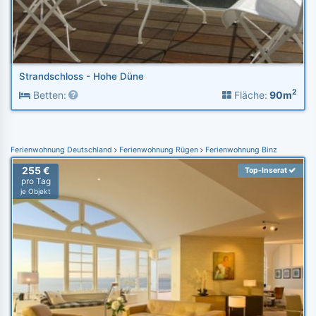
Strandschloss - Hohe Düne
2
Betten:
Fläche:
90m
Ferienwohnung Deutschland
Ferienwohnung Rügen
Ferienwohnung Binz
255 €
Top-Inserat
pro Tag
je Objekt