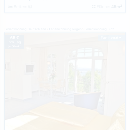
2
Betten:
Fläche:
45m
Ferienwohnung Deutschland
Ferienwohnung Rügen
Ferienwohnung Binz
65 €
Top-Inserat
pro Tag
je Objekt