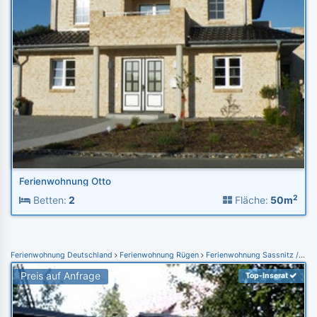
Ferienwohnung Otto
2
Betten:
2
Fläche:
50m
Ferienwohnung Deutschland
Ferienwohnung Rügen
Ferienwohnung Sassnitz / Mukran
Preis auf Anfrage
Top-Inserat