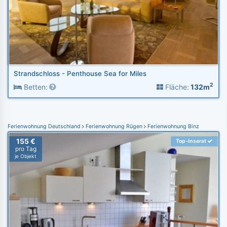
Strandschloss - Penthouse Sea for Miles
2
Betten:
Fläche:
132m
Ferienwohnung Deutschland
Ferienwohnung Rügen
Ferienwohnung Binz
155 €
Top-Inserat
pro Tag
je Objekt