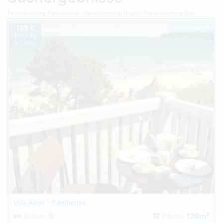
Ferienwohnung Deutschland
Ferienwohnung Rügen
Ferienwohnung Binz
155 €
Top-Inserat
pro Tag
je Objekt
Villa Aegir - Penthouse
2
Betten:
Fläche:
120m