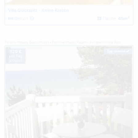
Villa Glückspilz - Kleine Krabbe
2
Betten:
Fläche:
45m
Ferienwohnung Deutschland
Ferienwohnung Rügen
Ferienwohnung Binz
129 €
Top-Inserat
pro Tag
je Objekt