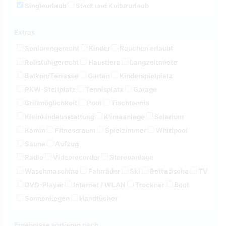
Singleurlaub
Stadt und Kultururlaub
Extras
Seniorengerecht
Kinder
Rauchen erlaubt
Rollstuhlgerecht
Haustiere
Langzeitmiete
Balkon/Terrasse
Garten
Kinderspielplatz
PKW-Stellplatz
Tennisplatz
Garage
Grillmöglichkeit
Pool
Tischtennis
Kleinkindausstattung
Klimaanlage
Solarium
Kamin
Fitnessraum
Spielzimmer
Whirlpool
Sauna
Aufzug
Radio
Videorecorder
Stereoanlage
Waschmaschine
Fahrräder
Ski
Bettwäsche
TV
DVD-Player
Internet / WLAN
Trockner
Boot
Sonnenliegen
Handtücher
Ergebnisse sortieren nach