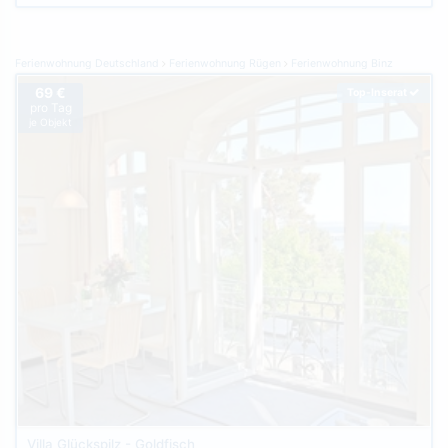
Ferienwohnung Deutschland
Ferienwohnung Rügen
Ferienwohnung Binz
69 €
Top-Inserat
pro Tag
je Objekt
Villa Glückspilz - Goldfisch