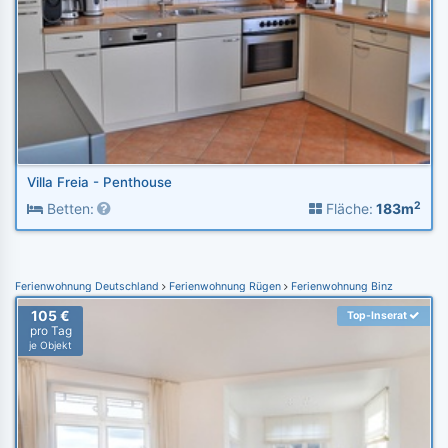
Villa Freia - Penthouse
2
Betten:
Fläche:
183m
Ferienwohnung Deutschland
Ferienwohnung Rügen
Ferienwohnung Binz
105 €
Top-Inserat
pro Tag
je Objekt