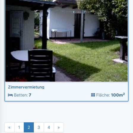
Zimmervermietung
2
Betten:
7
Fläche:
100m
«
1
2
3
4
»