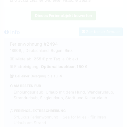
und Schlafzimmer und eine finnische Sauna
Dieses Ferienobjekt bewerten
Info
Zum Kontaktformular
Ferienwohnung #2494
18609, , Deutschland, Rügen ,Binz.
Miete ab:
255 €
pro Tag je Objekt
Endreinigung:
Optional buchbar, 150 €
Bei einer Belegung bis zu:
4
AM BESTEN FÜR
Erholungsurlaub, Urlaub mit dem Hund, Wanderurlaub,
Strandurlaub, Singleurlaub, Stadt und Kultururlaub
FERIENOBJEKTBESCHREIBUNG
5*Luxus Ferienwohnung – Sea for Miles - für Ihren
Urlaub am Strand