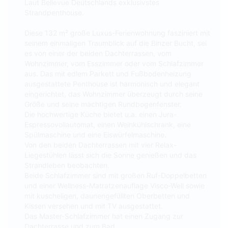
Laut Bellevue Deutschlands exklusivstes
Strandpenthouse.
Diese 132 m² große Luxus-Ferienwohnung fasziniert mit
seinem einmaligen Traumblick auf die Binzer Bucht, sei
es von einer der beiden Dachterrassen, vom
Wohnzimmer, vom Esszimmer oder vom Schlafzimmer
aus. Das mit edlem Parkett und Fußbodenheizung
ausgestattete Penthouse ist harmonisch und elegant
eingerichtet, das Wohnzimmer überzeugt durch seine
Größe und seine mächtigen Rundbogenfenster.
Die hochwertige Küche bietet u.a. einen Jura-
Espressovollautomat, einen Weinkühlschrank, eine
Spülmaschine und eine Eiswürfelmaschine.
Von den beiden Dachterrassen mit vier Relax-
Liegestühlen lässt sich die Sonne genießen und das
Strandleben beobachten.
Beide Schlafzimmer sind mit großen Ruf-Doppelbetten
und einer Wellness-Matratzenauflage Visco-Well sowie
mit kuscheligen, daunengefüllten Oberbetten und
Kissen versehen und mit TV ausgestattet.
Das Master-Schlafzimmer hat einen Zugang zur
Dachterrasse und zum Bad.