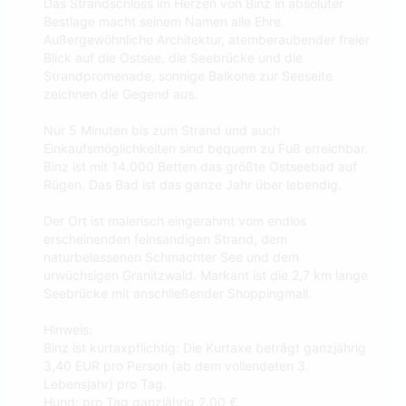
Das Strandschloss im Herzen von Binz in absoluter
Bestlage macht seinem Namen alle Ehre.
Außergewöhnliche Architektur, atemberaubender freier
Blick auf die Ostsee, die Seebrücke und die
Strandpromenade, sonnige Balkone zur Seeseite
zeichnen die Gegend aus.
Nur 5 Minuten bis zum Strand und auch
Einkaufsmöglichkeiten sind bequem zu Fuß erreichbar.
Binz ist mit 14.000 Betten das größte Ostseebad auf
Rügen. Das Bad ist das ganze Jahr über lebendig.
Der Ort ist malerisch eingerahmt vom endlos
erscheinenden feinsandigen Strand, dem
naturbelassenen Schmachter See und dem
urwüchsigen Granitzwald. Markant ist die 2,7 km lange
Seebrücke mit anschließender Shoppingmall.
Hinweis:
Binz ist kurtaxpflichtig: Die Kurtaxe beträgt ganzjährig
3,40 EUR pro Person (ab dem vollendeten 3.
Lebensjahr) pro Tag.
Hund: pro Tag ganzjährig 2,00 €.