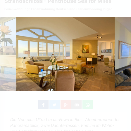
Strandschloss - Penthouse Sea for Miles
Ferienwohnung
Ferienwohnung Deutschland
Ferienwohnung Rügen
Die Non plus Ultra Luxus-Fewo in Binz. Atemberaubender
Panoramablick, zwei Dachterrassen, Kamine im Wohn-