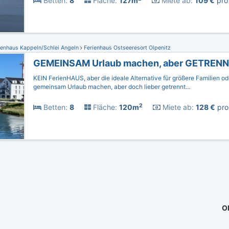
Betten:
8
Fläche:
127m
Miete ab:
109 €
pro 
ienhaus Kappeln/Schlei Angeln
Ferienhaus Ostseeresort Olpenitz
GEMEINSAM Urlaub machen, aber GETREN
KEIN FerienHAUS, aber die ideale Alternative für größere Familien o
gemeinsam Urlaub machen, aber doch lieber getrennt…
2
Betten:
8
Fläche:
120m
Miete ab:
128 €
pro
Ob