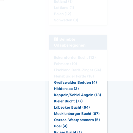
Estland (1)
Lettland (1)
Polen (12)
Schweden (3)
Beliebte
Urlaubsregionen
Eckernförder Bucht (12)
Fehmarn (10)
Fischland Darß-Zingst (74)
Flensburger Förde (18)
Greifswalder Bodden (4)
Hiddensee (3)
Kappeln/Schlei Angeln (13)
Kieler Bucht (77)
Lübecker Bucht (64)
Mecklenburger Bucht (67)
Ostsee-Westpommern (5)
Poel (4)
Rigaer Bucht (1)