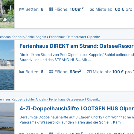
2
Betten:
6
Fläche:
100m
Miete ab:
60 €
pro 
ienhaus Kappeln/Schlei Angeln
Ferienhaus Ostseeresort Olpenitz
Ferienhaus DIREKT am Strand: OstseeResort
Direkt (!) am Strand von Port Olpenitz bei Kappeln/ Schlei befinden 
Strandvillen und das STRAND HUS... Mit …
2
Betten:
6
Fläche:
93m
Miete ab:
109 €
pro 
ienhaus Kappeln/Schlei Angeln
Ferienhaus Ostseeresort Olpenitz
4-Zi-Doppelhaushälfte LOOTSEN HUS Olpen
Geräumige Doppelhaushälfte auf 3 Etagen und 127 qm Wohnfläche m
Panorama-/ Wasserblick auf den Hafen und die Schlei... Kami…
2