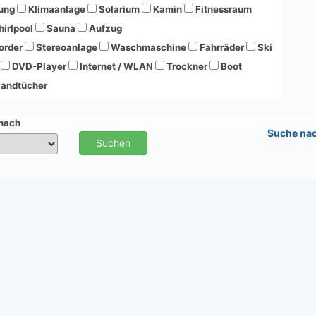
ung
Klimaanlage
Solarium
Kamin
Fitnessraum
irlpool
Sauna
Aufzug
order
Stereoanlage
Waschmaschine
Fahrräder
Ski
DVD-Player
Internet / WLAN
Trockner
Boot
andtücher
 nach
Suche na
Suchen