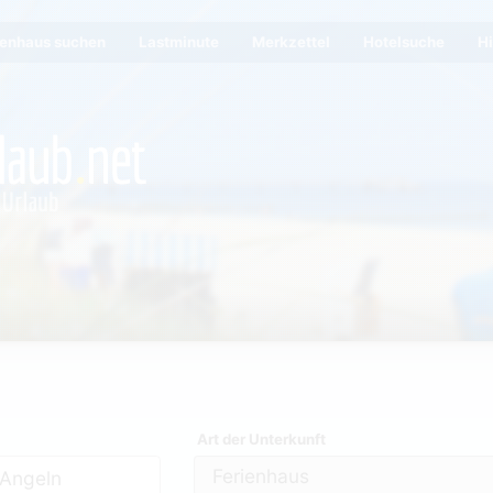
ienhaus suchen
Lastminute
Merkzettel
Hotelsuche
Hi
Art der Unterkunft