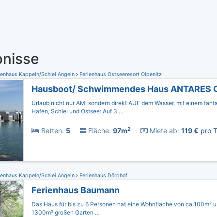
nisse
ienhaus Kappeln/Schlei Angeln
Ferienhaus Ostseeresort Olpenitz
Hausboot/ Schwimmendes Haus ANTARES 
Urlaub nicht nur AM, sondern direkt AUF dem Wasser, mit einem fanta
Hafen, Schlei und Ostsee: Auf 3 …
2
Betten:
5
Fläche:
97m
Miete ab:
119 €
pro T
ienhaus Kappeln/Schlei Angeln
Ferienhaus Dörphof
Ferienhaus Baumann
Das Haus für bis zu 6 Personen hat eine Wohnfläche von ca 100m² u
1300m² großen Garten …