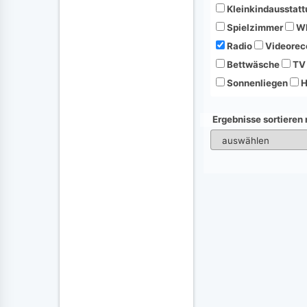
Kleinkindausstatt
Spielzimmer
Wh
Radio
Videorec
Bettwäsche
TV
Sonnenliegen
H
Ergebnisse sortieren