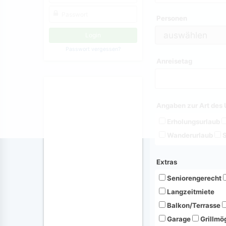
Personen
Passwort vergessen?
Anreisetag
Angaben zur Art des 
Erholungsurlaub
Wanderurlaub
S
Extras
Seniorengerecht
Langzeitmiete
Balkon/Terrasse
Garage
Grillmög