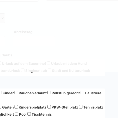
Abreisetag
Urlaubs
Urlaub auf dem Bauernhof
Urlaub mit dem Hund
trandurlaub
Singleurlaub
Stadt und Kultururlaub
Kinder
Rauchen erlaubt
Rollstuhlgerecht
Haustiere
Garten
Kinderspielplatz
PKW-Stellplatz
Tennisplatz
lichkeit
Pool
Tischtennis