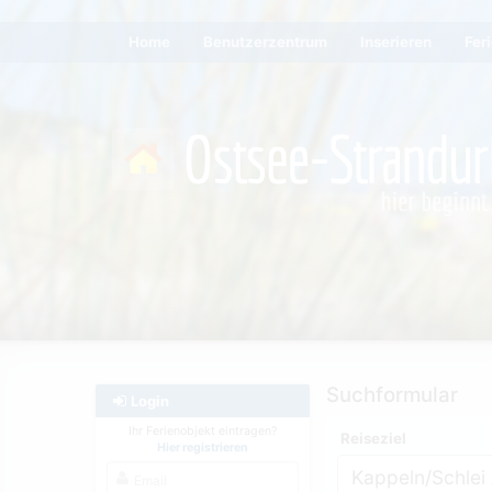
Home
Benutzerzentrum
Inserieren
Fer
Suchformular
Login
Ihr Ferienobjekt eintragen?
Reiseziel
Hier registrieren