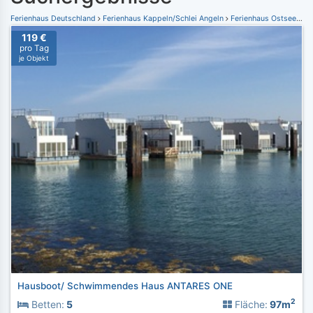
Ferienhaus Deutschland
Ferienhaus Kappeln/Schlei Angeln
Ferienhaus Ostseeresort Olpenitz
119 €
pro Tag
je Objekt
Hausboot/ Schwimmendes Haus ANTARES ONE
2
Betten:
5
Fläche:
97m