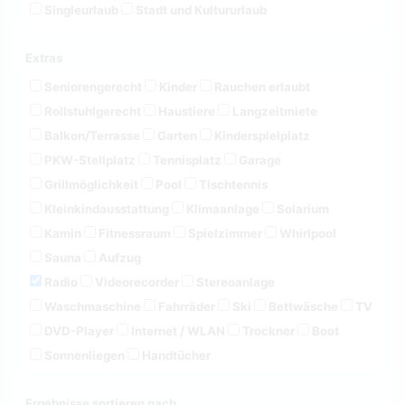
Singleurlaub
Stadt und Kultururlaub
Extras
Seniorengerecht
Kinder
Rauchen erlaubt
Rollstuhlgerecht
Haustiere
Langzeitmiete
Balkon/Terrasse
Garten
Kinderspielplatz
PKW-Stellplatz
Tennisplatz
Garage
Grillmöglichkeit
Pool
Tischtennis
Kleinkindausstattung
Klimaanlage
Solarium
Kamin
Fitnessraum
Spielzimmer
Whirlpool
Sauna
Aufzug
Radio
Videorecorder
Stereoanlage
Waschmaschine
Fahrräder
Ski
Bettwäsche
TV
DVD-Player
Internet / WLAN
Trockner
Boot
Sonnenliegen
Handtücher
Ergebnisse sortieren nach