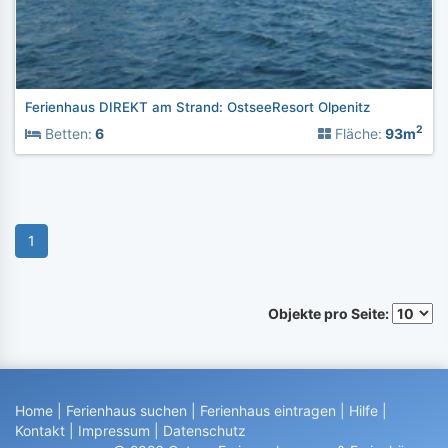
Ferienhaus DIREKT am Strand: OstseeResort Olpenitz
2
Betten:
6
Fläche:
93m
1
Objekte pro Seite:
Home
|
Ferienhaus suchen
|
Ferienhaus eintragen
|
Hilfe
|
Kontakt
|
Impressum
|
Datenschutz