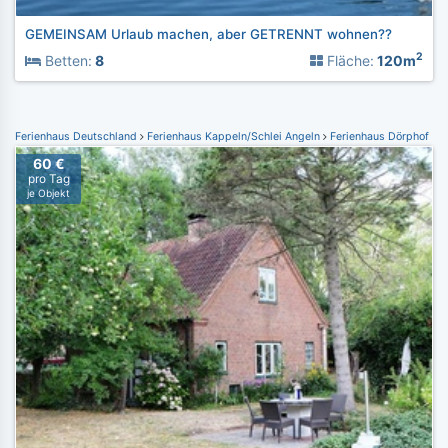
GEMEINSAM Urlaub machen, aber GETRENNT wohnen??
2
Betten:
8
Fläche:
120m
Ferienhaus Deutschland
Ferienhaus Kappeln/Schlei Angeln
Ferienhaus Dörphof
60 €
pro Tag
je Objekt