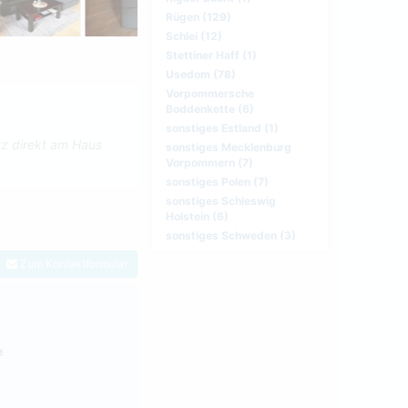
Rügen (129)
Schlei (12)
Stettiner Haff (1)
Usedom (78)
Vorpommersche
Boddenkette (6)
sonstiges Estland (1)
tz direkt am Haus
sonstiges Mecklenburg
Vorpommern (7)
sonstiges Polen (7)
sonstiges Schleswig
Holstein (6)
sonstiges Schweden (3)
Zum Kontaktformular
e