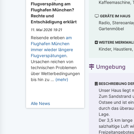
Kaffeemaschine, T
Flugverspätung am
Flughafen München?
Rechte und
GERÄTE IM HAUS
Entschädigung erklärt
Radio, Stereoanla
Gartenmöbel
11. Mai 2026 19:21
Reisende erleben
am
WEITERE MERKMAL
Flughafen München
Kinder, Haustiere
immer wieder längere
Flugverspätungen
.
Ursachen reichen von
Umgebung
technischen Problemen
über Wetterbedingungen
bis hin zu …
(mehr)
BESCHREIBUNG DE
Unser Haus liegt 
Zum Sandstrand u
Ostsee und ist ein
Alle News
durch das überaus 
Lage.
Der 3,5 km lange S
salzhaltige Luft w
Freizeitangebotes