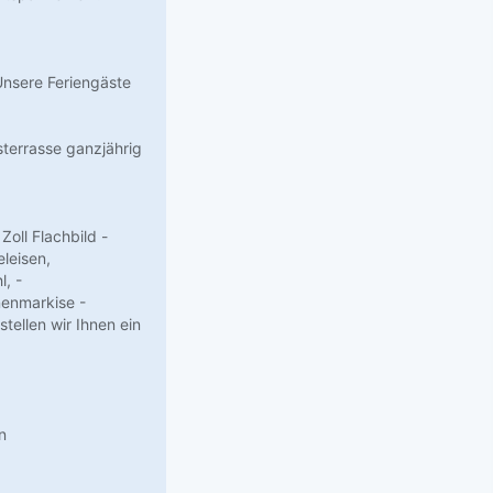
Unsere Feriengäste
sterrasse ganzjährig
oll Flachbild -
leisen,
, -
nenmarkise -
ellen wir Ihnen ein
n