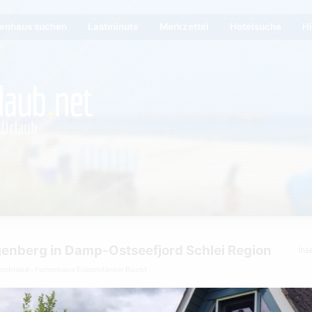
ienhaus suchen
Lastminute
Merkzettel
Hotelsuche
Hi
genberg in Damp-Ostseefjord Schlei Region
Ins
tschland
Ferienhaus Eckernförder Bucht