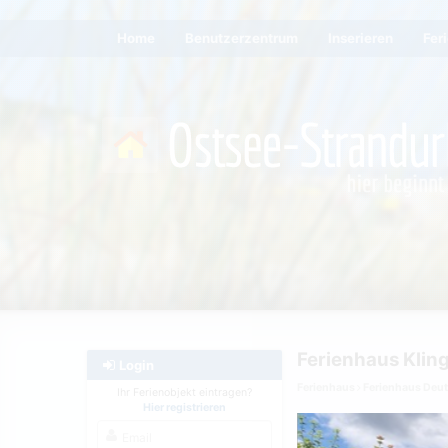
Home
Benutzerzentrum
Inserieren
Fer
Ferienhaus Klin
Login
Ferienhaus
Ferienhaus Deu
Ihr Ferienobjekt eintragen?
Hier registrieren