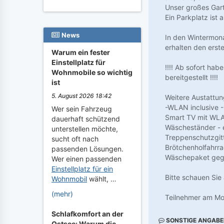
Unser großes Gart
Ein Parkplatz ist
News
In den Wintermona
erhalten den ers
Warum ein fester
Einstellplatz für
!!!! Ab sofort ha
Wohnmobile so wichtig
bereitgestellt !!!!
ist
5. August 2026 18:42
Weitere Austattu
-WLAN inclusive -
Wer sein Fahrzeug
Smart TV mit WLA
dauerhaft schützend
Wäscheständer - e
unterstellen möchte,
Treppenschutzgitt
sucht oft nach
Brötchenholfahrra
passenden Lösungen.
Wäschepaket gege
Wer einen passenden
Einstellplatz für ein
Bitte schauen Si
Wohnmobil
wählt, …
(mehr)
Teilnehmer am Mod
Schlafkomfort an der
SONSTIGE ANGAB
Ostsee: Warum die