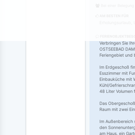
Bei einer Belegung
AM BESTEN FÜR
Erholungsurlaub, 
FERIENOBJEKTBES
Verbringen Sie Ihr
OSTSEEBAD DAMP! 
Feriengebiet und 
Im Erdgeschoß fin
Esszimmer mit Fun
Einbauküche mit W
Kühl/Gefrierschra
48 Liter Volumen 
Das Obergeschoß b
Raum mit zwei Ein
Im Außenbereich s
den Sonnenunterg
am Haus, ein Gart