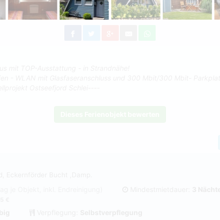
us mit TOP-Ausstattung - in Strandnähe!
fen - WLAN mit Glasfaseranschluss und 300 Mbit/300 Mbit- Parkpla
lprojekt Ostseefjord Schlei----
Dieses Ferienobjekt bewerten
5
d, Eckernförder Bucht ,Damp.
Tag je Objekt, inkl. Endreinigung)
Mindestmietdauer:
3 Nächt
5 €
big
Verpflegung:
Selbstverpflegung