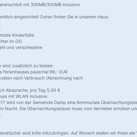
eranschluß mit 300MB/300MB inclusive
undlich eingerichtet! Daher finden Sie in unserem Haus:
t
r müde Kinderfüße
itter im OG
ahl und verschiedene
sind zusätzlich zu leisten:
s Ferienhauses pauschal 99,- EUR
kosten nach Verbrauch (Abrechnung nach
ach Absprache, pro Tag 5,00 €
luss mit WLAN inclusive.
017 wird von der Gemeinde Damp eine Kommunale Übernachtungsst
pro Nacht. Die Übernachtungssteuer muss vom Vermieter erhoben un
.
ndtücher sind bitte mitzubringen. Auf Wunsch stellen wir Ihnen ei