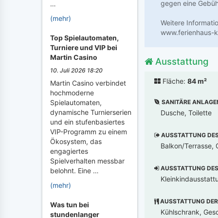
gegen eine Gebühr
…
(mehr)
Weitere Informati
www.ferienhaus-k
Top Spielautomaten,
Turniere und VIP bei
Martin Casino
Ausstattung
10. Juli 2026 18:20
Fläche:
84 m²
Martin Casino verbindet
hochmoderne
SANITÄRE ANLAGE
Spielautomaten,
dynamische Turnierserien
Dusche, Toilette
und ein stufenbasiertes
VIP-Programm zu einem
AUSSTATTUNG DES 
Ökosystem, das
Balkon/Terrasse, G
engagiertes
Spielverhalten messbar
AUSSTATTUNG DES 
belohnt. Eine …
Kleinkindausstatt
(mehr)
AUSSTATTUNG DER
Was tun bei
Kühlschrank, Gesch
stundenlanger