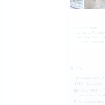
Das Ferienhaus
gepflegtes Ferienha
- Dänischer Kamino
----Teilnehmer Model
Info
Ferienhaus #195
24351, , Deutschlan
Miete:
164 €
(1. 
jeder weitere Tag:
6
Anreisetag:
belie