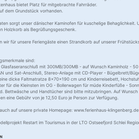
enhaus bietet Platz für mitgebrachte Fahrräder.
 auf dem Grundstück vorhanden.
ten sorgt unser dänischer Kaminofen für kuschelige Behaglichkeit. 
ten Holzkorb als Begrüßungsgeschenk.
ben wir für unsere Feriengäste einen Strandkorb auf unserer Frühstück
ngsmerkmale sind:
 Glasfaseranschluß mit 300MB/300MB - auf Wunsch Kaminholz - 50 Z
N und Sat-Anschluß, Stereo-Anlage mit CD-Player - Bügelbrett/Büge
ine dicke Faltmatratze 8x70x190 cm und Kinderreisebett, Hochstuhl
er für die Kleinsten im OG - Bollerwagen für müde Kinderfüße - Son
d. Bettwäsche und Handtücher sind bitte mitzubringen. Auf Wunsch st
n eine Gebühr von je 12,50 Euro je Person zur Verfügung.
e auch auf unsere private Homepage: www.ferienhaus-klingenberg.de
ellprojekt Restart im Tourismus in der LTO Ostseefjord Schlei Regio
EN