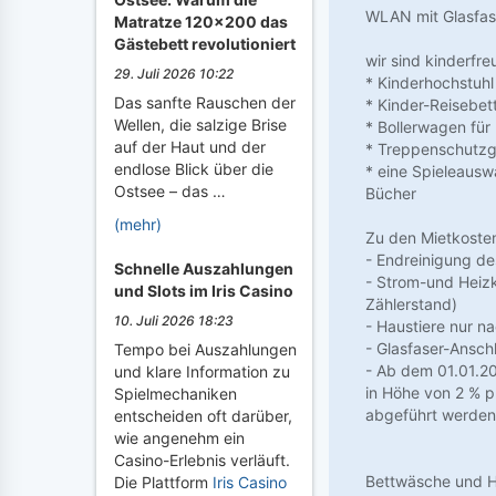
WLAN mit Glasfas
Matratze 120x200 das
Gästebett revolutioniert
wir sind kinderfre
29. Juli 2026 10:22
* Kinderhochstuhl
Das sanfte Rauschen der
* Kinder-Reisebet
Wellen, die salzige Brise
* Bollerwagen fü
auf der Haut und der
* Treppenschutzg
endlose Blick über die
* eine Spieleausw
Ostsee – das …
Bücher
(mehr)
Zu den Mietkosten 
- Endreinigung de
Schnelle Auszahlungen
- Strom-und Heiz
und Slots im Iris Casino
Zählerstand)
10. Juli 2026 18:23
- Haustiere nur n
- Glasfaser-Ansch
Tempo bei Auszahlungen
- Ab dem 01.01.2
und klare Information zu
in Höhe von 2 % 
Spielmechaniken
abgeführt werden
entscheiden oft darüber,
wie angenehm ein
Casino-Erlebnis verläuft.
Bettwäsche und Ha
Die Plattform
Iris Casino