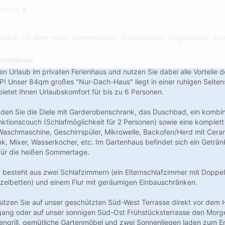
 bis zu:
6
Urlaub mit dem Hund, Wanderurlaub, Strandurlaub, Singleurlaub, Spo
CHREIBUNG
en Urlaub im privaten Ferienhaus und nutzen Sie dabei alle Vorteile 
Unser 84qm großes "Nur-Dach-Haus" liegt in einer ruhigen Seitens
bietet Ihnen Urlaubskomfort für bis zu 6 Personen.
den Sie die Diele mit Garderobenschrank, das Duschbad, ein kombi
ktionscouch (Schlafmöglichkeit für 2 Personen) sowie eine komplett
aschmaschine, Geschirrspüler, Mikrowelle, Backofen/Herd mit Ceran
nk, Mixer, Wasserkocher, etc. Im Gartenhaus befindet sich ein Geträ
für die heißen Sommertage.
esteht aus zwei Schlafzimmern (ein Elternschlafzimmer mit Doppelb
zelbetten) und einem Flur mit geräumigen Einbauschränken.
itzen Sie auf unser geschützten Süd-West Terrasse direkt vor dem
ang oder auf unser sonnigen Süd-Ost Frühstücksterrasse den Morge
engrill, gemütliche Gartenmöbel und zwei Sonnenliegen laden zum E