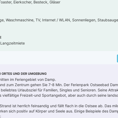
oaster, Eierkocher, Besteck, Gläser
ge, Waschmaschine, TV, Internet / WLAN, Sonnenliegen, Staubsauger
E
, Langzeitmiete
R ORTES UND DER UMGEBUNG
mitten im Feriengebiet von Damp.
nd zum Zentrum gehen Sie 7-8 Min. Der Ferienpark Ostseebad Damp 
 beliebtes Urlaubsziel für Familien, Singles und Senioren. Seine Attrak
vielfältige Freizeit-und Sportangebot, aber auch durch seine landsch
trand ist herrlich feinsandig und fällt flach in die Ostsee ab. Das mi
irken sich positiv auf Körper und Seele aus. Einige Beispiele des Dam
: