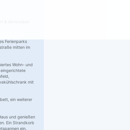
rt & Aktivurlaub
des Ferienparks
traße mitten im
niertes Wohn- und
 eingerichtete
feld,
nkekühlschrank mit
ett, ein weiterer
 Haus und genießen
n. Ein Strandkorb
ntspannen ein.