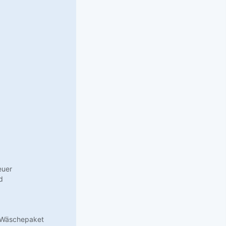
euer
d
n Wäschepaket