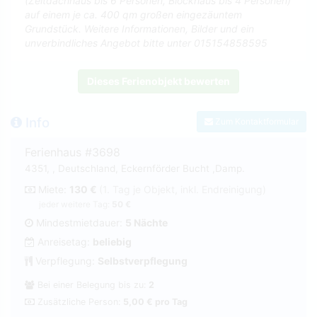
(Zeltdachhaus bis 6 Personen, Blockhaus bis 4 Personen)
auf einem je ca. 400 qm großen eingezäuntem
Grundstück. Weitere Informationen, Bilder und ein
unverbindliches Angebot bitte unter 015154858595
Dieses Ferienobjekt bewerten
Info
Zum Kontaktformular
Ferienhaus #3698
4351, , Deutschland, Eckernförder Bucht ,Damp.
Miete:
130 €
(1. Tag je Objekt, inkl. Endreinigung)
jeder weitere Tag:
50 €
Mindestmietdauer:
5 Nächte
Anreisetag:
beliebig
Verpflegung:
Selbstverpflegung
Bei einer Belegung bis zu:
2
Zusätzliche Person:
5,00 € pro Tag