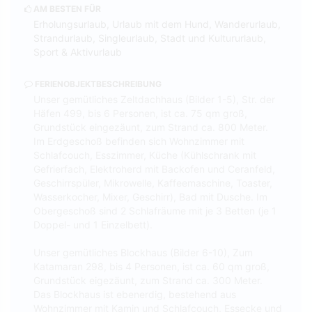
AM BESTEN FÜR
Erholungsurlaub, Urlaub mit dem Hund, Wanderurlaub,
Strandurlaub, Singleurlaub, Stadt und Kultururlaub,
Sport & Aktivurlaub
FERIENOBJEKTBESCHREIBUNG
Unser gemütliches Zeltdachhaus (Bilder 1-5), Str. der
Häfen 499, bis 6 Personen, ist ca. 75 qm groß,
Grundstück eingezäunt, zum Strand ca. 800 Meter.
Im Erdgeschoß befinden sich Wohnzimmer mit
Schlafcouch, Esszimmer, Küche (Kühlschrank mit
Gefrierfach, Elektroherd mit Backofen und Ceranfeld,
Geschirrspüler, Mikrowelle, Kaffeemaschine, Toaster,
Wasserkocher, Mixer, Geschirr), Bad mit Dusche. Im
Obergeschoß sind 2 Schlafräume mit je 3 Betten (je 1
Doppel- und 1 Einzelbett).
Unser gemütliches Blockhaus (Bilder 6-10), Zum
Katamaran 298, bis 4 Personen, ist ca. 60 qm groß,
Grundstück eigezäunt, zum Strand ca. 300 Meter.
Das Blockhaus ist ebenerdig, bestehend aus
Wohnzimmer mit Kamin und Schlafcouch, Essecke und