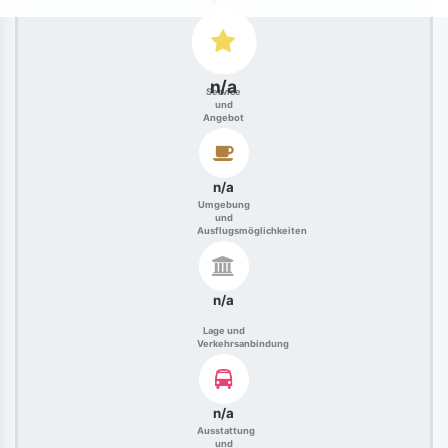
n/a
Service
und
Angebot
n/a
Umgebung
und
Ausflugsmöglichkeiten
n/a
Lage und
Verkehrsanbindung
n/a
Ausstattung
und